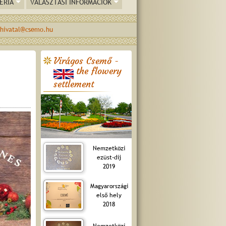
ÉRIA
VÁLASZTÁSI INFORMÁCIÓK
hivatal@csemo.hu
Virágos Csemő -
the flowery
settlement
Nemzetközi
ezüst-díj
2019
Magyarországi
első hely
2018
Nemzetközi