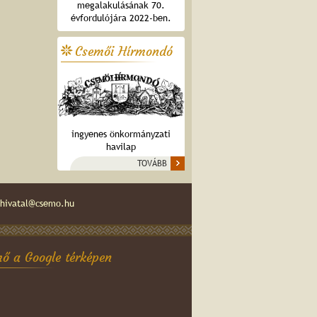
megalakulásának 70.
évfordulójára 2022-ben.
Csemői Hírmondó
ingyenes önkormányzati
havilap
TOVÁBB
hivatal@csemo.hu
ő a Google térképen