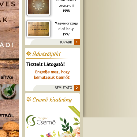
bronz-díj
1998
Magyarországi
első hely
1997
TOVÁBB
Üdvözöljük!
Tisztelt Látogató!
Engedje meg, hogy
bemutassuk Csemőt!
BEMUTATÓ
Csemő kiadvány