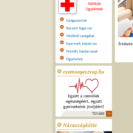
Patikák
Ügyeletek
Gyógyszertár
Körzeti fogorvos
Védőnői szolgálat
Gyermek háziorvos
Értékelé
Felnőtt háziorvosok
Ügyeletek
csemoegeszseg.hu
Együtt a csemőiek
egészségéért, együtt
gyermekeink jövőjéért!
TOVÁBB
Házasságkötés