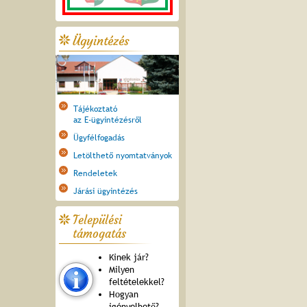
Ügyintézés
Tájékoztató
az E-ügyintézésről
Ügyfélfogadás
Letölthető nyomtatványok
Rendeletek
Járási ügyintézés
Települési
támogatás
Kinek jár?
Milyen
feltételekkel?
Hogyan
igényelhető?