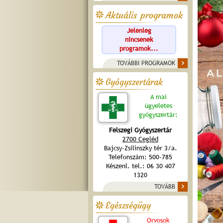
Aktuális programok
Jelenleg
nincsenek
programok...
TOVÁBBI PROGRAMOK
Gyógyszertárak
A mai
ügyeletes
gyógyszertár:
Felszegi Gyógyszertár
2700 Cegléd
Bajcsy-Zsilinszky tér 3/a.
Telefonszám: 500-785
Készenl. tel.: 06 30 407
1320
TOVÁBB
Egészségügy
Orvosok