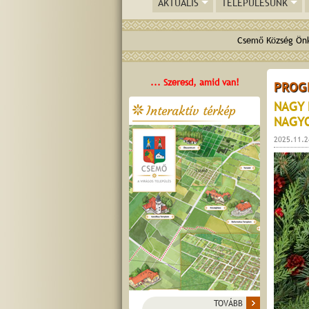
AKTUÁLIS
TELEPÜLÉSÜNK
Csemő Község Önk
... Szeresd, amid van!
PROG
NAGY 
Interaktív térkép
NAGYO
2025.11.2
TOVÁBB