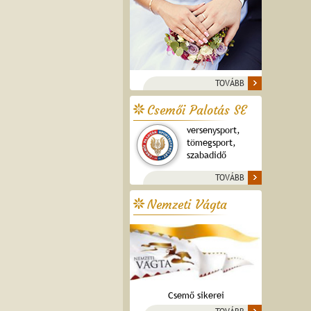
TOVÁBB
Csemői Palotás SE
versenysport,
tömegsport,
szabadidő
TOVÁBB
Nemzeti Vágta
Csemő sikerei