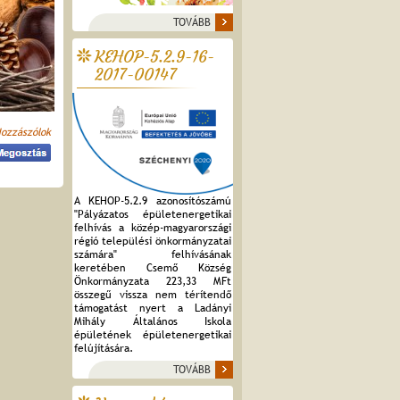
TOVÁBB
KEHOP-5.2.9-16-
2017-00147
Hozzászólok
A KEHOP-5.2.9 azonosítószámú
"Pályázatos épületenergetikai
felhívás a közép-magyarországi
régió települési önkormányzatai
számára" felhívásának
keretében Csemő Község
Önkormányzata 223,33 MFt
összegű vissza nem térítendő
támogatást nyert a Ladányi
Mihály Általános Iskola
épületének épületenergetikai
felújítására.
TOVÁBB