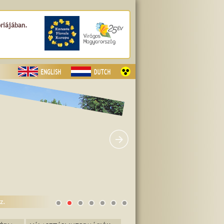
óriájában.
z.