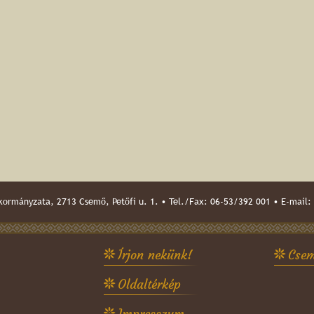
ormányzata, 2713 Csemő, Petőfi u. 1. • Tel./Fax: 06-53/392 001 • E-mail:
Írjon nekünk!
Csem
Oldaltérkép
Impresszum