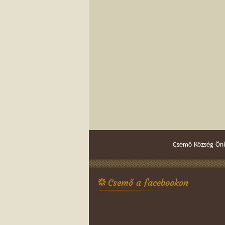
Csemő Község Önk
Csemő a facebookon