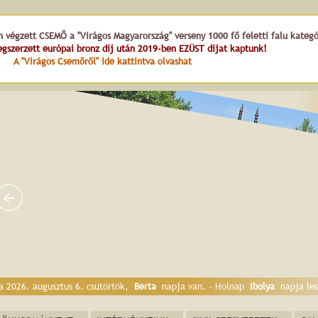
n végzett CSEMŐ a "Virágos Magyarország" verseny 1000 fő feletti falu kateg
gszerzett európai bronz díj után 2019-ben EZÜST díjat kaptunk!
A "Virágos Csemőről" ide kattintva olvashat
Virágharang
a 2026. augusztus 6. csütörtök,
Berta
napja van. - Holnap
Ibolya
napja les