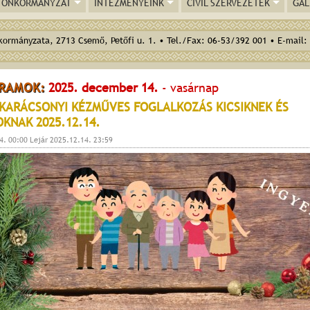
ÖNKORMÁNYZAT
INTÉZMÉNYEINK
CIVIL SZERVEZETEK
GAL
ormányzata, 2713 Csemő, Petőfi u. 1. • Tel./Fax: 06-53/392 001 • E-mail:
RAMOK:
2025. december 14.
- vasárnap
KARÁCSONYI KÉZMŰVES FOGLALKOZÁS KICSIKNEK ÉS
KNAK 2025.12.14.
4. 00:00 Lejár 2025.12.14. 23:59