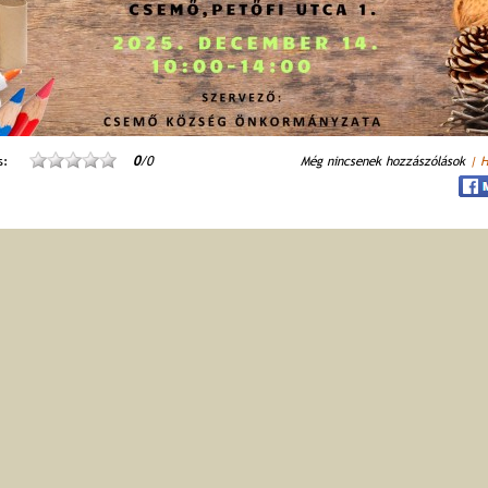
s:
0
/0
Még nincsenek hozzászólások
| 