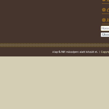
C
H
A lap
0.161
másodperc alatt készült el. |
Copyri