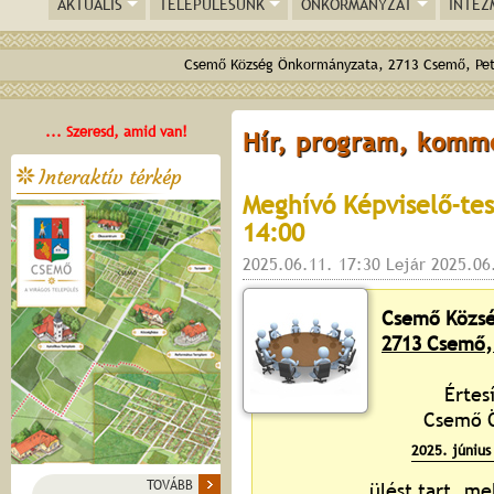
AKTUÁLIS
TELEPÜLÉSÜNK
ÖNKORMÁNYZAT
INTÉZ
Csemő Község Önkormányzata, 2713 Csemő, Pető
... Szeresd, amid van!
Hír, program, komm
Interaktív térkép
Meghívó Képviselő-tes
14:00
2025.06.11. 17:30 Lejár 2025.06
Csemő Közsé
2713 Csemő, 
Értes
Csemő Ö
2025. június
TOVÁBB
ülést tart, me