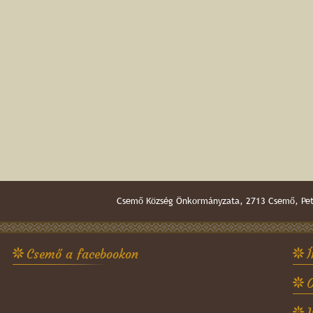
Csemő Község Önkormányzata, 2713 Csemő, Pető
Csemő a facebookon
Í
O