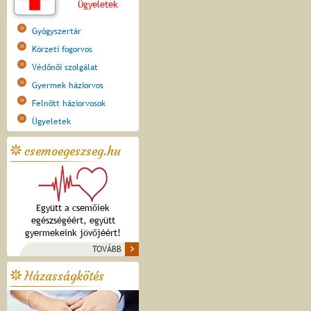
Ügyeletek
Gyógyszertár
Körzeti fogorvos
Védőnői szolgálat
Gyermek háziorvos
Felnőtt háziorvosok
Ügyeletek
csemoegeszseg.hu
Együtt a csemőiek
egészségéért, együtt
gyermekeink jövőjéért!
TOVÁBB
Házasságkötés