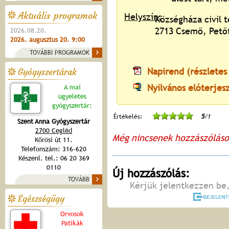
Aktuális programok
Helyszín:
Községháza civil 
2713 Csemő, Petőf
2026.08.20.
2026. augusztus 20. 9:00
TOVÁBBI PROGRAMOK
Napirend (részletes
Gyógyszertárak
Nyilvános elóterjes
A mai
ügyeletes
gyógyszertár:
Értékelés:
5
/1
Szent Anna Gyógyszertár
2700 Cegléd
Még nincsenek hozzászólás
Kőrösi út 11.
Telefonszám: 316-620
Készenl. tel.: 06 20 369
0110
Új hozzászólás:
TOVÁBB
Kérjük jelentkezzen be,
Egészségügy
Orvosok
Patikák