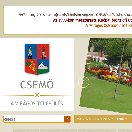
Dr. Kováts Zolt
1997 után, 2018-ban újra első helyen végzett CSEMŐ a "Virágos Mag
Az 1998-ban megszerzett európai bronz díj u
A "Virágos Csemőről" ide ka
Ma 2026. augusztus 7. péntek,