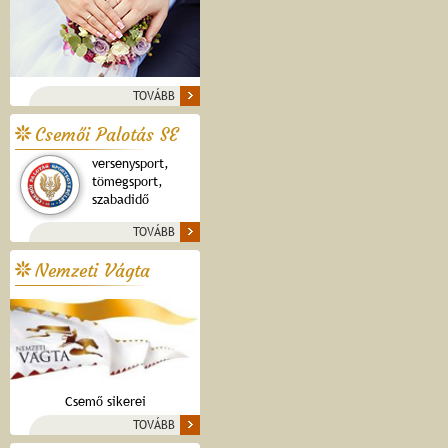
TOVÁBB
Csemői Palotás SE
versenysport,
tömegsport,
szabadidő
TOVÁBB
Nemzeti Vágta
Csemő sikerei
TOVÁBB