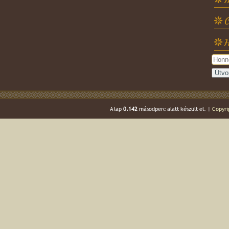
C
H
A lap
0.142
másodperc alatt készült el. |
Copyri