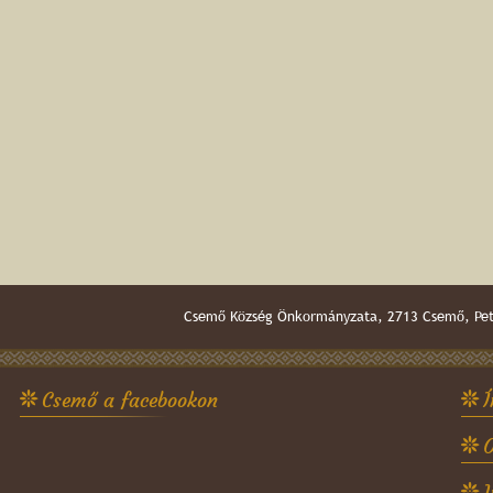
Csemő Község Önkormányzata, 2713 Csemő, Pető
Csemő a facebookon
Í
O