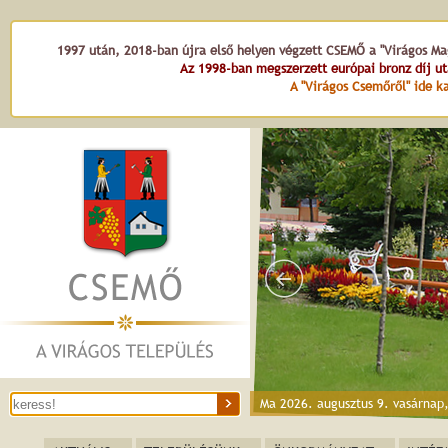
1997 után, 2018-ban újra első helyen végzett CSEMŐ a "Virágos Mag
Az 1998-ban megszerzett európai bronz díj u
A "Virágos Csemőről" ide ka
tán Emléksét
Ma 2026. augusztus 9. vasárnap