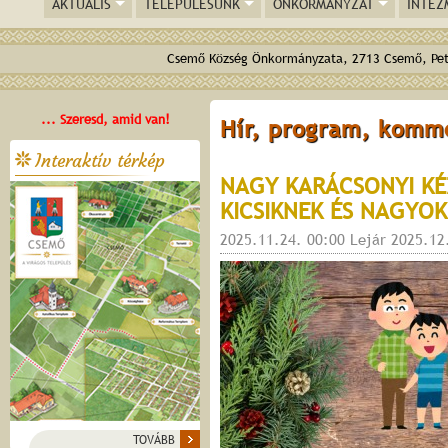
AKTUÁLIS
TELEPÜLÉSÜNK
ÖNKORMÁNYZAT
INTÉZ
Csemő Község Önkormányzata, 2713 Csemő, Pető
... Szeresd, amid van!
Hír, program, komm
Interaktív térkép
NAGY KARÁCSONYI K
KICSIKNEK ÉS NAGYOK
2025.11.24. 00:00 Lejár 2025.12
TOVÁBB