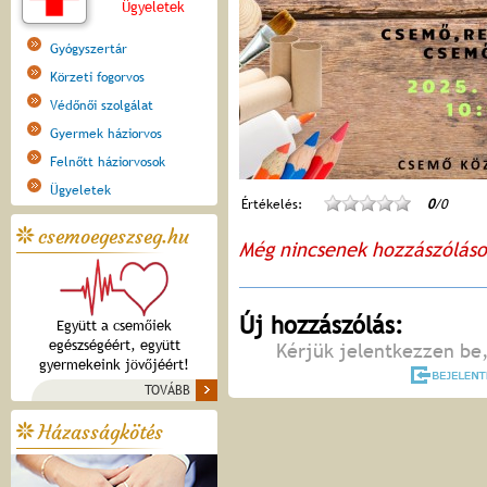
Ügyeletek
Gyógyszertár
Körzeti fogorvos
Védőnői szolgálat
Gyermek háziorvos
Felnőtt háziorvosok
Ügyeletek
Értékelés:
0
/0
csemoegeszseg.hu
Még nincsenek hozzászólás
Új hozzászólás:
Együtt a csemőiek
egészségéért, együtt
Kérjük jelentkezzen be,
gyermekeink jövőjéért!
TOVÁBB
Házasságkötés