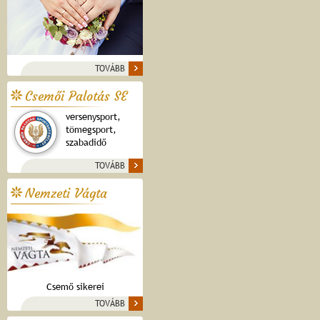
TOVÁBB
Csemői Palotás SE
versenysport,
tömegsport,
szabadidő
TOVÁBB
Nemzeti Vágta
Csemő sikerei
TOVÁBB