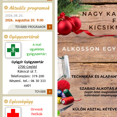
Aktuális programok
2026.08.20.
2026. augusztus 20. 9:00
TOVÁBBI PROGRAMOK
Gyógyszertárak
A mai
ügyeletes
gyógyszertár:
Gyógyír Gyógyszertár
2700 Cegléd
Rákóczi út 7.
Telefonszám: 319-200
Készenl. tel.: 06 30 333
4401
TOVÁBB
Egészségügy
Orvosok
Patikák