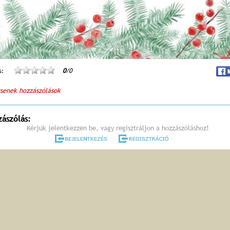
s:
0
/0
senek hozzászólások
zászólás:
Kérjük jelentkezzen be, vagy regisztráljon a hozzászóláshoz!