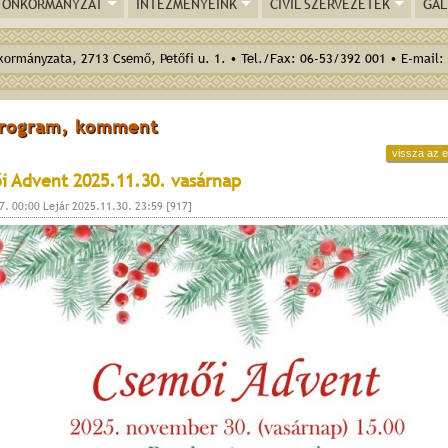
ÖNKORMÁNYZAT
INTÉZMÉNYEINK
CIVIL SZERVEZETEK
GAL
ormányzata, 2713 Csemő, Petőfi u. 1. • Tel./Fax: 06-53/392 001 • E-mail:
program, komment
vissza az e
i Advent 2025.11.30. vasárnap
7. 00:00 Lejár 2025.11.30. 23:59 [917]