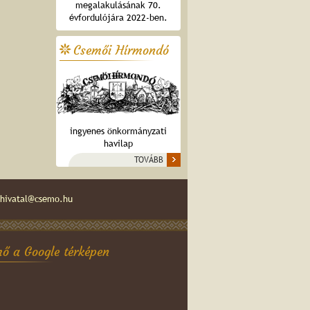
megalakulásának 70.
évfordulójára 2022-ben.
Csemői Hírmondó
ingyenes önkormányzati
havilap
TOVÁBB
hivatal@csemo.hu
ő a Google térképen