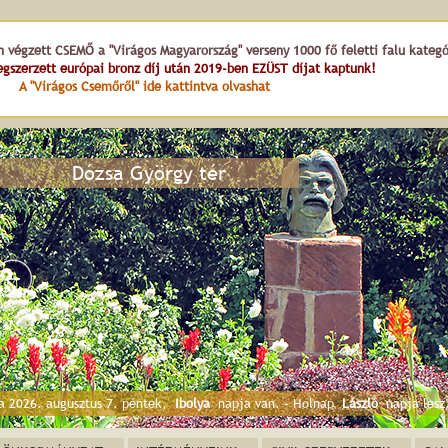
n végzett CSEMŐ a "Virágos Magyarország" verseny 1000 fő feletti falu kateg
gszerzett európai bronz díj után 2019-ben EZÜST díjat kaptunk!
A "Virágos Csemőről" ide kattintva olvashat
Dózs
a 2026. augusztus 7. péntek,
Ibolya
napja van. - Holnap
László
napja lesz