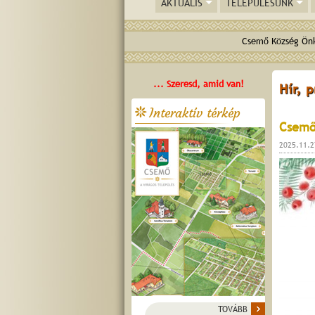
AKTUÁLIS
TELEPÜLÉSÜNK
Csemő Község Önk
... Szeresd, amid van!
Hír, 
Interaktív térkép
Csemő
2025.11.2
TOVÁBB