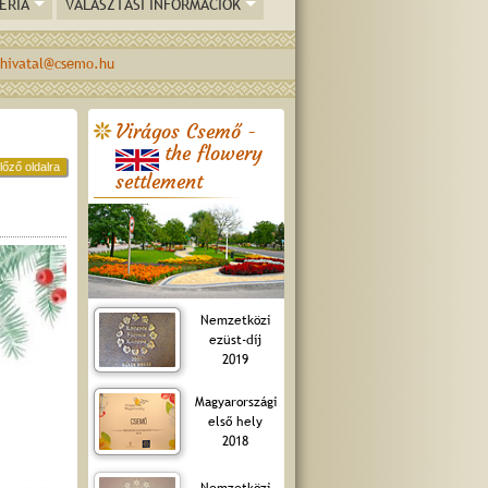
ÉRIA
VÁLASZTÁSI INFORMÁCIÓK
hivatal@csemo.hu
Virágos Csemő -
the flowery
lőző oldalra
settlement
Nemzetközi
ezüst-díj
2019
Magyarországi
első hely
2018
Nemzetközi