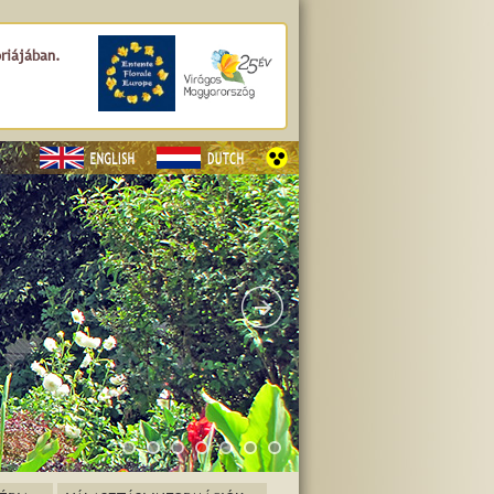
óriájában.
a György tér
.