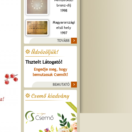
bronz-díj
1998
Magyarországi
első hely
1997
TOVÁBB
Üdvözöljük!
Tisztelt Látogató!
Engedje meg, hogy
bemutassuk Csemőt!
BEMUTATÓ
Csemő kiadvány