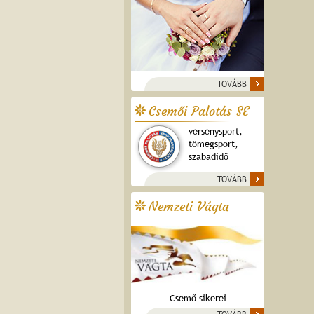
TOVÁBB
Csemői Palotás SE
versenysport,
tömegsport,
szabadidő
TOVÁBB
Nemzeti Vágta
Csemő sikerei