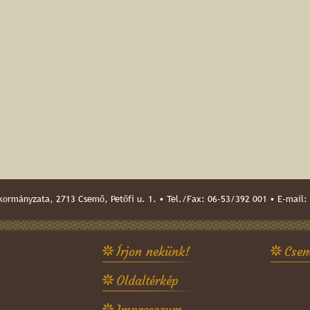
ormányzata, 2713 Csemő, Petőfi u. 1. • Tel./Fax: 06-53/392 001 • E-mail:
Írjon nekünk!
Csem
Oldaltérkép
Impresszum