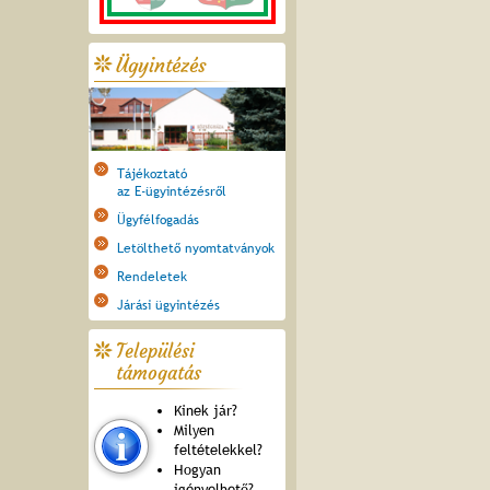
Ügyintézés
Tájékoztató
az E-ügyintézésről
Ügyfélfogadás
Letölthető nyomtatványok
Rendeletek
Járási ügyintézés
Települési
támogatás
Kinek jár?
Milyen
feltételekkel?
Hogyan
igényelhető?