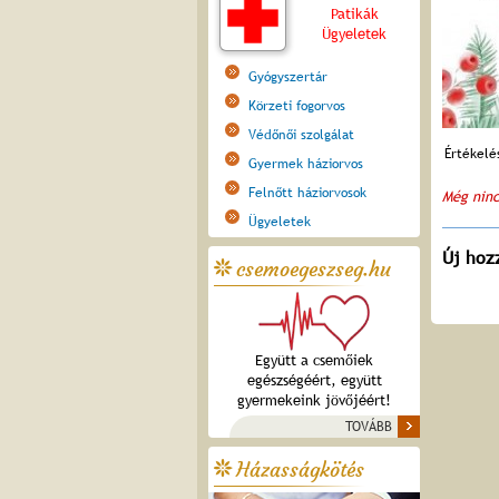
Patikák
Ügyeletek
Gyógyszertár
Körzeti fogorvos
Védőnői szolgálat
Értékelé
Gyermek háziorvos
Felnőtt háziorvosok
Még ninc
Ügyeletek
Új hoz
csemoegeszseg.hu
Együtt a csemőiek
egészségéért, együtt
gyermekeink jövőjéért!
TOVÁBB
Házasságkötés