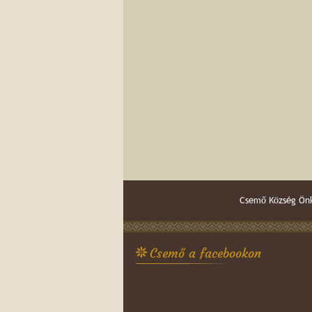
Csemő Község Önk
Csemő a facebookon