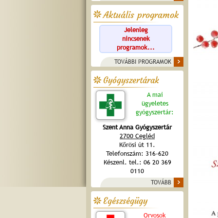
Aktuális programok
Jelenleg
nincsenek
programok...
TOVÁBBI PROGRAMOK
Gyógyszertárak
A mai
ügyeletes
gyógyszertár:
Szent Anna Gyógyszertár
2700 Cegléd
Kőrösi út 11.
Telefonszám: 316-620
Készenl. tel.: 06 20 369
0110
TOVÁBB
Egészségügy
Orvosok