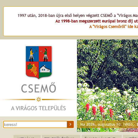
1997 után, 2018-ban újra első helyen végzett CSEMŐ a "Virágos Mag
Az 1998-ban megszerzett európai bronz díj u
A "Virágos Csemőről" ide ka
Ma 2026. augusztus 10. hétfő,