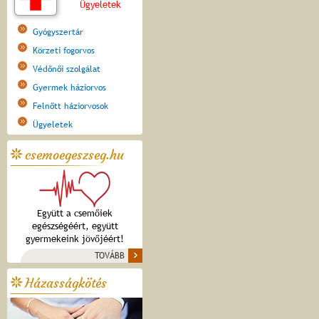
Ügyeletek
Gyógyszertár
Körzeti fogorvos
Védőnői szolgálat
Gyermek háziorvos
Felnőtt háziorvosok
Ügyeletek
csemoegeszseg.hu
Együtt a csemőiek
egészségéért, együtt
gyermekeink jövőjéért!
TOVÁBB
Házasságkötés