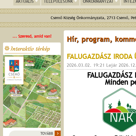
AKTUÁLIS
TELEPÜLÉSÜNK
ÖNKORMÁNYZAT
INTÉZ
Csemő Község Önkormányzata, 2713 Csemő, Pető
... Szeresd, amid van!
Hír, program, komm
Interaktív térkép
FALUGAZDÁSZ IRODA
2026.03.02. 19:21 Lejár 2026.12
FALUGAZDÁSZ 
Minden p
TOVÁBB