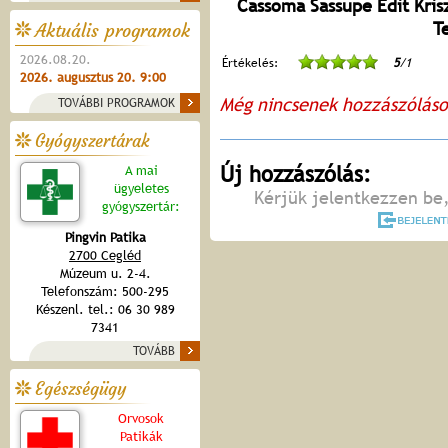
Cassoma Sassupe Edit Krisz
T
Aktuális programok
2026.08.20.
Értékelés:
5
/1
2026. augusztus 20. 9:00
Még nincsenek hozzászólás
TOVÁBBI PROGRAMOK
Gyógyszertárak
Új hozzászólás:
A mai
ügyeletes
Kérjük jelentkezzen be,
gyógyszertár:
Pingvin Patika
2700 Cegléd
Múzeum u. 2-4.
Telefonszám: 500-295
Készenl. tel.: 06 30 989
7341
TOVÁBB
Egészségügy
Orvosok
Patikák