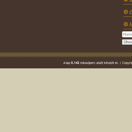
C
H
A lap
0.142
másodperc alatt készült el. |
Copyri