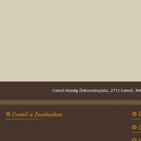
Csemő Község Önkormányzata, 2713 Csemő, Pető
Csemő a facebookon
Í
O