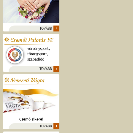
TOVÁBB
Csemői Palotás SE
versenysport,
tömegsport,
szabadidő
TOVÁBB
Nemzeti Vágta
Csemő sikerei
TOVÁBB