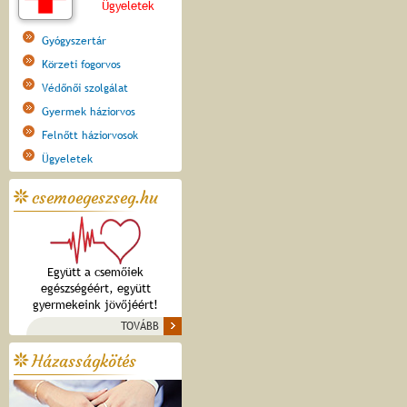
Ügyeletek
Gyógyszertár
Körzeti fogorvos
Védőnői szolgálat
Gyermek háziorvos
Felnőtt háziorvosok
Ügyeletek
csemoegeszseg.hu
Együtt a csemőiek
egészségéért, együtt
gyermekeink jövőjéért!
TOVÁBB
Házasságkötés