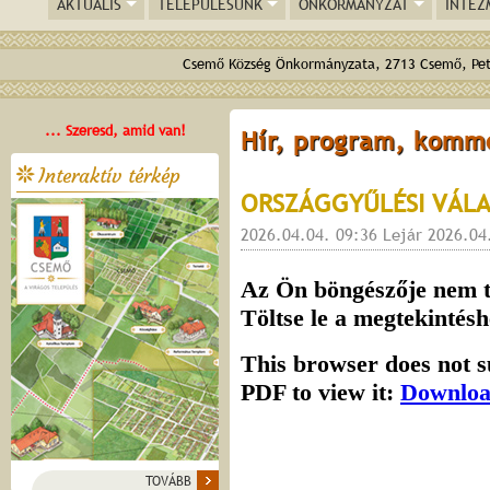
AKTUÁLIS
TELEPÜLÉSÜNK
ÖNKORMÁNYZAT
INTÉZ
Csemő Község Önkormányzata, 2713 Csemő, Pető
... Szeresd, amid van!
Hír, program, komm
Interaktív térkép
ORSZÁGGYŰLÉSI VÁLASZ
2026.04.04. 09:36 Lejár 2026.04
TOVÁBB