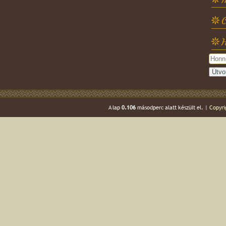
C
H
A lap
0.106
másodperc alatt készült el. |
Copyri