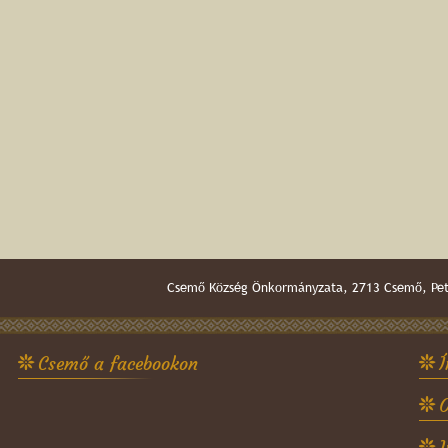
Csemő Község Önkormányzata, 2713 Csemő, Pető
Csemő a facebookon
Í
O