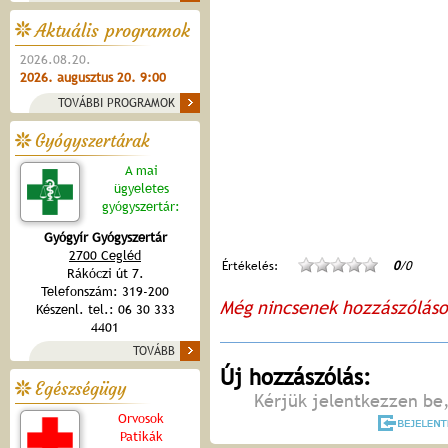
Aktuális programok
2026.08.20.
2026. augusztus 20. 9:00
TOVÁBBI PROGRAMOK
Gyógyszertárak
A mai
ügyeletes
gyógyszertár:
Gyógyír Gyógyszertár
2700 Cegléd
Értékelés:
0
/0
Rákóczi út 7.
Telefonszám: 319-200
Még nincsenek hozzászólás
Készenl. tel.: 06 30 333
4401
TOVÁBB
Új hozzászólás:
Egészségügy
Kérjük jelentkezzen be,
Orvosok
Patikák