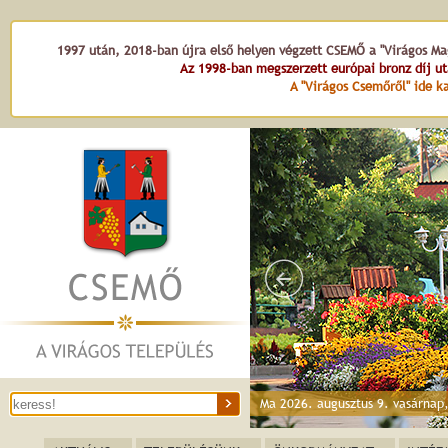
1997 után, 2018-ban újra első helyen végzett CSEMŐ a "Virágos Mag
Az 1998-ban megszerzett európai bronz díj u
A "Virágos Csemőről" ide ka
Ma 2026. augusztus 9. vasárnap