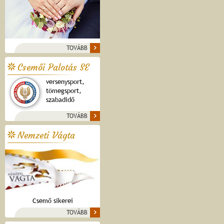
TOVÁBB
Csemői Palotás SE
versenysport,
tömegsport,
szabadidő
TOVÁBB
Nemzeti Vágta
Csemő sikerei
TOVÁBB