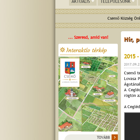
AKTUÁLIS
TELEPÜLÉSÜNK
Csemő Község Önk
... Szeresd, amid van!
Hír, 
Interaktív térkép
2015 
2017.09.2
Csemő te
Lovasa P
Ágotána
A Cegléd
rögtön a
A Cegléd
TOVÁBB