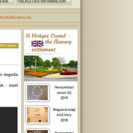
ÉRIA
VÁLASZTÁSI INFORMÁCIÓK
hivatal@csemo.hu
Virágos Csemő -
the flowery
lőző oldalra
settlement
át Hegedűs
ak - ezzel
Nemzetközi
ezüst-díj
2019
Magyarországi
első hely
2018
Nemzetközi