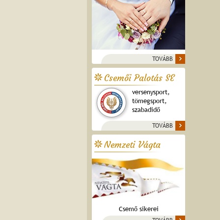
TOVÁBB
Csemői Palotás SE
versenysport,
tömegsport,
szabadidő
TOVÁBB
Nemzeti Vágta
Csemő sikerei