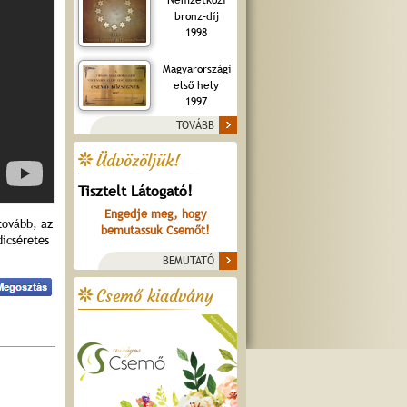
bronz-díj
1998
Magyarországi
első hely
1997
TOVÁBB
Üdvözöljük!
Tisztelt Látogató!
Engedje meg, hogy
tovább, az
bemutassuk Csemőt!
icséretes
BEMUTATÓ
Csemő kiadvány