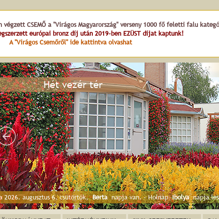
n végzett CSEMŐ a "Virágos Magyarország" verseny 1000 fő feletti falu kateg
gszerzett európai bronz díj után 2019-ben EZÜST díjat kaptunk!
A "Virágos Csemőről" ide kattintva olvashat
Hét vezér tér
a 2026. augusztus 6. csütörtök,
Berta
napja van. - Holnap
Ibolya
napja les