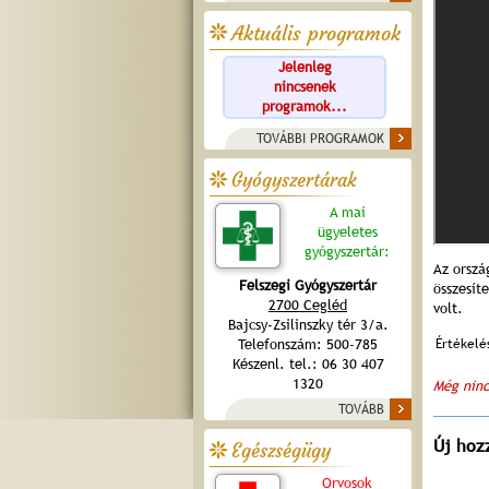
Aktuális programok
Jelenleg
nincsenek
programok...
TOVÁBBI PROGRAMOK
Gyógyszertárak
A mai
ügyeletes
gyógyszertár:
Az orszá
Felszegi Gyógyszertár
összesít
2700 Cegléd
volt.
Bajcsy-Zsilinszky tér 3/a.
Értékelé
Telefonszám: 500-785
Készenl. tel.: 06 30 407
1320
Még ninc
TOVÁBB
Új hoz
Egészségügy
Orvosok