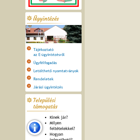
Ügyintézés
Tájékoztató
az E-ügyintézésről
Ügyfélfogadás
Letölthető nyomtatványok
Rendeletek
Járási ügyintézés
Települési
támogatás
Kinek jár?
Milyen
feltételekkel?
Hogyan
igényelhető?