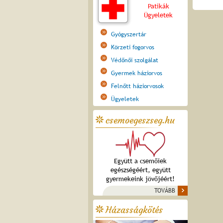
Patikák
Ügyeletek
Gyógyszertár
Körzeti fogorvos
Védőnői szolgálat
Gyermek háziorvos
Felnőtt háziorvosok
Ügyeletek
csemoegeszseg.hu
Együtt a csemőiek
egészségéért, együtt
gyermekeink jövőjéért!
TOVÁBB
Házasságkötés