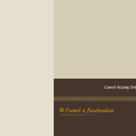
Csemő Község Önk
Csemő a facebookon