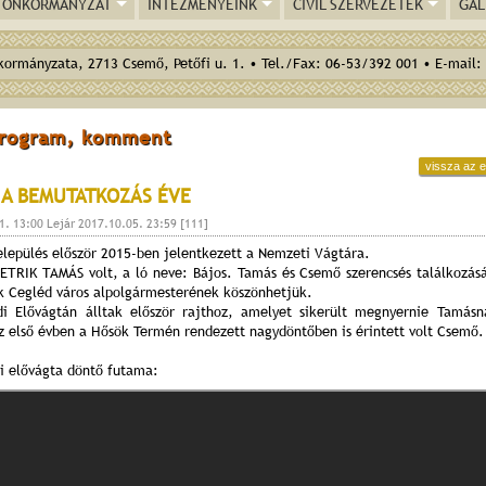
ÖNKORMÁNYZAT
INTÉZMÉNYEINK
CIVIL SZERVEZETEK
GAL
ormányzata, 2713 Csemő, Petőfi u. 1. • Tel./Fax: 06-53/392 001 • E-mail:
program, komment
vissza az e
- A BEMUTATKOZÁS ÉVE
1. 13:00 Lejár 2017.10.05. 23:59 [111]
lepülés először 2015-ben jelentkezett a Nemzeti Vágtára.
ETRIK TAMÁS volt, a ló neve: Bájos. Tamás és Csemő szerencsés találkozás
k Cegléd város alpolgármesterének köszönhetjük.
i Elővágtán álltak először rajthoz, amelyet sikerült megnyernie Tamásn
z első évben a Hősök Termén rendezett nagydöntőben is érintett volt Csemő.
i elővágta döntő futama: