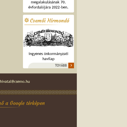
megalakulásának 70.
évfordulójára 2022-ben.
Csemői Hírmondó
ingyenes önkormányzati
havilap
TOVÁBB
hivatal@csemo.hu
ő a Google térképen