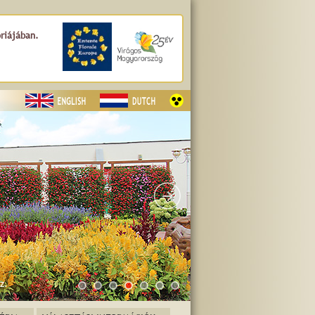
óriájában.
z.