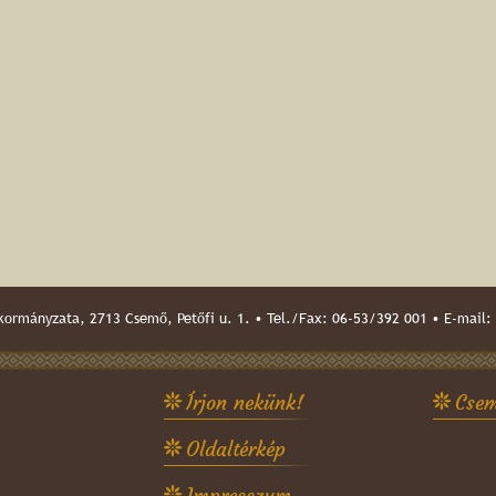
ormányzata, 2713 Csemő, Petőfi u. 1. • Tel./Fax: 06-53/392 001 • E-mail:
Írjon nekünk!
Csem
Oldaltérkép
Impresszum