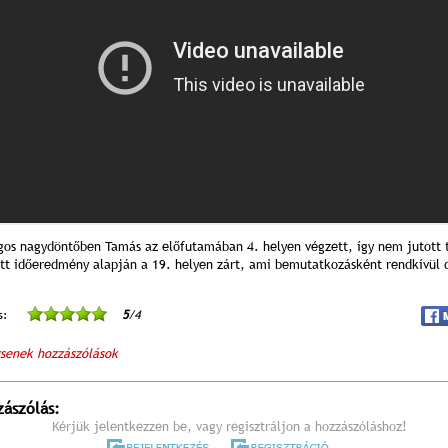
gos nagydöntőben Tamás az előfutamában 4. helyen végzett, így nem jutott 
ett időeredmény alapján a 19. helyen zárt, ami bemutatkozásként rendkívül d
s:
5
/4
senek hozzászólások
zászólás:
Kérjük jelentkezzen be, vagy regisztráljon a hozzászóláshoz!