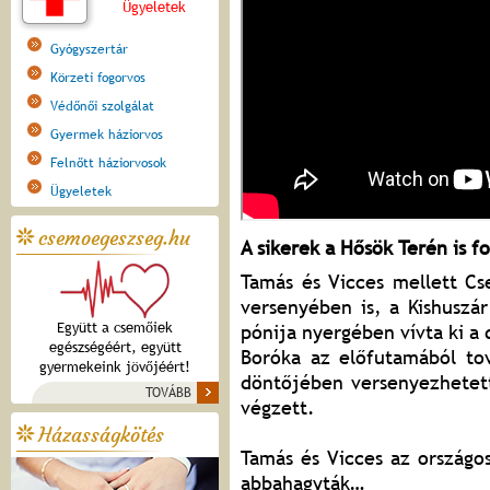
Ügyeletek
Gyógyszertár
Körzeti fogorvos
Védőnői szolgálat
Gyermek háziorvos
Felnőtt háziorvosok
Ügyeletek
csemoegeszseg.hu
A sikerek a Hősök Terén is f
Tamás és Vicces mellett Cs
versenyében is, a Kishusz
Együtt a csemőiek
pónija nyergében vívta ki a 
egészségéért, együtt
Boróka az előfutamából tov
gyermekeink jövőjéért!
döntőjében versenyezhetett
TOVÁBB
végzett.
Házasságkötés
Tamás és Vicces az országo
abbahagyták…