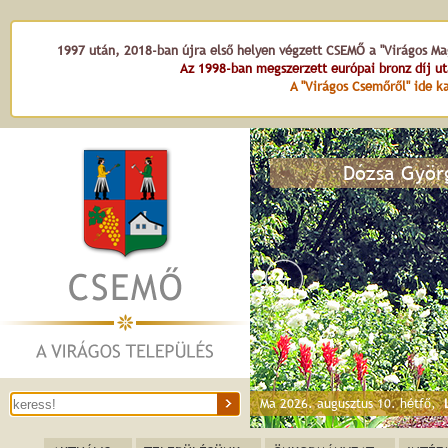
1997 után, 2018-ban újra első helyen végzett CSEMŐ a "Virágos Mag
Az 1998-ban megszerzett európai bronz díj u
A "Virágos Csemőről" ide ka
Dózsa Györ
Ma 2026. augusztus 10. hétfő,