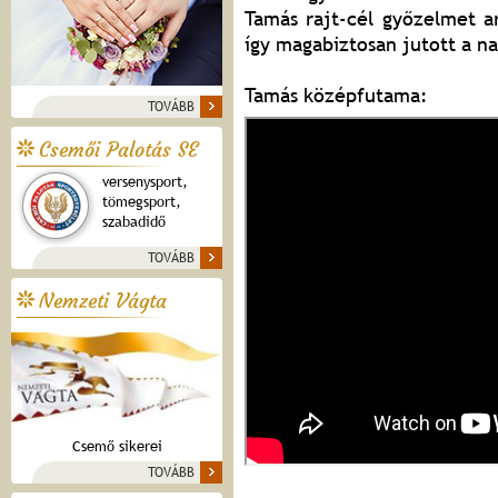
Tamás rajt-cél győzelmet a
így magabiztosan jutott a n
Tamás középfutama:
TOVÁBB
Csemői Palotás SE
versenysport,
tömegsport,
szabadidő
TOVÁBB
Nemzeti Vágta
Csemő sikerei
TOVÁBB