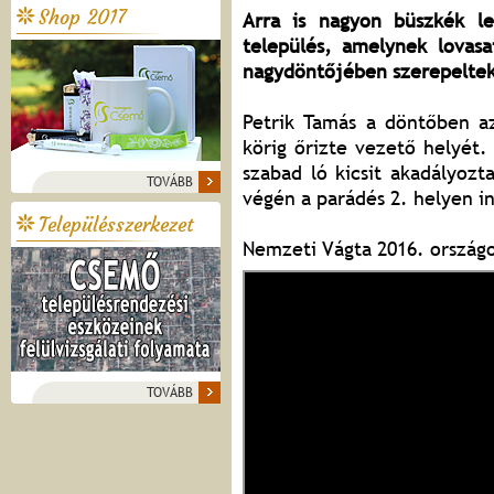
Shop 2017
Arra is nagyon büszkék l
település, amelynek lovasa
nagydöntőjében szerepelt
Petrik Tamás a döntőben az
körig őrizte vezető helyét
szabad ló kicsit akadályoz
TOVÁBB
végén a parádés 2. helyen i
Településszerkezet
Nemzeti Vágta 2016. országo
TOVÁBB