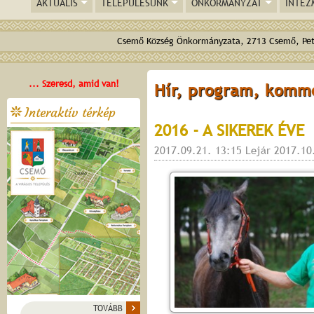
AKTUÁLIS
TELEPÜLÉSÜNK
ÖNKORMÁNYZAT
INTÉZ
Csemő Község Önkormányzata, 2713 Csemő, Pető
... Szeresd, amid van!
Hír, program, komm
Interaktív térkép
2016 - A SIKEREK ÉVE
2017.09.21. 13:15 Lejár 2017.10
TOVÁBB