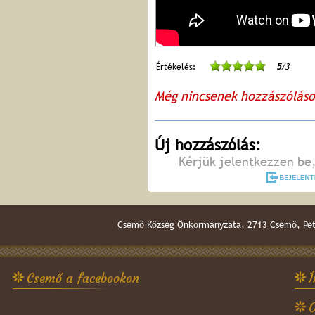
Értékelés:
5
/3
Még nincsenek hozzászólás
Új hozzászólás:
Kérjük jelentkezzen be,
Csemő Község Önkormányzata, 2713 Csemő, Pető
Csemő a facebookon
Í
O