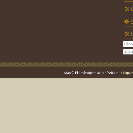
C
H
A lap
0.151
másodperc alatt készült el. |
Copyri