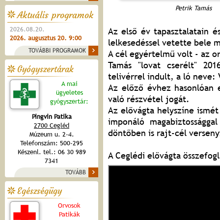
Petrik Tamás
Aktuális programok
2026.08.20.
Az első év tapasztalatain 
2026. augusztus 20. 9:00
lelkesedéssel vetette bele 
TOVÁBBI PROGRAMOK
A cél egyértelmű volt - az o
Tamás "lovat cserélt" 201
Gyógyszertárak
telivérrel indult, a ló neve:
A mai
Az előző évhez hasonlóan e
ügyeletes
való részvétel jogát.
gyógyszertár:
Az elővágta helyszíne ismét
Pingvin Patika
imponáló magabiztossággal
2700 Cegléd
döntőben is rajt-cél verseny
Múzeum u. 2-4.
Telefonszám: 500-295
Készenl. tel.: 06 30 989
A Ceglédi elővágta összefogl
7341
TOVÁBB
Egészségügy
Orvosok
Patikák