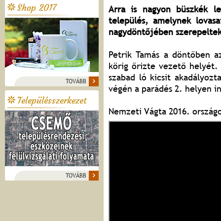
Shop 2017
Arra is nagyon büszkék l
település, amelynek lovasa
nagydöntőjében szerepelt
Petrik Tamás a döntőben az
körig őrizte vezető helyét
szabad ló kicsit akadályoz
TOVÁBB
végén a parádés 2. helyen i
Településszerkezet
Nemzeti Vágta 2016. országo
TOVÁBB