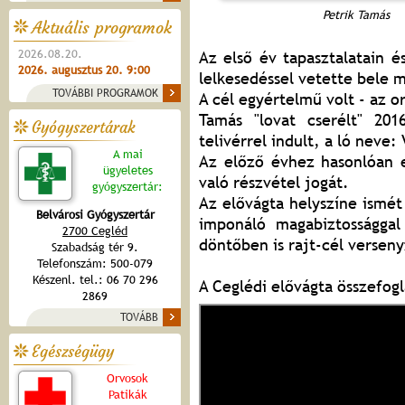
Petrik Tamás
Aktuális programok
2026.08.20.
Az első év tapasztalatain 
2026. augusztus 20. 9:00
lelkesedéssel vetette bele 
TOVÁBBI PROGRAMOK
A cél egyértelmű volt - az o
Tamás "lovat cserélt" 201
Gyógyszertárak
telivérrel indult, a ló neve:
A mai
Az előző évhez hasonlóan e
ügyeletes
való részvétel jogát.
gyógyszertár:
Az elővágta helyszíne ismét
Belvárosi Gyógyszertár
imponáló magabiztossággal
2700 Cegléd
döntőben is rajt-cél verseny
Szabadság tér 9.
Telefonszám: 500-079
Készenl. tel.: 06 70 296
A Ceglédi elővágta összefogl
2869
TOVÁBB
Egészségügy
Orvosok
Patikák