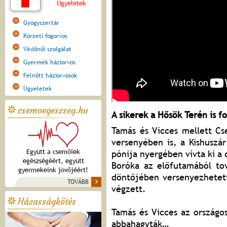
Ügyeletek
Gyógyszertár
Körzeti fogorvos
Védőnői szolgálat
Gyermek háziorvos
Felnőtt háziorvosok
Ügyeletek
csemoegeszseg.hu
A sikerek a Hősök Terén is f
Tamás és Vicces mellett Cs
versenyében is, a Kishusz
Együtt a csemőiek
pónija nyergében vívta ki a 
egészségéért, együtt
Boróka az előfutamából tov
gyermekeink jövőjéért!
döntőjében versenyezhetett
TOVÁBB
végzett.
Házasságkötés
Tamás és Vicces az országo
abbahagyták…