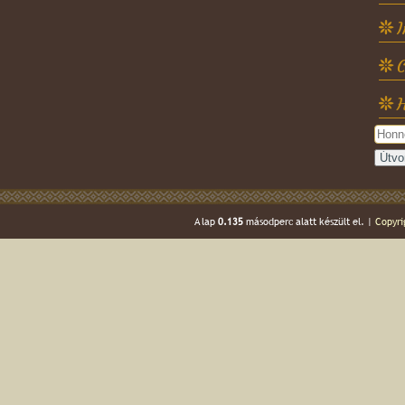
C
H
A lap
0.135
másodperc alatt készült el. |
Copyri