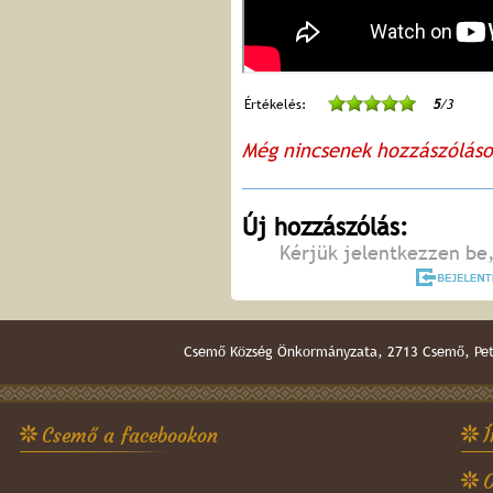
Értékelés:
5
/3
Még nincsenek hozzászólás
Új hozzászólás:
Kérjük jelentkezzen be,
Csemő Község Önkormányzata, 2713 Csemő, Pető
Csemő a facebookon
Í
O