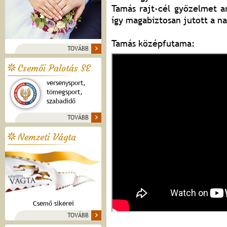
Tamás rajt-cél győzelmet a
így magabiztosan jutott a n
Tamás középfutama:
TOVÁBB
Csemői Palotás SE
versenysport,
tömegsport,
szabadidő
TOVÁBB
Nemzeti Vágta
Csemő sikerei
TOVÁBB