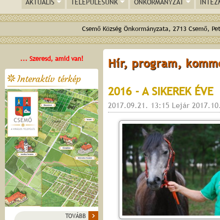
AKTUÁLIS
TELEPÜLÉSÜNK
ÖNKORMÁNYZAT
INTÉZ
Csemő Község Önkormányzata, 2713 Csemő, Pető
... Szeresd, amid van!
Hír, program, komm
Interaktív térkép
2016 - A SIKEREK ÉVE
2017.09.21. 13:15 Lejár 2017.10
TOVÁBB