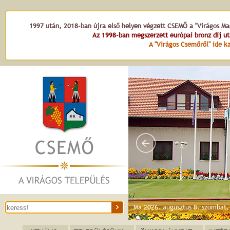
1997 után, 2018-ban újra első helyen végzett CSEMŐ a "Virágos Mag
Az 1998-ban megszerzett európai bronz díj u
A "Virágos Csemőről" ide ka
Községh
Ma 2026. augusztus 8. szombat