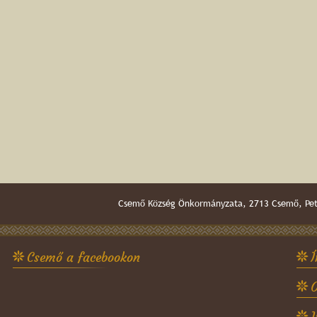
Csemő Község Önkormányzata, 2713 Csemő, Pető
Csemő a facebookon
Í
O