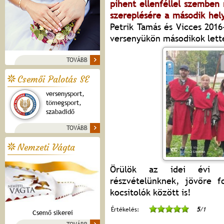
pihent ellenféllel szemben 
szereplésére a második hely
Petrik Tamás és Vicces 201
versenyükön másodikok lette
TOVÁBB
Csemői Palotás SE
versenysport,
tömegsport,
szabadidő
TOVÁBB
Nemzeti Vágta
Örülök az idei évi cs
részvételünknek, jövőre f
kocsitolók között is!
Értékelés:
5
/1
Csemő sikerei