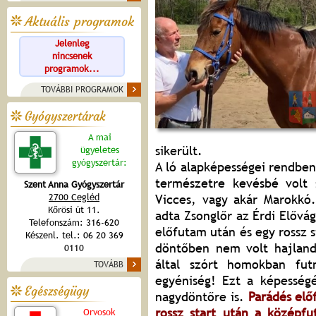
Aktuális programok
Jelenleg
nincsenek
programok...
TOVÁBBI PROGRAMOK
Gyógyszertárak
A mai
sikerült.
ügyeletes
gyógyszertár:
A ló alapképességei rendben
természetre kevésbé volt 
Szent Anna Gyógyszertár
2700 Cegléd
Vicces, vagy akár Marokkó
Kőrösi út 11.
adta Zsonglőr az Érdi Elővá
Telefonszám: 316-620
előfutam után és egy rossz 
Készenl. tel.: 06 20 369
döntőben nem volt hajland
0110
által szórt homokban fu
TOVÁBB
egyéniség! Ezt a képesség
Egészségügy
nagydöntőre is.
Parádés el
rossz start után a középf
Orvosok