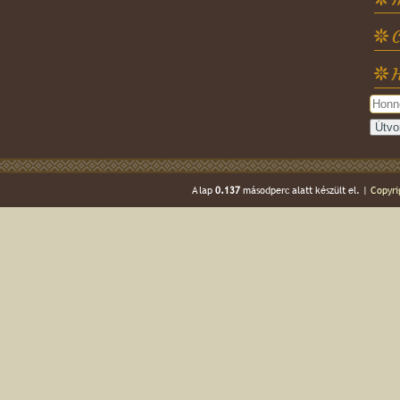
C
H
A lap
0.137
másodperc alatt készült el. |
Copyri