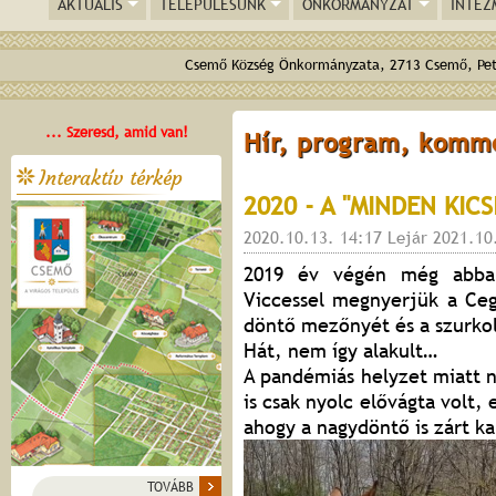
AKTUÁLIS
TELEPÜLÉSÜNK
ÖNKORMÁNYZAT
INTÉZ
Csemő Község Önkormányzata, 2713 Csemő, Pető
... Szeresd, amid van!
Hír, program, komm
Interaktív térkép
2020 - A "MINDEN KIC
2020.10.13. 14:17 Lejár 2021.10
2019 év végén még abba
Viccessel megnyerjük a Ceg
döntő mezőnyét és a szurkol
Hát, nem így alakult…
A pandémiás helyzet miatt 
is csak nyolc elővágta volt
ahogy a nagydöntő is zárt k
TOVÁBB