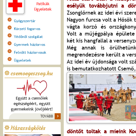
Patikák
esélyük továbbjutni a dö
Ügyeletek
Zsonglőrnek az idei évi szer
Nagyon furcsa volt a Hősök 
Gyógyszertár
vágta korzó és országkon
Körzeti fogorvos
Volt a műjégpálya épülete 
Védőnői szolgálat
két kis hangfallal a verseny
Gyermek háziorvos
Még annak is örülhetünk
Felnőtt háziorvosok
megrendezésre került a ver
Ügyeletek
Az idei év újdonsága volt 
is bemutatkozhatott Csemő,
csemoegeszseg.hu
Együtt a csemőiek
egészségéért, együtt
gyermekeink jövőjéért!
TOVÁBB
Házasságkötés
döntőt toltak a mieink Ko