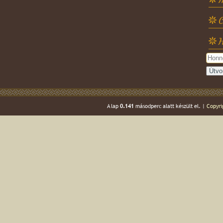
C
H
A lap
0.141
másodperc alatt készült el. |
Copyri