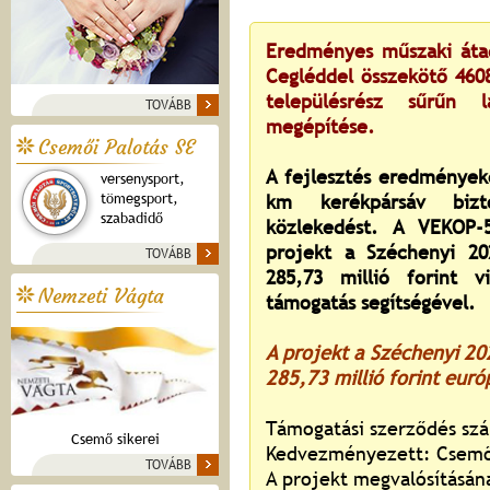
Eredményes műszaki átad
Cegléddel összekötő 460
településrész sűrűn 
TOVÁBB
megépítése.
Csemői Palotás SE
A fejlesztés eredmények
versenysport,
tömegsport,
km kerékpársáv bizt
szabadidő
közlekedést. A VEKOP-5
projekt a Széchenyi 2
TOVÁBB
285,73 millió forint 
Nemzeti Vágta
támogatás segítségével.
A projekt a Széchenyi 2
285,73 millió forint euró
Támogatási szerződés sz
Csemő sikerei
Kedvezményezett: Csemő
TOVÁBB
A projekt megvalósításán