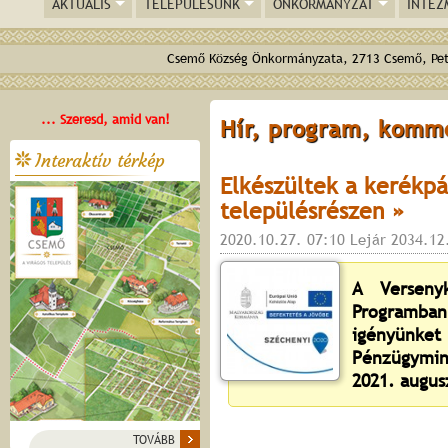
AKTUÁLIS
TELEPÜLÉSÜNK
ÖNKORMÁNYZAT
INTÉZ
Csemő Község Önkormányzata, 2713 Csemő, Pető
... Szeresd, amid van!
Hír, program, komm
Interaktív térkép
Elkészültek a kerékp
településrészen »
2020.10.27. 07:10 Lejár 2034.12
A Verseny
Programba
igényün
Pénzügymin
2021. augus
TOVÁBB