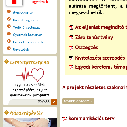
Ügyeletek
aláírása megtörtént, a 
megkezdhetők.
Gyógyszertár
Körzeti fogorvos
Az eljárást megindító 
Védőnői szolgálat
Gyermek háziorvos
Záró tanúsítvány
Felnőtt háziorvosok
Összegzés
Ügyeletek
Kivitelezési szerződés
csemoegeszseg.hu
Egyedi kérelem, támo
Együtt a csemőiek
A projekt részletes szakmai 
egészségéért, együtt
gyermekeink jövőjéért!
tovább olvasom ⤵
TOVÁBB
Házasságkötés
kommunikációs terv