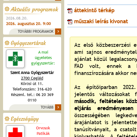
Aktuális programok
áttekintő térkép
2026.08.20.
műszaki leírás kivonat
2026. augusztus 20. 9:00
TOVÁBBI PROGRAMOK
Gyógyszertárak
Az első közbeszerzési e
ami sajnos eredménytel
A mai
ügyeletes
ajánlat közül legalacson
gyógyszertár:
FAD volt, ennek a Kb
finanszírozására akkor ne
Szent Anna Gyógyszertár
2700 Cegléd
Kőrösi út 11.
Az építőiparban 2022.
Telefonszám: 316-620
jelentős változásokat
Készenl. tel.: 06 20 369
0110
második, feltételes közb
eljárás eredményesen 
TOVÁBB
összességében legkedv
Egészségügy
árajánlatot is jelentet
Orvosok
tanúsítványait, a csatol
Patikák
kiolvashatók. A feltétel