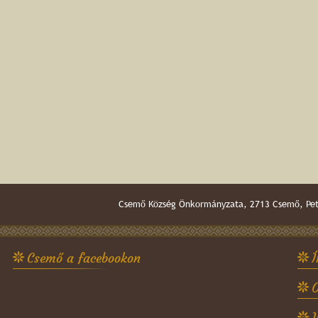
Csemő Község Önkormányzata, 2713 Csemő, Pető
Csemő a facebookon
Í
O