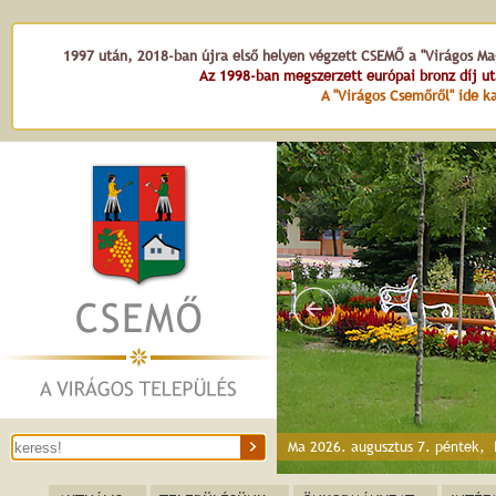
1997 után, 2018-ban újra első helyen végzett CSEMŐ a "Virágos Mag
Az 1998-ban megszerzett európai bronz díj u
A "Virágos Csemőről" ide ka
Dr. Kováts Zoltán
Ma 2026. augusztus 7. péntek,