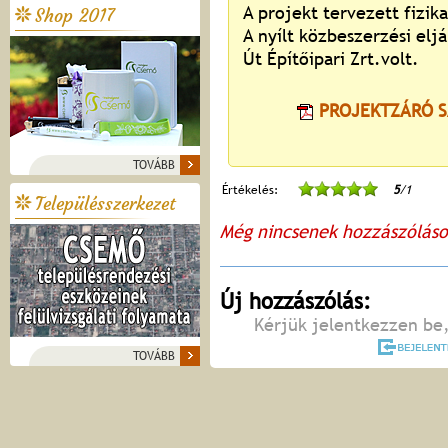
A projekt tervezett fizik
Shop 2017
A nyílt közbeszerzési eljá
Út Építőipari Zrt.volt.
PROJEKTZÁRÓ S
TOVÁBB
Értékelés:
5
/1
Településszerkezet
Még nincsenek hozzászólás
Új hozzászólás:
Kérjük jelentkezzen be,
TOVÁBB