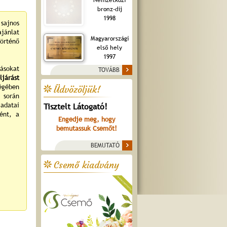
bronz-díj
1998
sajnos
ajánlat
Magyarországi
örténő
első hely
1997
ásokat
TOVÁBB
járást
égében
Üdvözöljük!
s során
adatai
Tisztelt Látogató!
tént, a
Engedje meg, hogy
bemutassuk Csemőt!
BEMUTATÓ
Csemő kiadvány