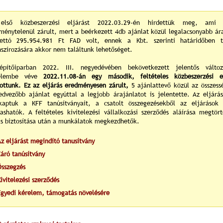
első közbeszerzési eljárást 2022.03.29-én hirdettük meg, ami 
ménytelenül zárult, mert a beérkezett 4db ajánlat közül legalacsonyabb ár
ettó 295.954.981 Ft FAD volt, ennek a Kbt. szerinti határidőben t
nszírozására akkor nem találtunk lehetőséget.
pítőiparban 2022. III. negyedévében bekövetkezett jelentős változ
yelembe véve
2022.11.08-án egy második, feltételes közbeszerzési el
tottunk. Ez az eljárás eredményesen zárult,
5 ajánlattevő közül az összess
edvezőbb ajánlat egyúttal a legjobb árajánlatot is jelentette. Az eljárá
aptuk a KFF tanúsítványait, a csatolt összegezésekből az eljárások 
vashatók. A feltételes kivitelezési vállalkozási szerződés aláírása megtör
ás biztosítása után a munkálatok megkezdhetők.
z eljárást megindító tanusítvány
Záró tanúsítvány
Összegzés
ivitelezési szerződés
Egyedi kérelem, támogatás növelésére