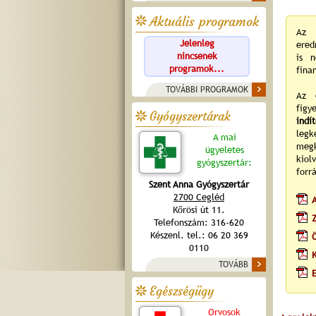
Aktuális programok
Az 
Jelenleg
ered
nincsenek
is n
programok...
fina
TOVÁBBI PROGRAMOK
Az é
fig
Gyógyszertárak
indí
legk
A mai
megk
ügyeletes
kiol
gyógyszertár:
forr
Szent Anna Gyógyszertár
2700 Cegléd
A
Kőrösi út 11.
Telefonszám: 316-620
Készenl. tel.: 06 20 369
0110
K
TOVÁBB
Egészségügy
Orvosok