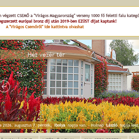
n végzett CSEMŐ a "Virágos Magyarország" verseny 1000 fő feletti falu kateg
gszerzett európai bronz díj után 2019-ben EZÜST díjat kaptunk!
A "Virágos Csemőről" ide kattintva olvashat
a 2026. augusztus 7. péntek,
Ibolya
napja van. - Holnap
László
napja lesz