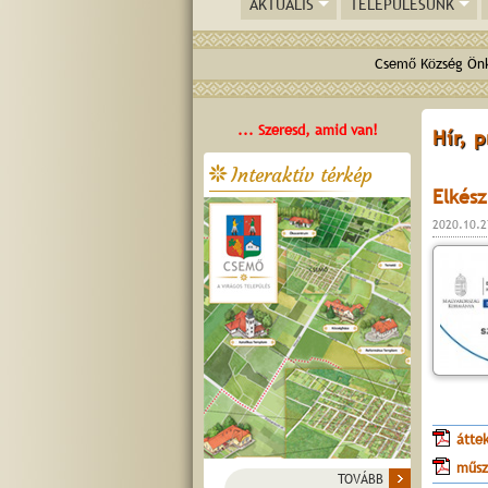
AKTUÁLIS
TELEPÜLÉSÜNK
Csemő Község Önk
... Szeresd, amid van!
Hír, 
Interaktív térkép
Elkés
2020.10.2
átte
műsz
TOVÁBB