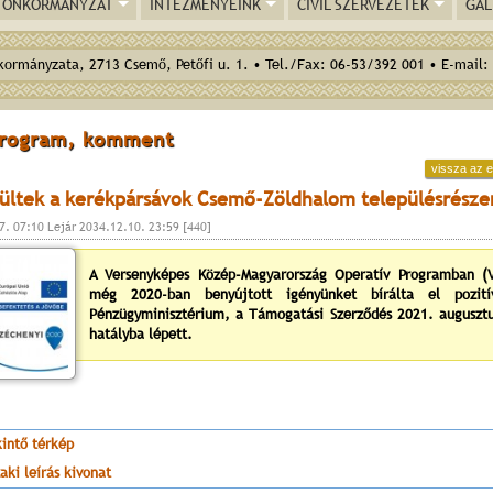
ÖNKORMÁNYZAT
INTÉZMÉNYEINK
CIVIL SZERVEZETEK
GAL
ormányzata, 2713 Csemő, Petőfi u. 1. • Tel./Fax: 06-53/392 001 • E-mail:
program, komment
vissza az e
zültek a kerékpársávok Csemő-Zöldhalom településrésze
7. 07:10 Lejár 2034.12.10. 23:59 [440]
A Versenyképes Közép-Magyarország Operatív Programban (
még 2020-ban benyújtott igényünket bírálta el pozit
Pénzügyminisztérium, a Támogatási Szerződés 2021. auguszt
hatályba lépett.
kintő térkép
aki leírás kivonat