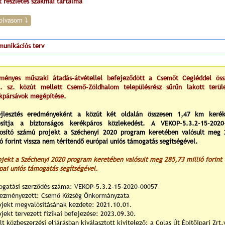
t részletes szakmai tartalma
olvasom ⤵
unikációs terv
ményes műszaki átadás-átvétellel befejeződött a Csemőt Cegléddel öss
. sz. közút mellett Csemő-Zöldhalom településrész sűrűn lakott terül
kpársávok megépítése.
jlesztés eredményeként a közút két oldalán összesen 1,47 km kerék
osítja a biztonságos kerékpáros közlekedést. A VEKOP-5.3.2-15-2020
osító számú projekt a Széchenyi 2020 program keretében valósult meg 
ió forint vissza nem térítendő európai uniós támogatás segítségével.
ojekt a Széchenyi 2020 program keretében valósult meg 285,73 millió forint
pai uniós támogatás segítségével.
gatási szerződés száma: VEKOP-5.3.2-15-2020-00057
ezményezett: Csemő Község Önkormányzata
ojekt megvalósításának kezdete: 2021.10.01.
ojekt tervezett fizikai befejezése: 2023.09.30.
ílt közbeszerzési eljárásban kiválasztott kivitelező: a Colas Út Építőipari Zrt.