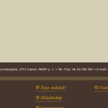
ormányzata, 2713 Csemő, Petőfi u. 1. • Tel./Fax: 06-53/392 001 • E-mail:
Írjon nekünk!
Csem
Oldaltérkép
Impresszum