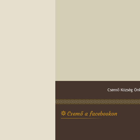
Csemő Község Önk
Csemő a facebookon