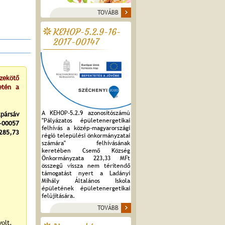
TOVÁBB
KEHOP-5.2.9-16-
2017-00147
zekötő
etén a
A KEHOP-5.2.9 azonosítószámú
pársáv
"Pályázatos épületenergetikai
-00057
felhívás a közép-magyarországi
285,73
régió települési önkormányzatai
számára" felhívásának
keretében Csemő Község
Önkormányzata 223,33 MFt
összegű vissza nem térítendő
támogatást nyert a Ladányi
Mihály Általános Iskola
épületének épületenergetikai
felújítására.
TOVÁBB
volt.