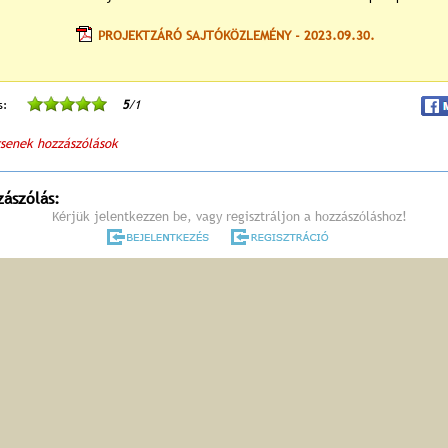
PROJEKTZÁRÓ SAJTÓKÖZLEMÉNY - 2023.09.30.
s:
5
/1
senek hozzászólások
zászólás:
Kérjük jelentkezzen be, vagy regisztráljon a hozzászóláshoz!