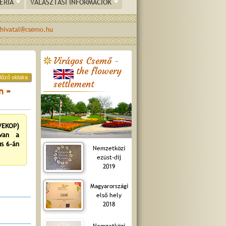
ÉRIA
VÁLASZTÁSI INFORMÁCIÓK
hivatal@csemo.hu
Virágos Csemő -
the flowery
lőző oldalra
settlement
n »
VEKOP)
ívan a
us 6-án
Nemzetközi
ezüst-díj
2019
Magyarországi
első hely
2018
Nemzetközi