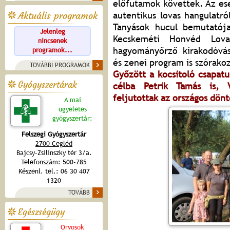
előfutamok követtek. Az ese
autentikus lovas hangulatr
Aktuális programok
Tanyások hucul bemutatója
Jelenleg
Kecskeméti Honvéd Lov
nincsenek
hagyományőrző kirakodóvásá
programok...
és zenei program is szórako
TOVÁBBI PROGRAMOK
Győzött a kocsitoló csapat
Gyógyszertárak
célba Petrik Tamás is, 
feljutottak az országos dön
A mai
ügyeletes
gyógyszertár:
Felszegi Gyógyszertár
2700 Cegléd
Bajcsy-Zsilinszky tér 3/a.
Telefonszám: 500-785
Készenl. tel.: 06 30 407
1320
TOVÁBB
Egészségügy
Orvosok