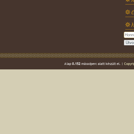
C
H
A lap
0.152
másodperc alatt készült el. |
Copyri