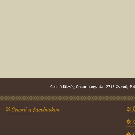
Csemő Község Önkormányzata, 2713 Csemő, Pető
Csemő a facebookon
Í
O