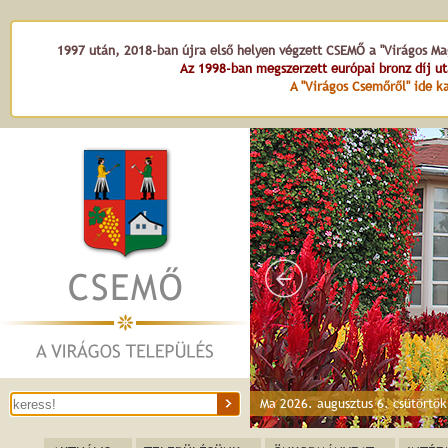
1997 után, 2018-ban újra első helyen végzett CSEMŐ a "Virágos Mag
Az 1998-ban megszerzett európai bronz díj u
A "Virágos Csemőről" ide ka
Ma 2026. augusztus 6. csütörtö