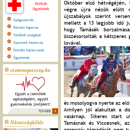
Október első hétvégéjén, 
Patikák
végre újra nézők előtt 
Ügyeletek
újszabályok szerint vers
Gyógyszertár
mellett a 13 legjobb idő j
Körzeti fogorvos
hogy Tamásék borzalmasa
Védőnői szolgálat
összesorsolták a kétszeres
lovával.
Gyermek háziorvos
Felnőtt háziorvosok
Ügyeletek
csemoegeszseg.hu
Együtt a csemőiek
egészségéért, együtt
és mosolyogva nyerte az elő
gyermekeink jövőjéért!
Amilyen jól alakultak a d
TOVÁBB
vasárnap. Sikeres start 
Házasságkötés
Tamásnak és Viccesnek, az
agresszív támadását nem tu