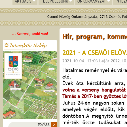
AKTUÁLIS
TELEPÜLÉSÜNK
ÖNKORMÁNYZAT
INTÉZ
Csemő Község Önkormányzata, 2713 Csemő, Pető
... Szeresd, amid van!
Hír, program, komm
Interaktív térkép
2021 - A CSEMŐI ELŐ
2021.10.04. 12:03 Lejár 2022.10
Hatalmas reménnyel és vára
elé.
Évek óta készültünk arra
volna a verseny hangulatát
Tamás a 2017-ben győztes ló
Július 24-én nagyon sokan 
amelyek végén eldőlt, kik 
döntőben.A megnyitó ünnep
mérték össze tudásukat a
TOVÁBB