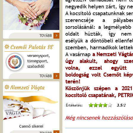
negyedik helyen zárt, így 
A kocsitoló csapatunknak se
szerencséje a pályabeo
sorsolásánál: a legmélyebb
oldalt húzták, így nem
TOVÁBB
esélyük a döntőbeli ellenfe
Csemői Palotás SE
szemben, harmadikok lette
A vasárnap
a Nemzeti Vágtá
versenysport,
úgy alakult, ahogy szer
tömegsport,
szabadidő
volna, ezzel együtt 
boldogság volt Csemőt képv
TOVÁBB
terén!
Nemzeti Vágta
Köszönjük szépen a 202
kocsitoló csapatának, PETR
Értékelés:
3.5
/2
Még nincsenek hozzászólás
Csemő sikerei