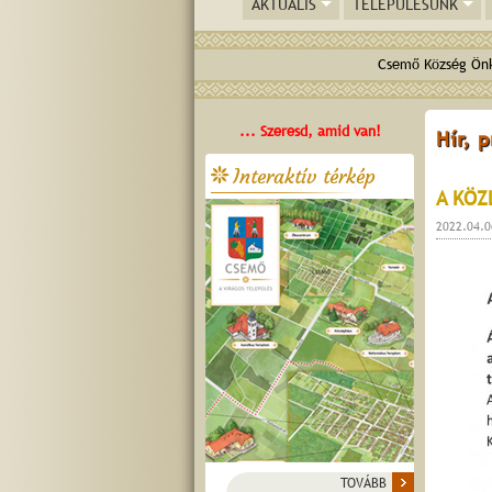
AKTUÁLIS
TELEPÜLÉSÜNK
Csemő Község Önk
... Szeresd, amid van!
Hír, 
Interaktív térkép
A KÖZ
2022.04.0
TOVÁBB