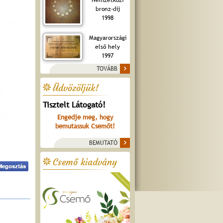
bronz-díj
1998
Magyarországi
első hely
1997
TOVÁBB
Üdvözöljük!
Tisztelt Látogató!
Engedje meg, hogy
bemutassuk Csemőt!
BEMUTATÓ
Csemő kiadvány