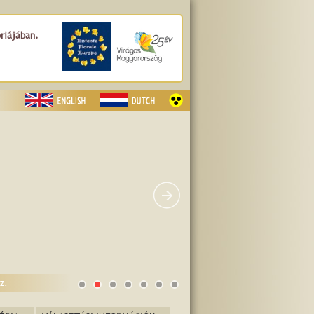
óriájában.
z.