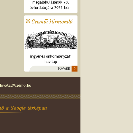
megalakulásának 70.
évfordulójára 2022-ben.
Csemői Hírmondó
ingyenes önkormányzati
havilap
TOVÁBB
hivatal@csemo.hu
ő a Google térképen