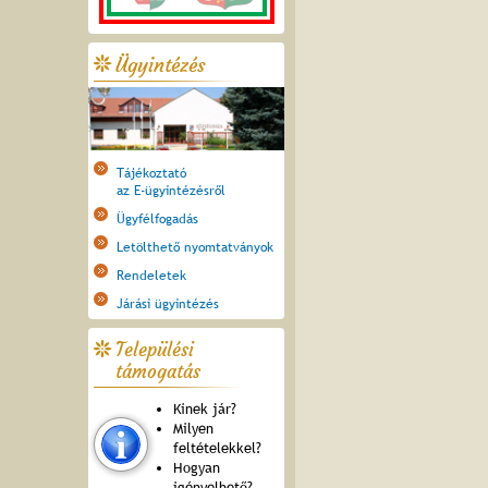
Ügyintézés
Tájékoztató
az E-ügyintézésről
Ügyfélfogadás
Letölthető nyomtatványok
Rendeletek
Járási ügyintézés
Települési
támogatás
Kinek jár?
Milyen
feltételekkel?
Hogyan
igényelhető?