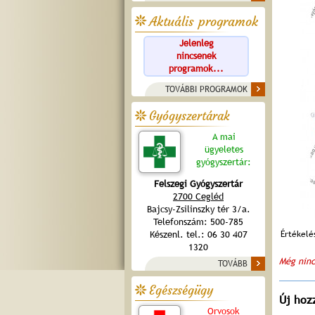
Aktuális programok
Jelenleg
nincsenek
programok...
TOVÁBBI PROGRAMOK
Gyógyszertárak
A mai
ügyeletes
gyógyszertár:
Felszegi Gyógyszertár
2700 Cegléd
Bajcsy-Zsilinszky tér 3/a.
Telefonszám: 500-785
Értékelé
Készenl. tel.: 06 30 407
1320
Még ninc
TOVÁBB
Egészségügy
Új hoz
Orvosok