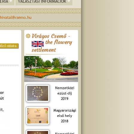
ÉRIA
VÁLASZTÁSI INFORMÁCIÓK
hivatal@csemo.hu
Virágos Csemő -
the flowery
lőző oldalra
settlement
Nemzetközi
ezüst-díj
2019
Magyarországi
első hely
2018
Nemzetközi