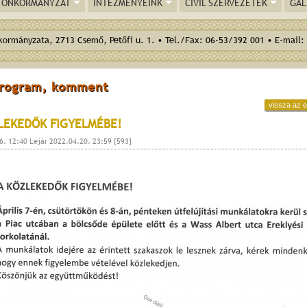
ÖNKORMÁNYZAT
INTÉZMÉNYEINK
CIVIL SZERVEZETEK
GAL
ormányzata, 2713 Csemő, Petőfi u. 1. • Tel./Fax: 06-53/392 001 • E-mail:
program, komment
vissza az e
LEKEDŐK FIGYELMÉBE!
6. 12:40 Lejár 2022.04.20. 23:59 [593]