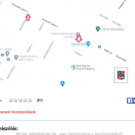
s:
0
/0
senek hozzászólások
zászólás:
Kérjük jelentkezzen be, vagy regisztráljon a hozzászóláshoz!