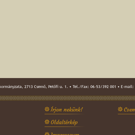
ormányzata, 2713 Csemő, Petőfi u. 1. • Tel./Fax: 06-53/392 001 • E-mail:
Írjon nekünk!
Csem
Oldaltérkép
Impresszum