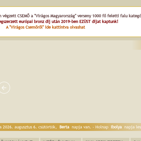
n végzett CSEMŐ a "Virágos Magyarország" verseny 1000 fő feletti falu kateg
gszerzett európai bronz díj után 2019-ben EZÜST díjat kaptunk!
A "Virágos Csemőről" ide kattintva olvashat
a 2026. augusztus 6. csütörtök,
Berta
napja van. - Holnap
Ibolya
napja les