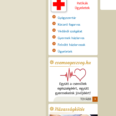
Patikák
Ügyeletek
Gyógyszertár
Körzeti fogorvos
Védőnői szolgálat
Gyermek háziorvos
Felnőtt háziorvosok
Ügyeletek
csemoegeszseg.hu
Együtt a csemőiek
egészségéért, együtt
gyermekeink jövőjéért!
TOVÁBB
Házasságkötés