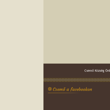
Csemő Község Önk
Csemő a facebookon