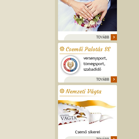
TOVÁBB
Csemői Palotás SE
versenysport,
tömegsport,
szabadidő
TOVÁBB
Nemzeti Vágta
Csemő sikerei