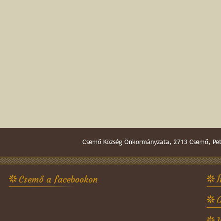
Csemő Község Önkormányzata, 2713 Csemő, Pető
Csemő a facebookon
Í
O