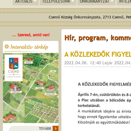
AKTUÁLIS
TELEPÜLÉSÜNK
ÖNKORMÁNYZAT
INTÉZ
Csemő Község Önkormányzata, 2713 Csemő, Pető
... Szeresd, amid van!
Hír, program, komm
Interaktív térkép
A KÖZLEKEDŐK FIGYE
2022.04.06. 12:40 Lejár 2022.04
TOVÁBB