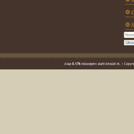
C
H
A lap
0.176
másodperc alatt készült el. |
Copyri