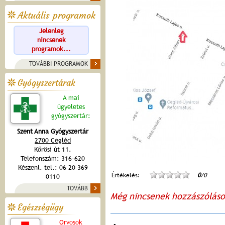
Aktuális programok
Jelenleg
nincsenek
programok...
TOVÁBBI PROGRAMOK
Gyógyszertárak
A mai
ügyeletes
gyógyszertár:
Szent Anna Gyógyszertár
2700 Cegléd
Kőrösi út 11.
Telefonszám: 316-620
Készenl. tel.: 06 20 369
Értékelés:
0
/0
0110
TOVÁBB
Még nincsenek hozzászólás
Egészségügy
Orvosok