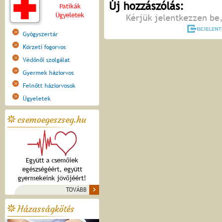
Új hozzászólás:
Patikák
Ügyeletek
Kérjük jelentkezzen be,
Gyógyszertár
Körzeti fogorvos
Védőnői szolgálat
Gyermek háziorvos
Felnőtt háziorvosok
Ügyeletek
csemoegeszseg.hu
Együtt a csemőiek
egészségéért, együtt
gyermekeink jövőjéért!
TOVÁBB
Házasságkötés