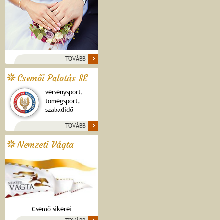
TOVÁBB
Csemői Palotás SE
versenysport,
tömegsport,
szabadidő
TOVÁBB
Nemzeti Vágta
Csemő sikerei