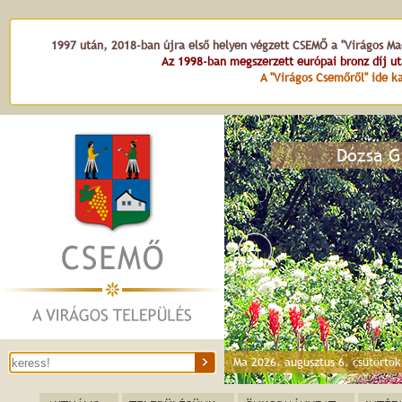
1997 után, 2018-ban újra első helyen végzett CSEMŐ a "Virágos Mag
Az 1998-ban megszerzett európai bronz díj u
A "Virágos Csemőről" ide ka
Ma 2026. augusztus 6. csütörtö