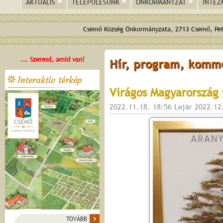
AKTUÁLIS
TELEPÜLÉSÜNK
ÖNKORMÁNYZAT
INTÉZ
Csemő Község Önkormányzata, 2713 Csemő, Pető
... Szeresd, amid van!
Hír, program, komm
Interaktív térkép
Virágos Magyarország 
2022.11.18. 18:56 Lejár 2022.12
TOVÁBB