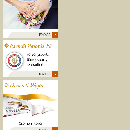
TOVÁBB
Csemői Palotás SE
versenysport,
tömegsport,
szabadidő
TOVÁBB
Nemzeti Vágta
Csemő sikerei