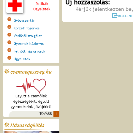
Új hozzászólás:
Patikák
Kérjük jelentkezzen be,
Ügyeletek
Gyógyszertár
Körzeti fogorvos
Védőnői szolgálat
Gyermek háziorvos
Felnőtt háziorvosok
Ügyeletek
csemoegeszseg.hu
Együtt a csemőiek
egészségéért, együtt
gyermekeink jövőjéért!
TOVÁBB
Házasságkötés