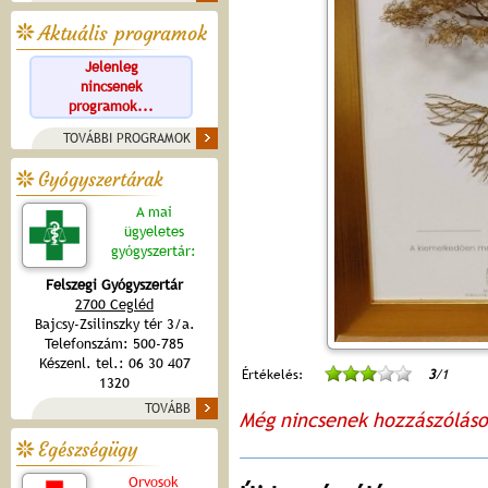
Aktuális programok
Jelenleg
nincsenek
programok...
TOVÁBBI PROGRAMOK
Gyógyszertárak
A mai
ügyeletes
gyógyszertár:
Felszegi Gyógyszertár
2700 Cegléd
Bajcsy-Zsilinszky tér 3/a.
Telefonszám: 500-785
Készenl. tel.: 06 30 407
Értékelés:
3
/1
1320
TOVÁBB
Még nincsenek hozzászólás
Egészségügy
Orvosok