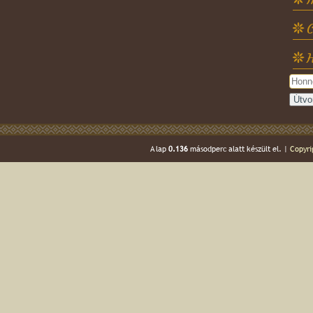
C
H
A lap
0.136
másodperc alatt készült el. |
Copyri