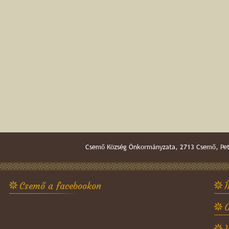
Csemő Község Önkormányzata, 2713 Csemő, Pető
Csemő a facebookon
Í
O