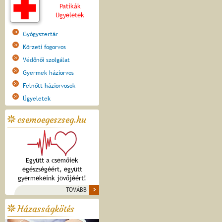
Patikák
Ügyeletek
Gyógyszertár
Körzeti fogorvos
Védőnői szolgálat
Gyermek háziorvos
Felnőtt háziorvosok
Ügyeletek
csemoegeszseg.hu
Együtt a csemőiek
egészségéért, együtt
gyermekeink jövőjéért!
TOVÁBB
Házasságkötés