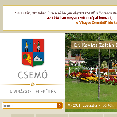
1997 után, 2018-ban újra első helyen végzett CSEMŐ a "Virágos Mag
Az 1998-ban megszerzett európai bronz díj u
A "Virágos Csemőről" ide ka
Dr. Kováts Zoltán
Ma 2026. augusztus 7. péntek,