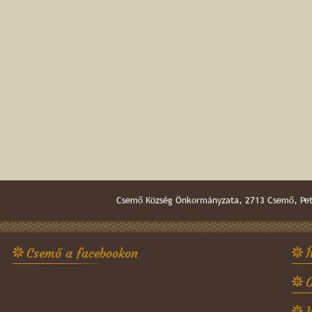
Csemő Község Önkormányzata, 2713 Csemő, Pető
Csemő a facebookon
Í
O