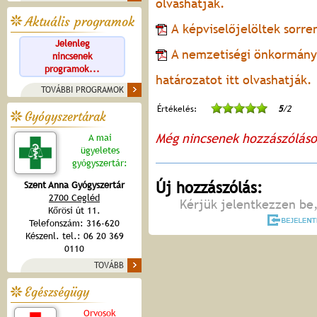
olvashatják.
Aktuális programok
A képviselőjelöltek sorre
Jelenleg
A nemzetiségi önkormányz
nincsenek
programok...
határozatot itt olvashatják.
TOVÁBBI PROGRAMOK
Értékelés:
5
/2
Gyógyszertárak
Még nincsenek hozzászólás
A mai
ügyeletes
gyógyszertár:
Új hozzászólás:
Szent Anna Gyógyszertár
2700 Cegléd
Kérjük jelentkezzen be,
Kőrösi út 11.
Telefonszám: 316-620
Készenl. tel.: 06 20 369
0110
TOVÁBB
Egészségügy
Orvosok