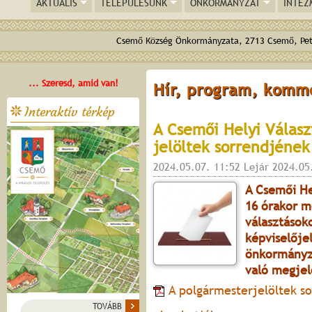
AKTUÁLIS
TELEPÜLÉSÜNK
ÖNKORMÁNYZAT
INTÉZ
Csemő Község Önkormányzata, 2713 Csemő, Pető
... Szeresd, amid van!
Hír, program, komm
Interaktív térkép
A Csemői Helyi Válasz
jelöltek sorrendjének 
2024.05.07. 11:52 Lejár 2024.05
A Csemői He
16 órakor m
választások
képviselője
önkormányza
való megjel
A polgármesterjelöltek so
TOVÁBB