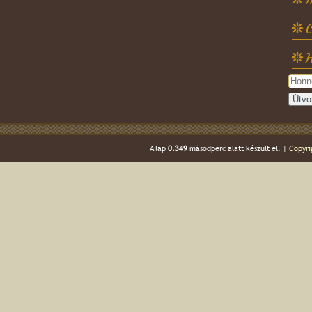
C
H
A lap
0.349
másodperc alatt készült el. |
Copyri