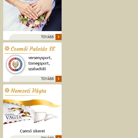
TOVÁBB
Csemői Palotás SE
versenysport,
tömegsport,
szabadidő
TOVÁBB
Nemzeti Vágta
Csemő sikerei