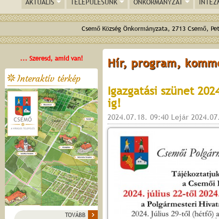
AKTUÁLIS
TELEPÜLÉSÜNK
ÖNKORMÁNYZAT
INTÉZ
Csemő Község Önkormányzata, 2713 Csemő, Pető
... Szeresd, amid van!
Hír, program, komm
Interaktív térkép
Igazgatási szünet 2024
ig!
2024.07.18. 09:40 Lejár 2024.07
TOVÁBB