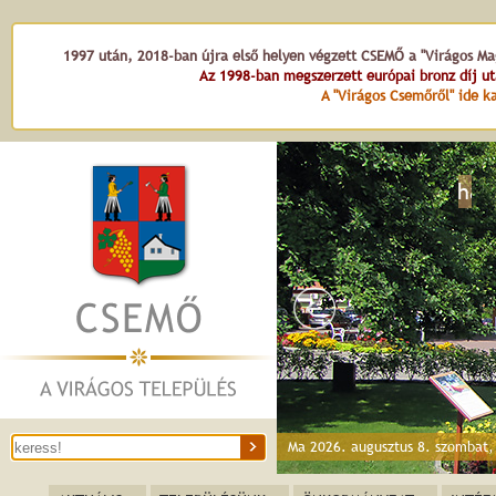
1997 után, 2018-ban újra első helyen végzett CSEMŐ a "Virágos Mag
Az 1998-ban megszerzett európai bronz díj u
A "Virágos Csemőről" ide ka
Virágharang
Ma 2026. augusztus 8. szombat