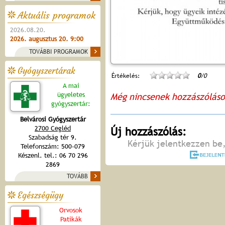
Aktuális programok
2026.08.20.
2026. augusztus 20. 9:00
TOVÁBBI PROGRAMOK
Gyógyszertárak
Értékelés:
0
/0
A mai
ügyeletes
Még nincsenek hozzászólás
gyógyszertár:
Belvárosi Gyógyszertár
2700 Cegléd
Új hozzászólás:
Szabadság tér 9.
Kérjük jelentkezzen be,
Telefonszám: 500-079
Készenl. tel.: 06 70 296
2869
TOVÁBB
Egészségügy
Orvosok
Patikák