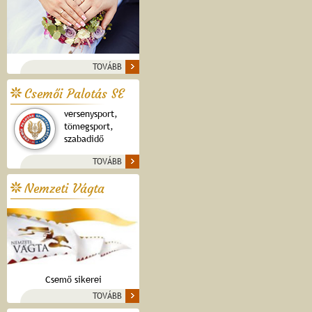
TOVÁBB
Csemői Palotás SE
versenysport,
tömegsport,
szabadidő
TOVÁBB
Nemzeti Vágta
Csemő sikerei
TOVÁBB