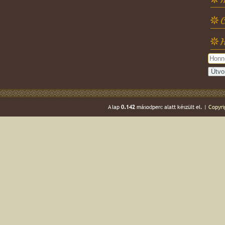
C
H
A lap
0.142
másodperc alatt készült el. |
Copyri