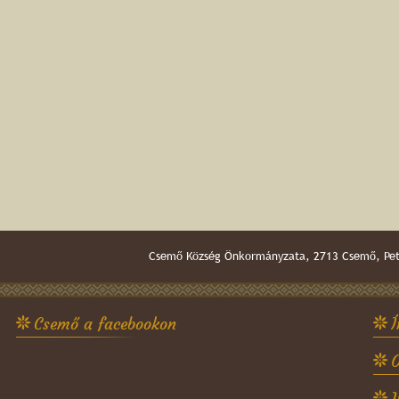
Csemő Község Önkormányzata, 2713 Csemő, Pető
Csemő a facebookon
Í
O