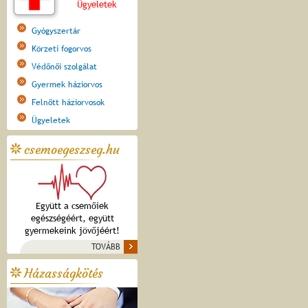
Ügyeletek
Gyógyszertár
Körzeti fogorvos
Védőnői szolgálat
Gyermek háziorvos
Felnőtt háziorvosok
Ügyeletek
csemoegeszseg.hu
Együtt a csemőiek
egészségéért, együtt
gyermekeink jövőjéért!
TOVÁBB
Házasságkötés