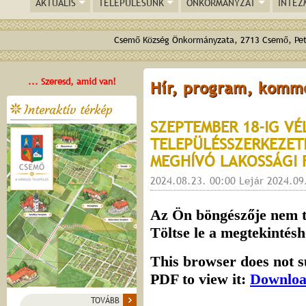
AKTUÁLIS
TELEPÜLÉSÜNK
ÖNKORMÁNYZAT
INTÉZ
Csemő Község Önkormányzata, 2713 Csemő, Pető
... Szeresd, amid van!
Hír, program, komm
Interaktív térkép
SZEPTEMBER 18-IG V
TELEPÜLÉSSZERKEZETI
MEGHÍVÓ LAKOSSÁGI
2024.08.23. 00:00 Lejár 2024.09
TOVÁBB