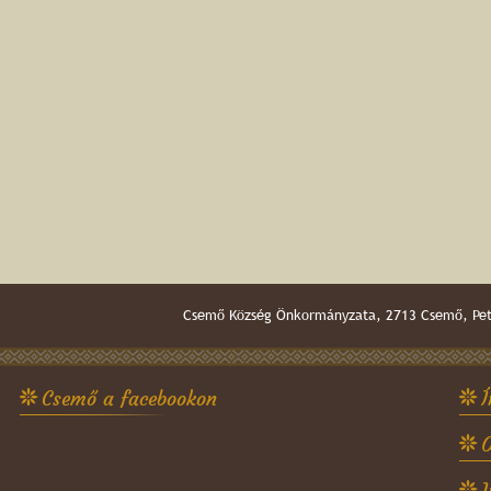
Csemő Község Önkormányzata, 2713 Csemő, Pető
Csemő a facebookon
Í
O