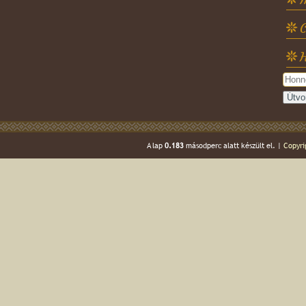
C
H
A lap
0.183
másodperc alatt készült el. |
Copyri