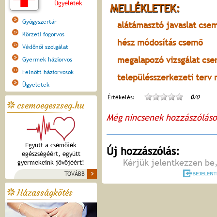
Ügyeletek
MELLÉKLETEK:
Gyógyszertár
alátámasztó javaslat cse
Körzeti fogorvos
hész módosítás csemő
Védőnői szolgálat
megalapozó vizsgálat cs
Gyermek háziorvos
Felnőtt háziorvosok
településszerkezeti terv
Ügyeletek
Értékelés:
0
/0
csemoegeszseg.hu
Még nincsenek hozzászólás
Együtt a csemőiek
Új hozzászólás:
egészségéért, együtt
Kérjük jelentkezzen be,
gyermekeink jövőjéért!
TOVÁBB
Házasságkötés