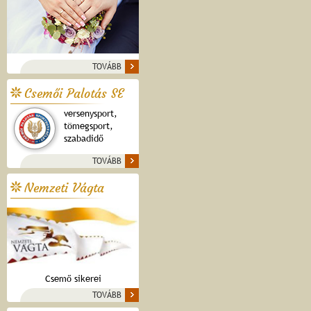
TOVÁBB
Csemői Palotás SE
versenysport,
tömegsport,
szabadidő
TOVÁBB
Nemzeti Vágta
Csemő sikerei
TOVÁBB