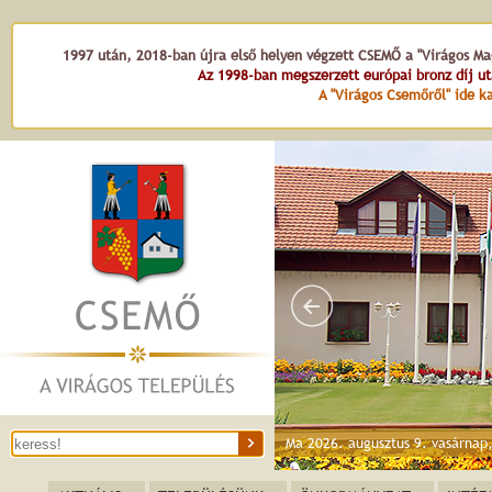
1997 után, 2018-ban újra első helyen végzett CSEMŐ a "Virágos Mag
Az 1998-ban megszerzett európai bronz díj u
A "Virágos Csemőről" ide ka
Ma 2026. augusztus 9. vasárnap