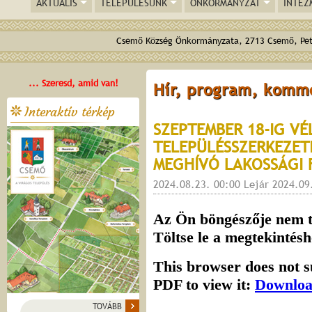
AKTUÁLIS
TELEPÜLÉSÜNK
ÖNKORMÁNYZAT
INTÉZ
Csemő Község Önkormányzata, 2713 Csemő, Pető
... Szeresd, amid van!
Hír, program, komm
Interaktív térkép
SZEPTEMBER 18-IG V
TELEPÜLÉSSZERKEZETI
MEGHÍVÓ LAKOSSÁGI
2024.08.23. 00:00 Lejár 2024.09
TOVÁBB