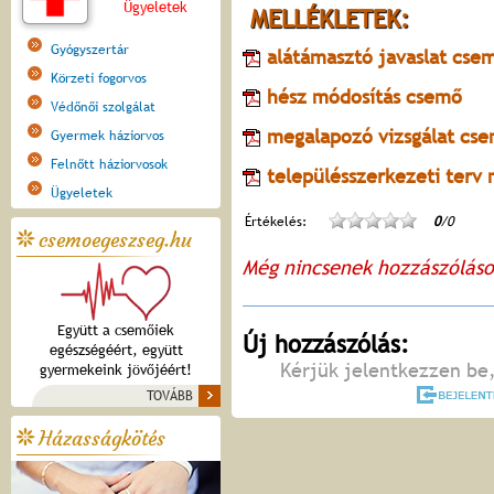
Ügyeletek
MELLÉKLETEK:
Gyógyszertár
alátámasztó javaslat cse
Körzeti fogorvos
hész módosítás csemő
Védőnői szolgálat
megalapozó vizsgálat cs
Gyermek háziorvos
Felnőtt háziorvosok
településszerkezeti terv
Ügyeletek
Értékelés:
0
/0
csemoegeszseg.hu
Még nincsenek hozzászólás
Együtt a csemőiek
Új hozzászólás:
egészségéért, együtt
Kérjük jelentkezzen be,
gyermekeink jövőjéért!
TOVÁBB
Házasságkötés