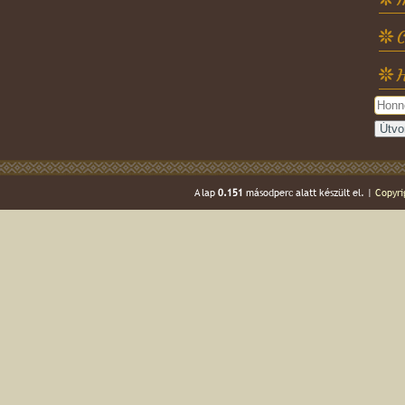
C
H
A lap
0.151
másodperc alatt készült el. |
Copyri