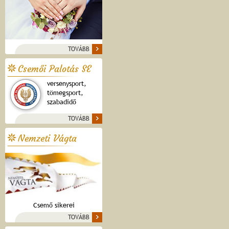
TOVÁBB
Csemői Palotás SE
versenysport,
tömegsport,
szabadidő
TOVÁBB
Nemzeti Vágta
Csemő sikerei
TOVÁBB