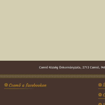
Csemő Község Önkormányzata, 2713 Csemő, Pető
Csemő a facebookon
Í
O