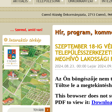
AKTUÁLIS
TELEPÜLÉSÜNK
ÖNKORMÁNYZAT
INTÉZ
Csemő Község Önkormányzata, 2713 Csemő, Pető
... Szeresd, amid van!
Hír, program, komm
Interaktív térkép
SZEPTEMBER 18-IG V
TELEPÜLÉSSZERKEZETI
MEGHÍVÓ LAKOSSÁGI
2024.08.23. 00:00 Lejár 2024.09
TOVÁBB