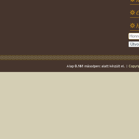
C
H
A lap
0.161
másodperc alatt készült el. |
Copyri