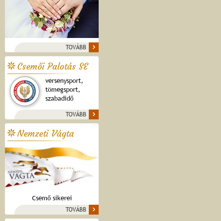
TOVÁBB
Csemői Palotás SE
versenysport,
tömegsport,
szabadidő
TOVÁBB
Nemzeti Vágta
Csemő sikerei
TOVÁBB