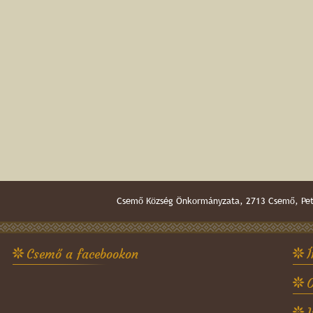
Csemő Község Önkormányzata, 2713 Csemő, Pető
Csemő a facebookon
Í
O