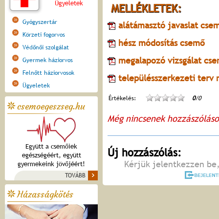
Ügyeletek
MELLÉKLETEK:
Gyógyszertár
alátámasztó javaslat cse
Körzeti fogorvos
hész módosítás csemő
Védőnői szolgálat
megalapozó vizsgálat cs
Gyermek háziorvos
Felnőtt háziorvosok
településszerkezeti terv
Ügyeletek
Értékelés:
0
/0
csemoegeszseg.hu
Még nincsenek hozzászólás
Együtt a csemőiek
Új hozzászólás:
egészségéért, együtt
Kérjük jelentkezzen be,
gyermekeink jövőjéért!
TOVÁBB
Házasságkötés