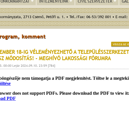
ÖNKORMÁNYZAT
INTÉZMÉNYEINK
CIVIL SZERVEZETEK
GAL
ormányzata, 2713 Csemő, Petőfi u. 1. • Tel./Fax: 06-53/392 001 • E-mail:
program, komment
vissza az e
EMBER 18-IG VÉLEMÉNYEZHETŐ A TELEPÜLÉSSZERKEZET
SZ MÓDOSÍTÁS! - MEGHÍVÓ LAKOSSÁGI FÓRUMRA
3. 00:00 Lejár 2024.09.10. 23:59 [784]