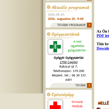
Aktuális programok
2026.08.20.
2026. augusztus 20. 9:00
TOVÁBBI PROGRAMOK
Gyógyszertárak
A mai
ügyeletes
gyógyszertár:
Gyógyír Gyógyszertár
2700 Cegléd
Rákóczi út 7.
Telefonszám: 319-200
Készenl. tel.: 06 30 333
4401
TOVÁBB
Egészségügy
Orvosok
MELLÉ
Patikák