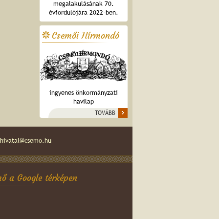
megalakulásának 70.
évfordulójára 2022-ben.
Csemői Hírmondó
ingyenes önkormányzati
havilap
TOVÁBB
hivatal@csemo.hu
ő a Google térképen