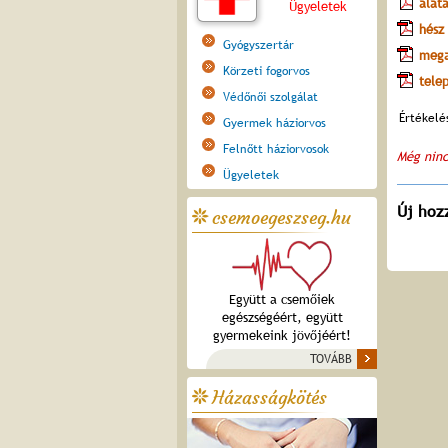
alát
Ügyeletek
hész
Gyógyszertár
mega
Körzeti fogorvos
tele
Védőnői szolgálat
Értékelé
Gyermek háziorvos
Felnőtt háziorvosok
Még ninc
Ügyeletek
Új hoz
csemoegeszseg.hu
Együtt a csemőiek
egészségéért, együtt
gyermekeink jövőjéért!
TOVÁBB
Házasságkötés