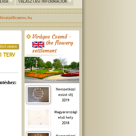
ÉRIA
VÁLASZTÁSI INFORMÁCIÓK
hivatal@csemo.hu
Virágos Csemő -
the flowery
lőző oldalra
settlement
I TERV
Nemzetközi
ezüst-díj
2019
Magyarországi
első hely
2018
Nemzetközi