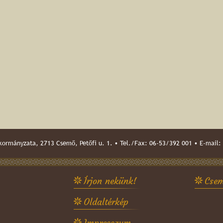
ormányzata, 2713 Csemő, Petőfi u. 1. • Tel./Fax: 06-53/392 001 • E-mail:
Írjon nekünk!
Csem
Oldaltérkép
Impresszum