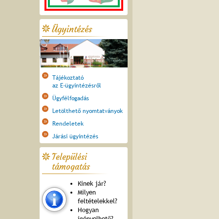
Ügyintézés
Tájékoztató
az E-ügyintézésről
Ügyfélfogadás
Letölthető nyomtatványok
Rendeletek
Járási ügyintézés
Települési
támogatás
Kinek jár?
Milyen
feltételekkel?
Hogyan
igényelhető?