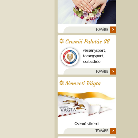
TOVÁBB
Csemői Palotás SE
versenysport,
tömegsport,
szabadidő
TOVÁBB
Nemzeti Vágta
Csemő sikerei
TOVÁBB