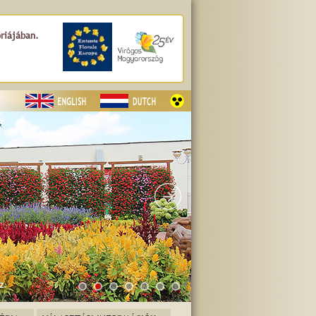
óriájában.
z.