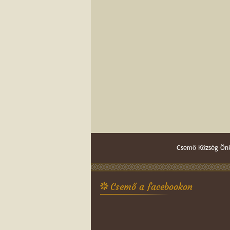
Csemő Község Önk
Csemő a facebookon