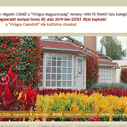
Hét vezér tér
n végzett CSEMŐ a "Virágos Magyarország" verseny 1000 fő feletti falu kateg
gszerzett európai bronz díj után 2019-ben EZÜST díjat kaptunk!
A "Virágos Csemőről" ide kattintva olvashat
a 2026. augusztus 9. vasárnap,
Emőd
napja van. - Holnap
Lörinc
napja les