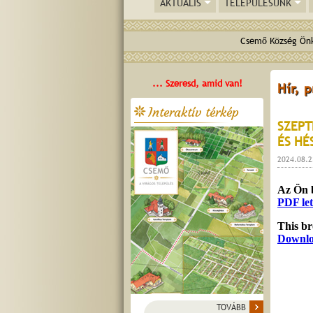
AKTUÁLIS
TELEPÜLÉSÜNK
Csemő Község Önk
... Szeresd, amid van!
Hír, 
Interaktív térkép
SZEPT
ÉS HÉ
2024.08.2
TOVÁBB