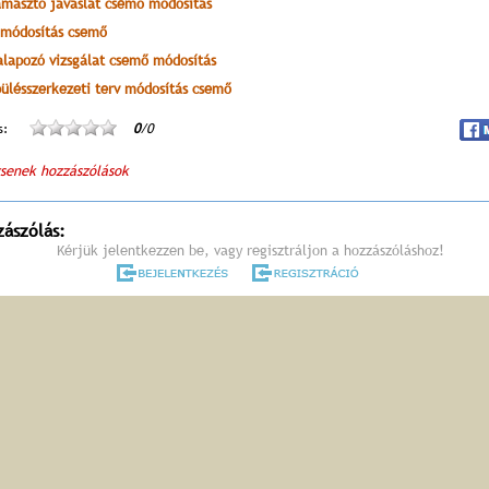
ámasztó javaslat csemő módosítás
 módosítás csemő
lapozó vizsgálat csemő módosítás
pülésszerkezeti terv módosítás csemő
s:
0
/0
senek hozzászólások
zászólás:
Kérjük jelentkezzen be, vagy regisztráljon a hozzászóláshoz!