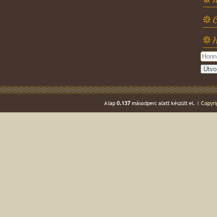
C
H
A lap
0.137
másodperc alatt készült el. |
Copyri