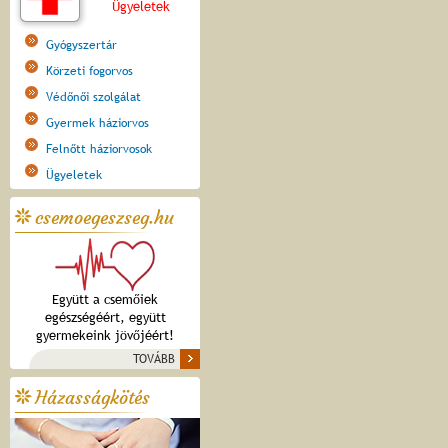
Ügyeletek
Gyógyszertár
Körzeti fogorvos
Védőnői szolgálat
Gyermek háziorvos
Felnőtt háziorvosok
Ügyeletek
csemoegeszseg.hu
Együtt a csemőiek
egészségéért, együtt
gyermekeink jövőjéért!
TOVÁBB
Házasságkötés