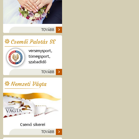
TOVÁBB
Csemői Palotás SE
versenysport,
tömegsport,
szabadidő
TOVÁBB
Nemzeti Vágta
Csemő sikerei
TOVÁBB