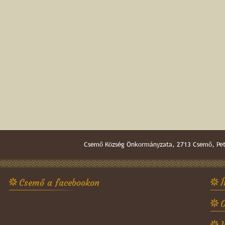
Csemő Község Önkormányzata, 2713 Csemő, Pető
Csemő a facebookon
Í
O