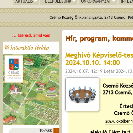
AKTUÁLIS
TELEPÜLÉSÜNK
ÖNKORMÁNYZAT
INTÉZ
Csemő Község Önkormányzata, 2713 Csemő, Pető
... Szeresd, amid van!
Hír, program, komm
Interaktív térkép
Meghivó Képviselő-test
2024.10.10. 14:00
2024.10.07. 12:19 Lejár 2024.10
Csemő Közsé
2713 Csemő, 
Értes
Csemő Ö
2024. október 1
TOVÁBB
alakuló ülést tart