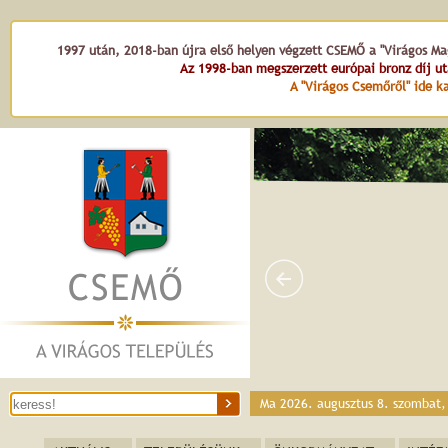
1997 után, 2018-ban újra első helyen végzett CSEMŐ a "Virágos Mag
Az 1998-ban megszerzett európai bronz díj u
A "Virágos Csemőről" ide ka
Virághara
Ma 2026. augusztus 8. szombat