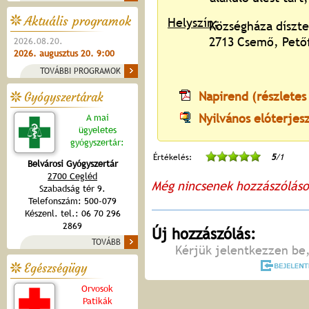
Aktuális programok
Helyszín:
Községháza díszt
2713 Csemő, Petőf
2026.08.20.
2026. augusztus 20. 9:00
TOVÁBBI PROGRAMOK
Napirend (részletes
Gyógyszertárak
Nyilvános elóterjes
A mai
ügyeletes
gyógyszertár:
Értékelés:
5
/1
Belvárosi Gyógyszertár
2700 Cegléd
Még nincsenek hozzászólás
Szabadság tér 9.
Telefonszám: 500-079
Készenl. tel.: 06 70 296
2869
Új hozzászólás:
TOVÁBB
Kérjük jelentkezzen be,
Egészségügy
Orvosok
Patikák