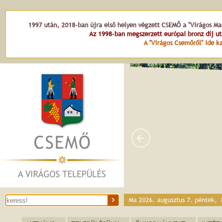
1997 után, 2018-ban újra első helyen végzett CSEMŐ a "Virágos Mag
Az 1998-ban megszerzett európai bronz díj u
A "Virágos Csemőről" ide ka
Ma 2026. augusztus 7. péntek,