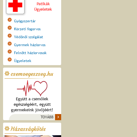
Patikák
Ügyeletek
Gyógyszertár
Körzeti fogorvos
Védőnői szolgálat
Gyermek háziorvos
Felnőtt háziorvosok
Ügyeletek
csemoegeszseg.hu
Együtt a csemőiek
egészségéért, együtt
gyermekeink jövőjéért!
TOVÁBB
Házasságkötés