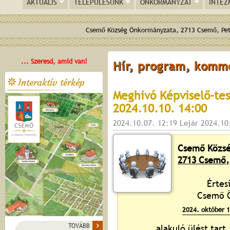
AKTUÁLIS
TELEPÜLÉSÜNK
ÖNKORMÁNYZAT
INTÉZ
Csemő Község Önkormányzata, 2713 Csemő, Pető
... Szeresd, amid van!
Hír, program, komm
Interaktív térkép
Meghivó Képviselő-test
2024.10.10. 14:00
2024.10.07. 12:19 Lejár 2024.10
Csemő Közsé
2713 Csemő, 
Értes
Csemő Ö
2024. október 1
TOVÁBB
alakuló ülést tart