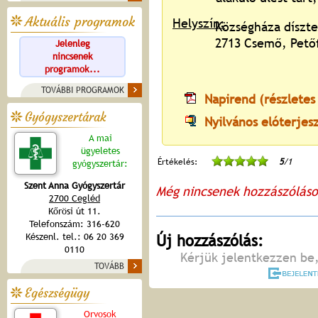
Aktuális programok
Helyszín:
Községháza díszt
2713 Csemő, Petőf
Jelenleg
nincsenek
programok...
TOVÁBBI PROGRAMOK
Napirend (részletes
Gyógyszertárak
Nyilvános elóterjes
A mai
ügyeletes
Értékelés:
5
/1
gyógyszertár:
Szent Anna Gyógyszertár
Még nincsenek hozzászólás
2700 Cegléd
Kőrösi út 11.
Telefonszám: 316-620
Készenl. tel.: 06 20 369
Új hozzászólás:
0110
Kérjük jelentkezzen be,
TOVÁBB
Egészségügy
Orvosok