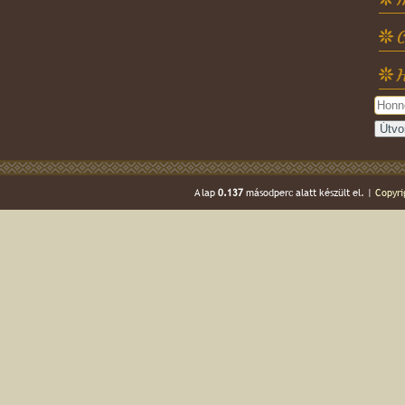
C
H
A lap
0.137
másodperc alatt készült el. |
Copyri