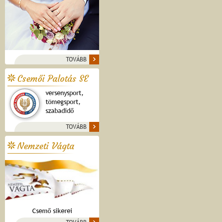
TOVÁBB
Csemői Palotás SE
versenysport,
tömegsport,
szabadidő
TOVÁBB
Nemzeti Vágta
Csemő sikerei