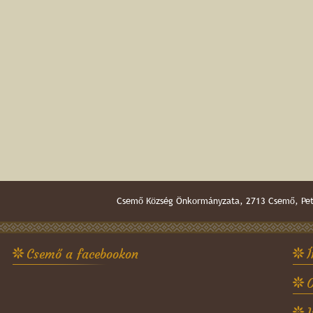
Csemő Község Önkormányzata, 2713 Csemő, Pető
Csemő a facebookon
Í
O