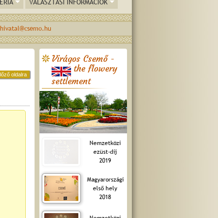
ÉRIA
VÁLASZTÁSI INFORMÁCIÓK
hivatal@csemo.hu
Virágos Csemő -
the flowery
lőző oldalra
settlement
Nemzetközi
ezüst-díj
2019
Magyarországi
első hely
2018
Nemzetközi