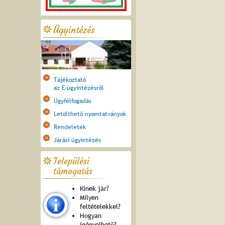
Ügyintézés
Tájékoztató
az E-ügyintézésről
Ügyfélfogadás
Letölthető nyomtatványok
Rendeletek
Járási ügyintézés
Települési
támogatás
Kinek jár?
Milyen
feltételekkel?
Hogyan
igényelhető?