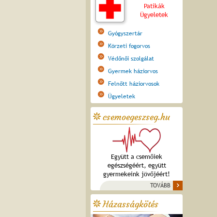
Patikák
Ügyeletek
Gyógyszertár
Körzeti fogorvos
Védőnői szolgálat
Gyermek háziorvos
Felnőtt háziorvosok
Ügyeletek
csemoegeszseg.hu
Együtt a csemőiek
egészségéért, együtt
gyermekeink jövőjéért!
TOVÁBB
Házasságkötés