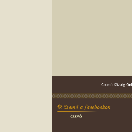
Csemő Község Önk
Csemő a facebookon
CSEMŐ