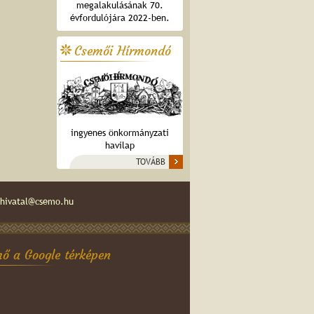
megalakulásának 70.
évfordulójára 2022-ben.
Csemői Hírmondó
ingyenes önkormányzati
havilap
TOVÁBB
hivatal@csemo.hu
ő a Google térképen