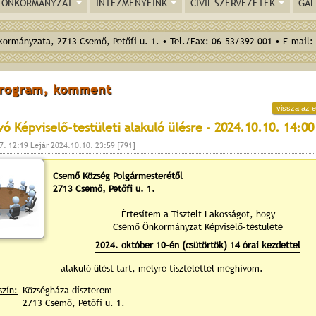
ÖNKORMÁNYZAT
INTÉZMÉNYEINK
CIVIL SZERVEZETEK
GAL
ormányzata, 2713 Csemő, Petőfi u. 1. • Tel./Fax: 06-53/392 001 • E-mail:
program, komment
vissza az e
ó Képviselő-testületi alakuló ülésre - 2024.10.10. 14:00
7. 12:19 Lejár 2024.10.10. 23:59 [791]
Csemő Község Polgármesterétől
2713 Csemő, Petőfi u. 1.
Értesítem a Tisztelt Lakosságot, hogy
Csemő Önkormányzat Képviselő-testülete
2024. október 10-én (csütörtök) 14 órai kezdettel
alakuló ülést tart, melyre tisztelettel meghívom.
szín:
Községháza díszterem
2713 Csemő, Petőfi u. 1.