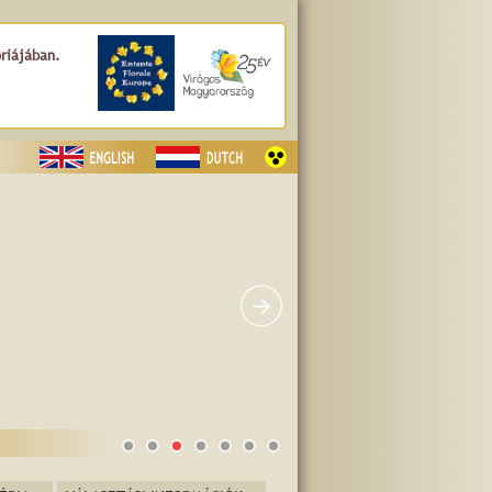
óriájában.
.