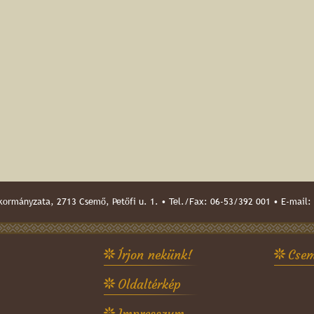
ormányzata, 2713 Csemő, Petőfi u. 1. • Tel./Fax: 06-53/392 001 • E-mail:
Írjon nekünk!
Csem
Oldaltérkép
Impresszum