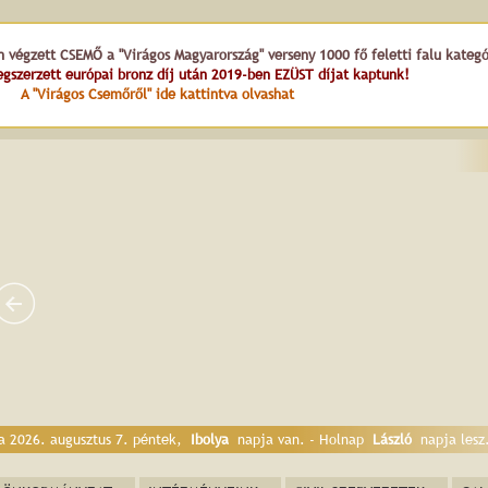
n végzett CSEMŐ a "Virágos Magyarország" verseny 1000 fő feletti falu kateg
gszerzett európai bronz díj után 2019-ben EZÜST díjat kaptunk!
A "Virágos Csemőről" ide kattintva olvashat
a 2026. augusztus 7. péntek,
Ibolya
napja van. - Holnap
László
napja lesz