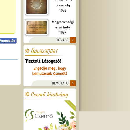
bronz-díj
1998
Magyarországi
első hely
1997
TOVÁBB
Üdvözöljük!
Tisztelt Látogató!
Engedje meg, hogy
bemutassuk Csemőt!
BEMUTATÓ
Csemő kiadvány