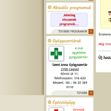
Aktuális programok
Jelenleg
nincsenek
programok...
TOVÁBBI PROGRAMOK
Értékelé
Gyógyszertárak
Még ninc
A mai
ügyeletes
gyógyszertár:
Új hoz
Szent Anna Gyógyszertár
2700 Cegléd
Kőrösi út 11.
Telefonszám: 316-620
Készenl. tel.: 06 20 369
0110
TOVÁBB
Egészségügy
Orvosok