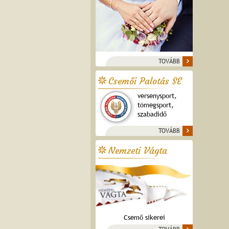
TOVÁBB
Csemői Palotás SE
versenysport,
tömegsport,
szabadidő
TOVÁBB
Nemzeti Vágta
Csemő sikerei