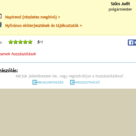
Szűcs Judit
polgármester
Napirend (részletes meghívó) »
Nyilvános elóterjesztések és tájékoztatók »
s:
5
/1
senek hozzászólások
zászólás:
Kérjük jelentkezzen be, vagy regisztráljon a hozzászóláshoz!