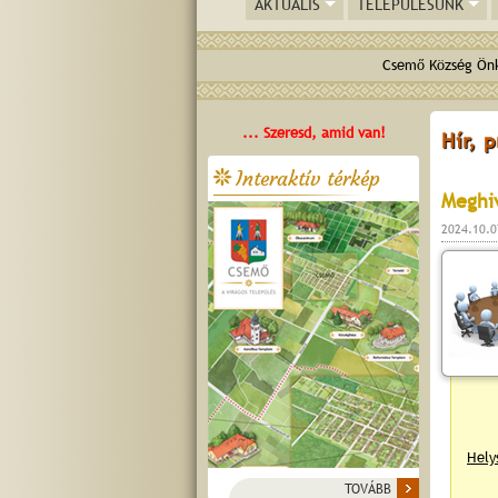
AKTUÁLIS
TELEPÜLÉSÜNK
Csemő Község Önk
... Szeresd, amid van!
Hír, 
Interaktív térkép
Meghiv
2024.10.0
Hely
TOVÁBB