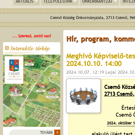
AKTUÁLIS
TELEPÜLÉSÜNK
ÖNKORMÁNYZAT
INTÉZ
Csemő Község Önkormányzata, 2713 Csemő, Pető
... Szeresd, amid van!
Hír, program, komm
Interaktív térkép
Meghivó Képviselő-test
2024.10.10. 14:00
2024.10.07. 12:19 Lejár 2024.10
Csemő Közsé
2713 Csemő, 
Értes
Csemő Ö
2024. október 1
TOVÁBB
alakuló ülést tart