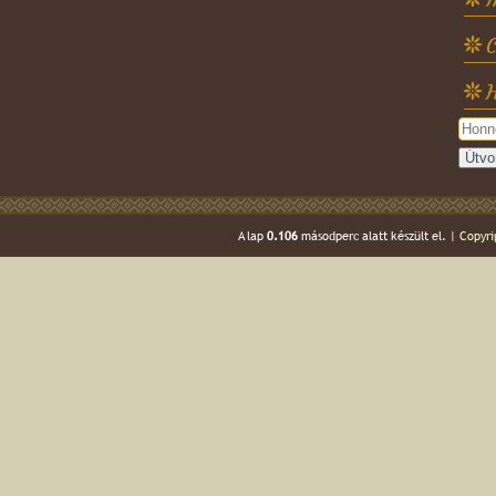
C
H
A lap
0.106
másodperc alatt készült el. |
Copyri