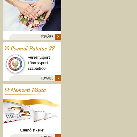
TOVÁBB
Csemői Palotás SE
versenysport,
tömegsport,
szabadidő
TOVÁBB
Nemzeti Vágta
Csemő sikerei