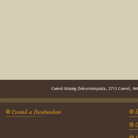
Csemő Község Önkormányzata, 2713 Csemő, Pető
Csemő a facebookon
Í
O