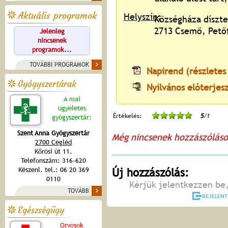
Aktuális programok
Helyszín:
Községháza díszt
2713 Csemő, Petőf
Jelenleg
nincsenek
programok...
TOVÁBBI PROGRAMOK
Napirend (részletes
Gyógyszertárak
Nyilvános elóterjes
A mai
ügyeletes
Értékelés:
5
/1
gyógyszertár:
Szent Anna Gyógyszertár
Még nincsenek hozzászólás
2700 Cegléd
Kőrösi út 11.
Telefonszám: 316-620
Készenl. tel.: 06 20 369
Új hozzászólás:
0110
Kérjük jelentkezzen be,
TOVÁBB
Egészségügy
Orvosok