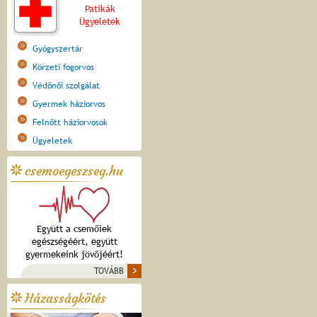
Patikák
Ügyeletek
Gyógyszertár
Körzeti fogorvos
Védőnői szolgálat
Gyermek háziorvos
Felnőtt háziorvosok
Ügyeletek
csemoegeszseg.hu
Együtt a csemőiek
egészségéért, együtt
gyermekeink jövőjéért!
TOVÁBB
Házasságkötés