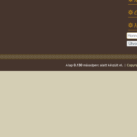
C
H
A lap
0.130
másodperc alatt készült el. |
Copyri