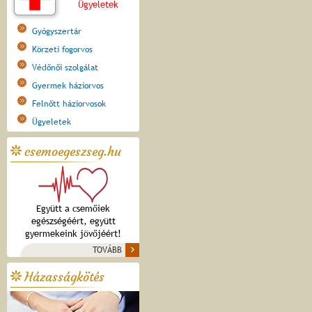
Ügyeletek
Gyógyszertár
Körzeti fogorvos
Védőnői szolgálat
Gyermek háziorvos
Felnőtt háziorvosok
Ügyeletek
csemoegeszseg.hu
Együtt a csemőiek
egészségéért, együtt
gyermekeink jövőjéért!
TOVÁBB
Házasságkötés