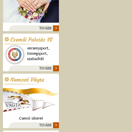
TOVÁBB
Csemői Palotás SE
versenysport,
tömegsport,
szabadidő
TOVÁBB
Nemzeti Vágta
Csemő sikerei
TOVÁBB