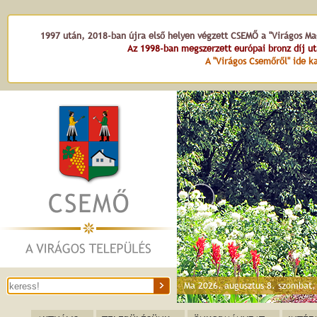
1997 után, 2018-ban újra első helyen végzett CSEMŐ a "Virágos Mag
Az 1998-ban megszerzett európai bronz díj u
A "Virágos Csemőről" ide ka
Dózsa György t
Ma 2026. augusztus 8. szombat