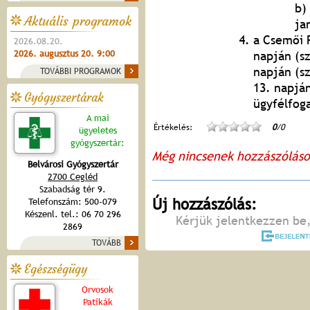
b)
Aktuális programok
ja
a Csemői 
2026.08.20.
2026. augusztus 20. 9:00
napján (s
napján (s
TOVÁBBI PROGRAMOK
13. napjá
Gyógyszertárak
ügyfélfog
A mai
Értékelés:
0
/0
ügyeletes
gyógyszertár:
Még nincsenek hozzászólás
Belvárosi Gyógyszertár
2700 Cegléd
Szabadság tér 9.
Új hozzászólás:
Telefonszám: 500-079
Készenl. tel.: 06 70 296
Kérjük jelentkezzen be,
2869
TOVÁBB
Egészségügy
Orvosok
Patikák