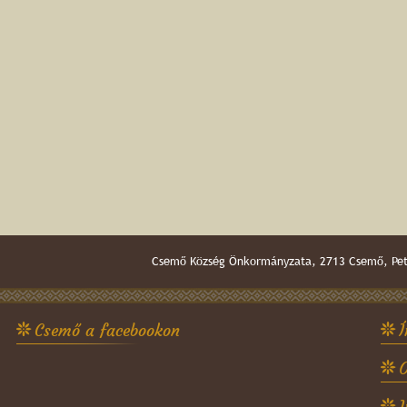
Csemő Község Önkormányzata, 2713 Csemő, Pető
Csemő a facebookon
Í
O