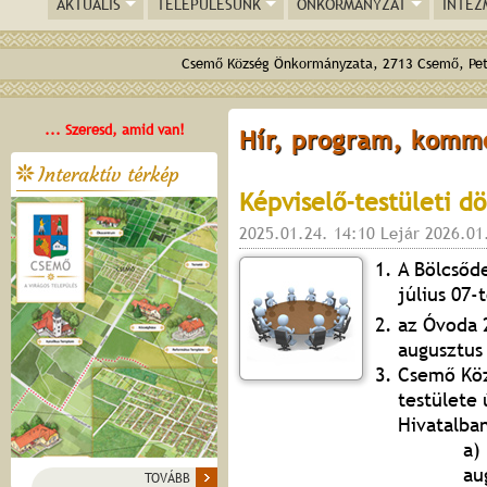
AKTUÁLIS
TELEPÜLÉSÜNK
ÖNKORMÁNYZAT
INTÉZ
Csemő Község Önkormányzata, 2713 Csemő, Pető
... Szeresd, amid van!
Hír, program, komm
Interaktív térkép
Képviselő-testületi d
2025.01.24. 14:10 Lejár 2026.01
A Bölcsőde
július 07-
az Óvoda 2
augusztus
Csemő Köz
testülete
Hivatalba
a)
au
TOVÁBB