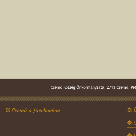
Csemő Község Önkormányzata, 2713 Csemő, Pető
Csemő a facebookon
Í
O