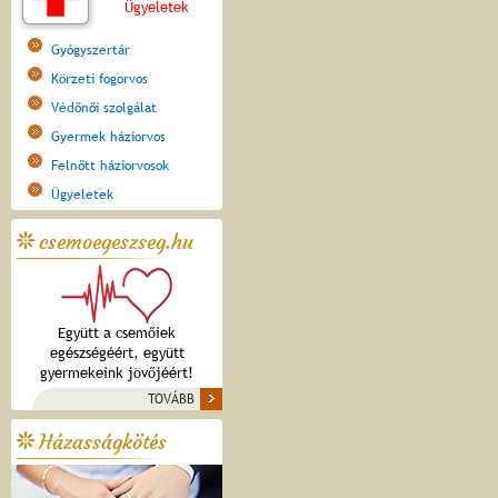
Ügyeletek
Gyógyszertár
Körzeti fogorvos
Védőnői szolgálat
Gyermek háziorvos
Felnőtt háziorvosok
Ügyeletek
csemoegeszseg.hu
Együtt a csemőiek
egészségéért, együtt
gyermekeink jövőjéért!
TOVÁBB
Házasságkötés