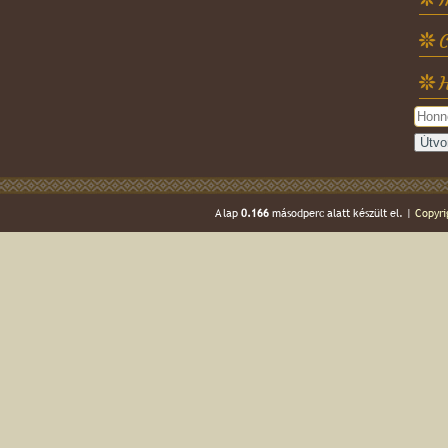
C
H
A lap
0.166
másodperc alatt készült el. |
Copyri