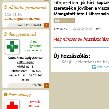
kifejezetten
jó hírt kapta
Aktuális programok
szeretnék a jövőben a viss
támogatott hitelt kihasználn
2026.08.20.
2026. augusztus 20. 9:00
bővebben »
TOVÁBBI PROGRAMOK
Értékelés:
0
/0
Gyógyszertárak
Még nincsenek hozzászólás
A mai
ügyeletes
gyógyszertár:
Új hozzászólás:
Szent Anna Gyógyszertár
Kérjük jelentkezzen be,
2700 Cegléd
Kőrösi út 11.
Telefonszám: 316-620
Készenl. tel.: 06 20 369
0110
TOVÁBB
Egészségügy
Orvosok
Patikák