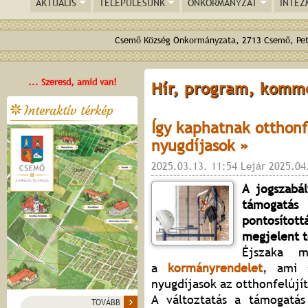
AKTUÁLIS
TELEPÜLÉSÜNK
ÖNKORMÁNYZAT
INTÉZ
Csemő Község Önkormányzata, 2713 Csemő, Pető
... Szeresd, amid van!
Hír, program, komm
Interaktív térkép
Így kaphatnak otthonf
nyugdíjasok »
2025.03.13. 11:54 Lejár 2025.04
A jogszabál
támogatá
pontosítot
megjelent t
Éjszaka 
a
kormányrendelet
, ami 
nyugdíjasok az otthonfelújít
A változtatás a támogatás
TOVÁBB