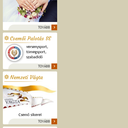
TOVÁBB
Csemői Palotás SE
versenysport,
tömegsport,
szabadidő
TOVÁBB
Nemzeti Vágta
Csemő sikerei
TOVÁBB