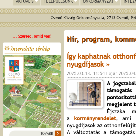
AKTUÁLIS
TELEPÜLÉSÜNK
ÖNKORMÁNYZAT
INTÉZ
Csemő Község Önkormányzata, 2713 Csemő, Pető
... Szeresd, amid van!
Hír, program, komm
Interaktív térkép
Így kaphatnak otthonf
nyugdíjasok »
2025.03.13. 11:54 Lejár 2025.04
A jogszabál
támogatá
pontosítot
megjelent t
Éjszaka 
a
kormányrendelet
, ami 
nyugdíjasok az otthonfelújít
A változtatás a támogatás
TOVÁBB