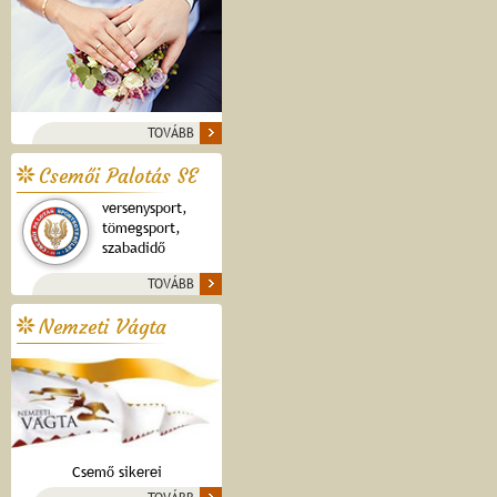
TOVÁBB
Csemői Palotás SE
versenysport,
tömegsport,
szabadidő
TOVÁBB
Nemzeti Vágta
Csemő sikerei