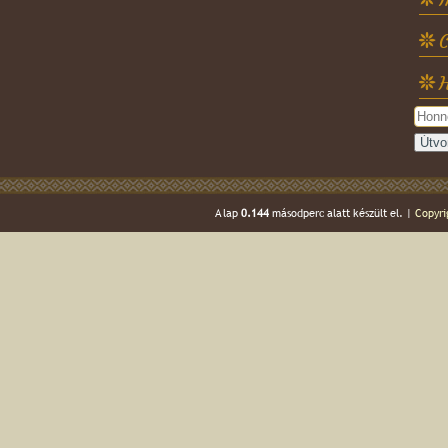
C
H
A lap
0.144
másodperc alatt készült el. |
Copyri