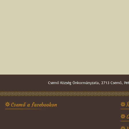
Csemő Község Önkormányzata, 2713 Csemő, Pető
Csemő a facebookon
Í
O