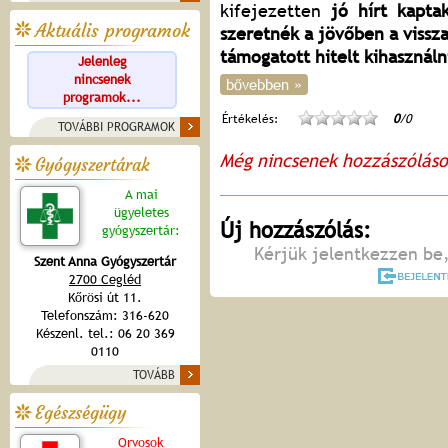
kifejezetten
jó hírt kapta
Aktuális programok
szeretnék a jövőben a viss
támogatott hitelt kihasználn
Jelenleg
nincsenek
bővebben »
programok...
Értékelés:
0
/0
TOVÁBBI PROGRAMOK
Még nincsenek hozzászólás
Gyógyszertárak
A mai
ügyeletes
Új hozzászólás:
gyógyszertár:
Kérjük jelentkezzen be,
Szent Anna Gyógyszertár
2700 Cegléd
Kőrösi út 11.
Telefonszám: 316-620
Készenl. tel.: 06 20 369
0110
TOVÁBB
Egészségügy
Orvosok