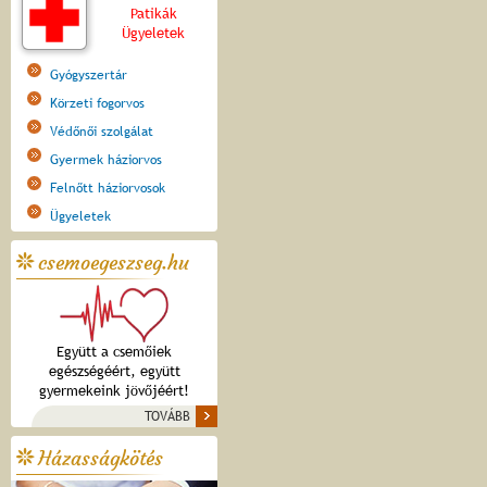
Patikák
Ügyeletek
Gyógyszertár
Körzeti fogorvos
Védőnői szolgálat
Gyermek háziorvos
Felnőtt háziorvosok
Ügyeletek
csemoegeszseg.hu
Együtt a csemőiek
egészségéért, együtt
gyermekeink jövőjéért!
TOVÁBB
Házasságkötés