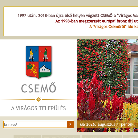
1997 után, 2018-ban újra első helyen végzett CSEMŐ a "Virágos Mag
Az 1998-ban megszerzett európai bronz díj u
A "Virágos Csemőről" ide ka
Hét vezér
Ma 2026. augusztus 7. péntek,