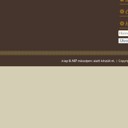
C
H
A lap
0.107
másodperc alatt készült el. |
Copyri