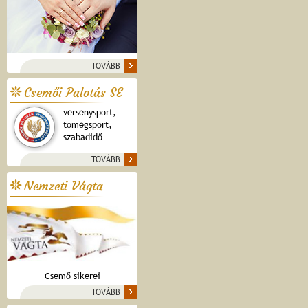
TOVÁBB
Csemői Palotás SE
versenysport,
tömegsport,
szabadidő
TOVÁBB
Nemzeti Vágta
Csemő sikerei
TOVÁBB