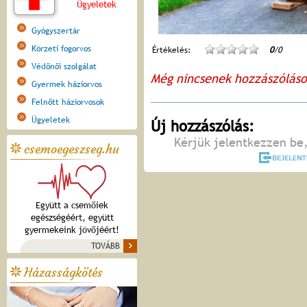
Ügyeletek
Gyógyszertár
Körzeti fogorvos
Értékelés:
0
/0
Védőnői szolgálat
Még nincsenek hozzászólás
Gyermek háziorvos
Felnőtt háziorvosok
Ügyeletek
Új hozzászólás:
Kérjük jelentkezzen be,
csemoegeszseg.hu
Együtt a csemőiek
egészségéért, együtt
gyermekeink jövőjéért!
TOVÁBB
Házasságkötés