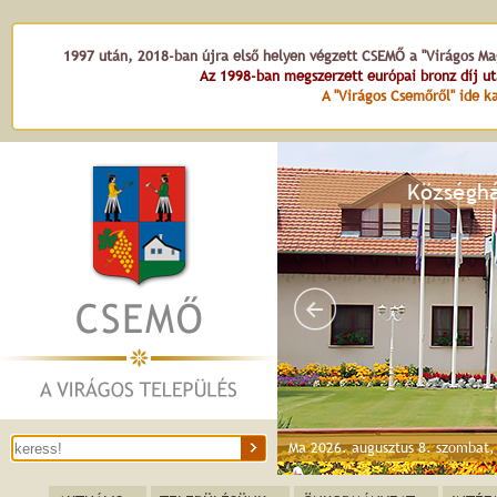
1997 után, 2018-ban újra első helyen végzett CSEMŐ a "Virágos Mag
Az 1998-ban megszerzett európai bronz díj u
A "Virágos Csemőről" ide ka
Községh
Ma 2026. augusztus 8. szombat