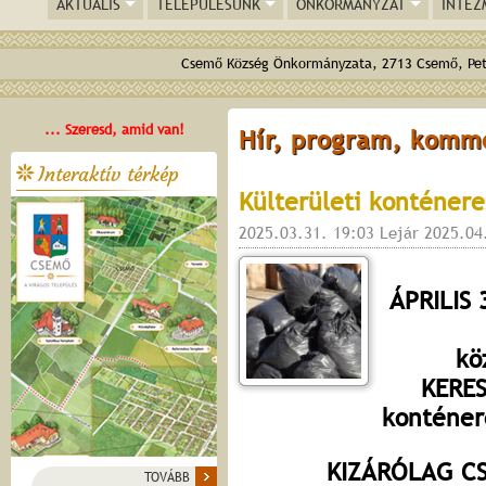
AKTUÁLIS
TELEPÜLÉSÜNK
ÖNKORMÁNYZAT
INTÉZ
Csemő Község Önkormányzata, 2713 Csemő, Pető
... Szeresd, amid van!
Hír, program, komm
Interaktív térkép
Külterületi konténere
2025.03.31. 19:03 Lejár 2025.04
ÁPRILIS
kö
KERES
konténer
KIZÁRÓLAG C
TOVÁBB