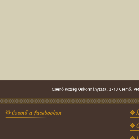
Csemő Község Önkormányzata, 2713 Csemő, Pető
Csemő a facebookon
Í
O