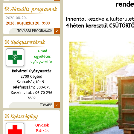
rende
Aktuális programok
2026.08.20.
Innentől kezdve a külterület
2026. augusztus 20. 9:00
4 héten keresztül CSÜTÖR
TOVÁBBI PROGRAMOK
Gyógyszertárak
A mai
ügyeletes
gyógyszertár:
Belvárosi Gyógyszertár
2700 Cegléd
Szabadság tér 9.
Telefonszám: 500-079
Készenl. tel.: 06 70 296
2869
TOVÁBB
Egészségügy
Orvosok
Patikák