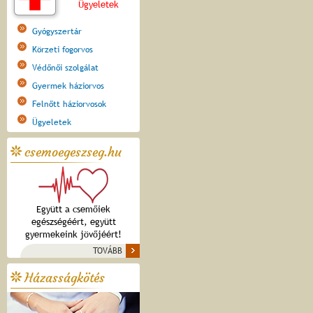
Ügyeletek
Gyógyszertár
Körzeti fogorvos
Védőnői szolgálat
Gyermek háziorvos
Felnőtt háziorvosok
Ügyeletek
csemoegeszseg.hu
Együtt a csemőiek
egészségéért, együtt
gyermekeink jövőjéért!
TOVÁBB
Házasságkötés