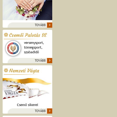
TOVÁBB
Csemői Palotás SE
versenysport,
tömegsport,
szabadidő
TOVÁBB
Nemzeti Vágta
Csemő sikerei
TOVÁBB