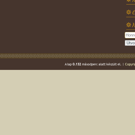
C
H
A lap
0.132
másodperc alatt készült el. |
Copyri