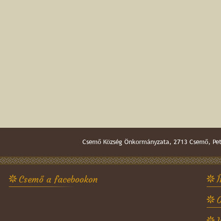
Csemő Község Önkormányzata, 2713 Csemő, Pető
Csemő a facebookon
Í
O