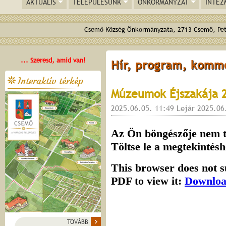
AKTUÁLIS
TELEPÜLÉSÜNK
ÖNKORMÁNYZAT
INTÉZ
Csemő Község Önkormányzata, 2713 Csemő, Pető
... Szeresd, amid van!
Hír, program, komm
Interaktív térkép
Múzeumok Éjszakája 2
2025.06.05. 11:49 Lejár 2025.06
TOVÁBB