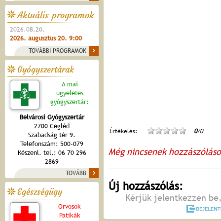
Aktuális programok
2026.08.20.
2026. augusztus 20. 9:00
TOVÁBBI PROGRAMOK
Gyógyszertárak
A mai
ügyeletes
gyógyszertár:
Belvárosi Gyógyszertár
2700 Cegléd
Értékelés:
0
/0
Szabadság tér 9.
Telefonszám: 500-079
Még nincsenek hozzászólás
Készenl. tel.: 06 70 296
2869
TOVÁBB
Új hozzászólás:
Egészségügy
Kérjük jelentkezzen be,
Orvosok
Patikák