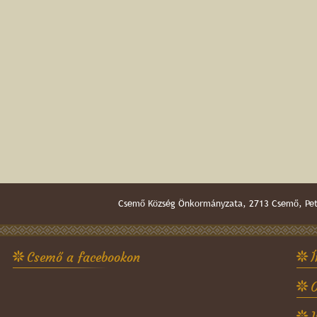
Csemő Község Önkormányzata, 2713 Csemő, Pető
Csemő a facebookon
Í
O