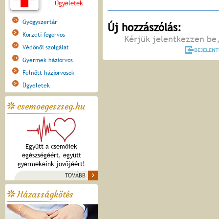
Ügyeletek
Gyógyszertár
Új hozzászólás:
Körzeti fogorvos
Kérjük jelentkezzen be,
Védőnői szolgálat
Gyermek háziorvos
Felnőtt háziorvosok
Ügyeletek
csemoegeszseg.hu
Együtt a csemőiek
egészségéért, együtt
gyermekeink jövőjéért!
TOVÁBB
Házasságkötés