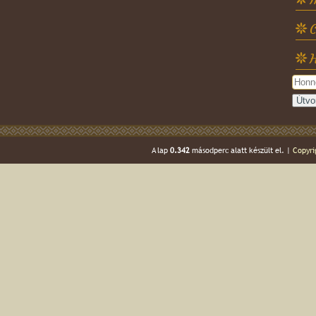
C
H
A lap
0.342
másodperc alatt készült el. |
Copyri