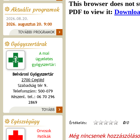
Aktuális programok
2026.08.20.
2026. augusztus 20. 9:00
TOVÁBBI PROGRAMOK
Gyógyszertárak
A mai
ügyeletes
gyógyszertár:
Belvárosi Gyógyszertár
2700 Cegléd
Szabadság tér 9.
Telefonszám: 500-079
Készenl. tel.: 06 70 296
2869
TOVÁBB
Egészségügy
Értékelés:
0
/0
Orvosok
Még nincsenek hozzászólás
Patikák