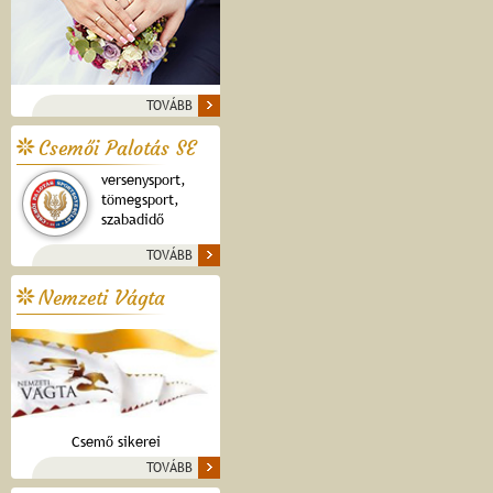
TOVÁBB
Csemői Palotás SE
versenysport,
tömegsport,
szabadidő
TOVÁBB
Nemzeti Vágta
Csemő sikerei
TOVÁBB