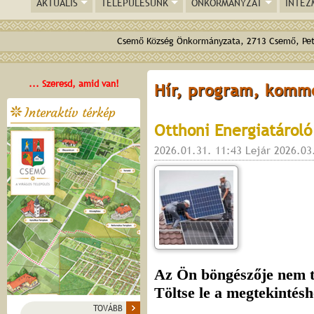
AKTUÁLIS
TELEPÜLÉSÜNK
ÖNKORMÁNYZAT
INTÉZ
Csemő Község Önkormányzata, 2713 Csemő, Pető
... Szeresd, amid van!
Hír, program, komm
Interaktív térkép
Otthoni Energiatárol
2026.01.31. 11:43 Lejár 2026.03
TOVÁBB