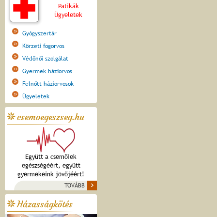
Patikák
Ügyeletek
Gyógyszertár
Körzeti fogorvos
Védőnői szolgálat
Gyermek háziorvos
Felnőtt háziorvosok
Ügyeletek
csemoegeszseg.hu
Együtt a csemőiek
egészségéért, együtt
gyermekeink jövőjéért!
TOVÁBB
Házasságkötés