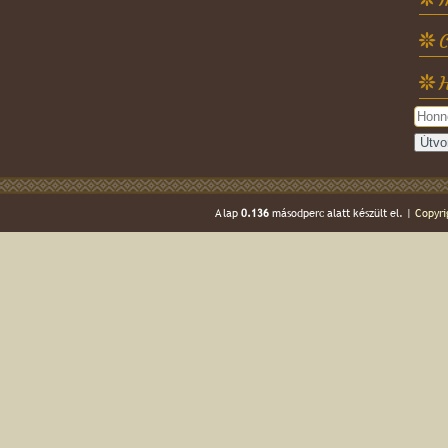
C
H
A lap
0.136
másodperc alatt készült el. |
Copyri