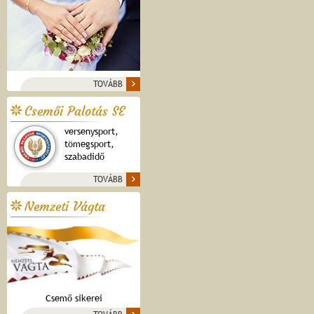
TOVÁBB
Csemői Palotás SE
versenysport,
tömegsport,
szabadidő
TOVÁBB
Nemzeti Vágta
Csemő sikerei