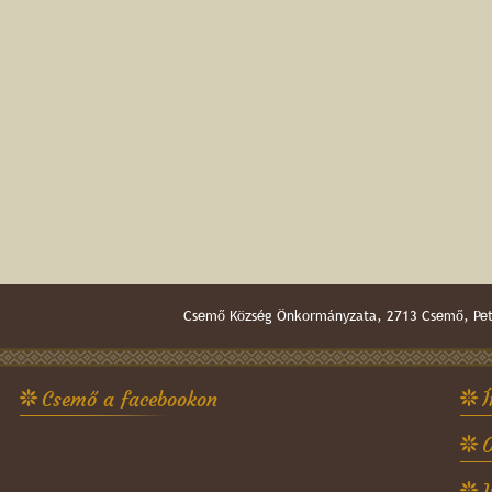
Csemő Község Önkormányzata, 2713 Csemő, Pető
Csemő a facebookon
Í
O