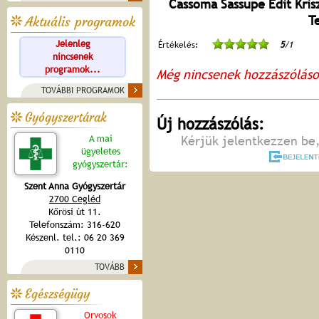
Cassoma Sassupe Edit Krisz
T
Aktuális programok
Jelenleg
Értékelés:
5
/1
nincsenek
programok...
Még nincsenek hozzászólás
TOVÁBBI PROGRAMOK
Gyógyszertárak
Új hozzászólás:
A mai
Kérjük jelentkezzen be,
ügyeletes
gyógyszertár:
Szent Anna Gyógyszertár
2700 Cegléd
Kőrösi út 11.
Telefonszám: 316-620
Készenl. tel.: 06 20 369
0110
TOVÁBB
Egészségügy
Orvosok