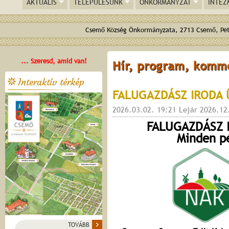
AKTUÁLIS
TELEPÜLÉSÜNK
ÖNKORMÁNYZAT
INTÉZ
Csemő Község Önkormányzata, 2713 Csemő, Pető
... Szeresd, amid van!
Hír, program, komm
Interaktív térkép
FALUGAZDÁSZ IRODA
2026.03.02. 19:21 Lejár 2026.12
FALUGAZDÁSZ 
Minden p
TOVÁBB