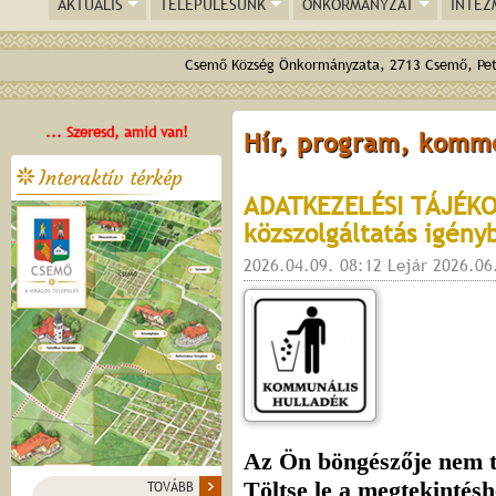
AKTUÁLIS
TELEPÜLÉSÜNK
ÖNKORMÁNYZAT
INTÉZ
Csemő Község Önkormányzata, 2713 Csemő, Pető
... Szeresd, amid van!
Hír, program, komm
Interaktív térkép
ADATKEZELÉSI TÁJÉKO
közszolgáltatás igén
2026.04.09. 08:12 Lejár 2026.06
TOVÁBB