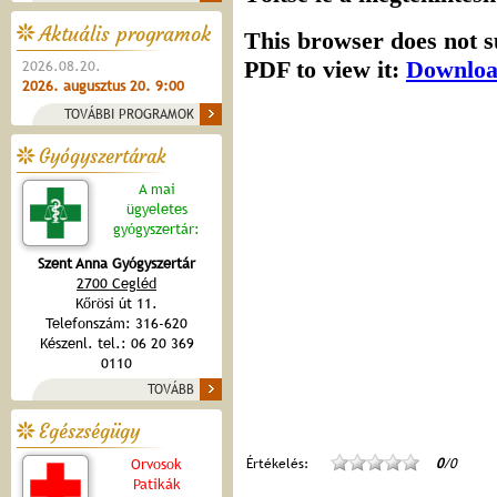
Aktuális programok
2026.08.20.
2026. augusztus 20. 9:00
TOVÁBBI PROGRAMOK
Gyógyszertárak
A mai
ügyeletes
gyógyszertár:
Szent Anna Gyógyszertár
2700 Cegléd
Kőrösi út 11.
Telefonszám: 316-620
Készenl. tel.: 06 20 369
0110
TOVÁBB
Egészségügy
Értékelés:
0
/0
Orvosok
Patikák