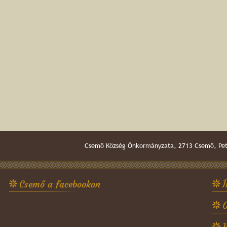
Csemő Község Önkormányzata, 2713 Csemő, Pető
Csemő a facebookon
Í
O