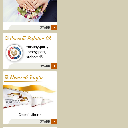
TOVÁBB
Csemői Palotás SE
versenysport,
tömegsport,
szabadidő
TOVÁBB
Nemzeti Vágta
Csemő sikerei
TOVÁBB