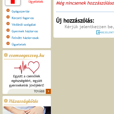
Ügyeletek
Még nincsenek hozzászólás
Gyógyszertár
Körzeti fogorvos
Új hozzászólás:
Védőnői szolgálat
Kérjük jelentkezzen be,
Gyermek háziorvos
Felnőtt háziorvosok
Ügyeletek
csemoegeszseg.hu
Együtt a csemőiek
egészségéért, együtt
gyermekeink jövőjéért!
TOVÁBB
Házasságkötés