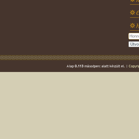
C
H
A lap
0.113
másodperc alatt készült el. |
Copyri