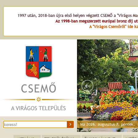
1997 után, 2018-ban újra első helyen végzett CSEMŐ a "Virágos Mag
Az 1998-ban megszerzett európai bronz díj u
A "Virágos Csemőről" ide ka
Ma 2026. augusztus 7. péntek,