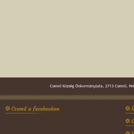
Csemő Község Önkormányzata, 2713 Csemő, Pető
Csemő a facebookon
Í
O