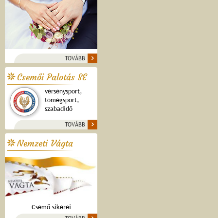
TOVÁBB
Csemői Palotás SE
versenysport,
tömegsport,
szabadidő
TOVÁBB
Nemzeti Vágta
Csemő sikerei