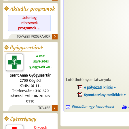
Aktuális programok
Jelenleg
nincsenek
programok...
TOVÁBBI PROGRAMOK
Gyógyszertárak
A mai
ügyeletes
gyógyszertár:
Szent Anna Gyógyszertár
Letölthető nyomtatványok:
2700 Cegléd
Kőrösi út 11.
A pályázati kiírás »
Telefonszám: 316-620
Nyomtatvány melléklet »
Készenl. tel.: 06 20 369
0110
Elküldöm egy ismerősnek
TOVÁBB
Egészségügy
Orvosok