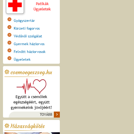
Patikák
Ügyeletek
Gyógyszertár
Körzeti fogorvos
Védőnői szolgálat
Gyermek háziorvos
Felnőtt háziorvosok
Ügyeletek
csemoegeszseg.hu
Együtt a csemőiek
egészségéért, együtt
gyermekeink jövőjéért!
TOVÁBB
Házasságkötés