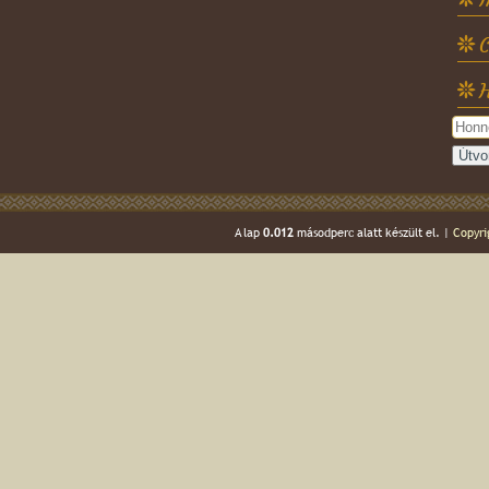
C
H
A lap
0.012
másodperc alatt készült el. |
Copyri