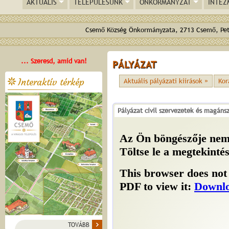
AKTUÁLIS
TELEPÜLÉSÜNK
ÖNKORMÁNYZAT
INTÉZ
Csemő Község Önkormányzata, 2713 Csemő, Pető
... Szeresd, amid van!
PÁLYÁZAT
Interaktív térkép
Aktuális pályázati kiírások »
Kor
Pályázat civil szervezetek és magáns
TOVÁBB