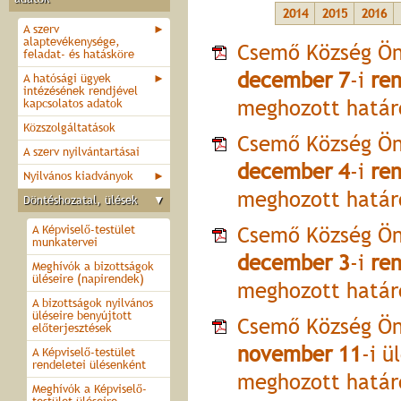
2014
2015
2016
A szerv
►
alaptevékenysége,
Csemő Község Ön
feladat- és hatásköre
december 7
-i
ren
A hatósági ügyek
►
intézésének rendjével
meghozott határ
kapcsolatos adatok
Közszolgáltatások
Csemő Község Ön
A szerv nyilvántartásai
december 4
-i
ren
Nyilvános kiadványok
►
meghozott határ
Döntéshozatal, ülések
▼
Csemő Község Ön
A Képviselő-testület
munkatervei
december 3
-i
ren
Meghívók a bizottságok
üléseire (napirendek)
meghozott határ
A bizottságok nyilvános
üléseire benyújtott
Csemő Község Ön
előterjesztések
november 11
-i ü
A Képviselő-testület
rendeletei ülésenként
meghozott határ
Meghívók a Képviselő-