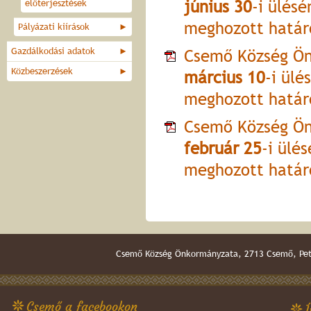
június 30
-i ülésé
előterjesztések
meghozott határ
Pályázati kiírások
►
Gazdálkodási adatok
►
Csemő Község Ön
Közbeszerzések
►
március 10
-i ülé
meghozott határ
Csemő Község Ön
február 25
-i ülé
meghozott határ
Csemő Község Önkormányzata, 2713 Csemő, Pető
Csemő a facebookon
Í