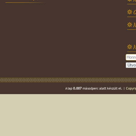
O
H
A lap
0.007
másodperc alatt készült el. |
Copyri