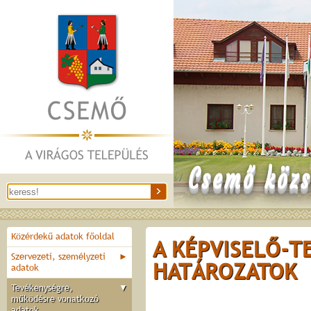
Csemő közs
Közérdekű adatok főoldal
A KÉPVISELŐ-T
Szervezeti, személyzeti
►
HATÁROZATOK
adatok
Tevékenységre,
▼
működésre vonatkozó
adatok