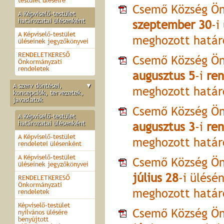
testület üléseire
Csemő Község Ön
A Képviselő-testület
határozatai ülésenként
szeptember 30
-i
A Képviselő-testület
meghozott határ
üléseinek jegyzőkönyvei
RENDELETKERESŐ
Csemő Község Ön
Önkormányzati
rendeletek
augusztus 5
-i
ren
A szerv döntései,
▼
meghozott határ
koncepciók, tervezetek,
javaslatok
Csemő Község Ön
A Képviselő-testület
határozatai ülésenként
augusztus 3
-i
ren
A Képviselő-testület
meghozott határ
rendeletei ülésenként
A Képviselő-testület
Csemő Község Ön
üléseinek jegyzőkönyvei
július 28
-i ülésé
RENDELETKERESŐ
Önkormányzati
meghozott határ
rendeletek
Képviselő-testület
Csemő Község Ön
nyilvános ülésére
benyújtott