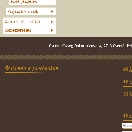
előterjesztések
Pályázati kiírások
►
Gazdálkodási adatok
►
Közbeszerzések
►
Csemő Község Önkormányzata, 2713 Csemő, Pető
Csemő a facebookon
Í
O
H