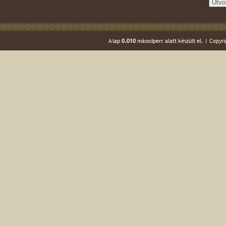
A lap
0.010
másodperc alatt készült el. |
Copyri