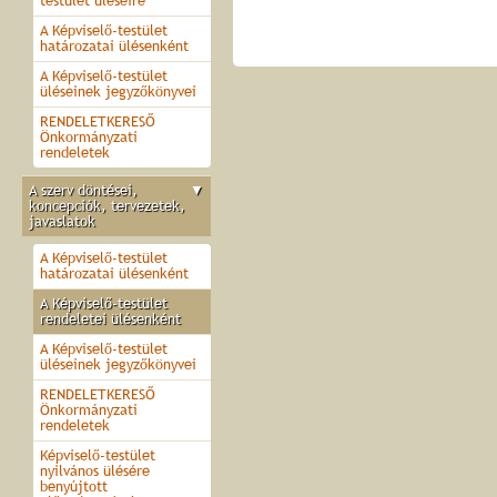
testület üléseire
A Képviselő-testület
határozatai ülésenként
A Képviselő-testület
üléseinek jegyzőkönyvei
RENDELETKERESŐ
Önkormányzati
rendeletek
A szerv döntései,
▼
koncepciók, tervezetek,
javaslatok
A Képviselő-testület
határozatai ülésenként
A Képviselő-testület
rendeletei ülésenként
A Képviselő-testület
üléseinek jegyzőkönyvei
RENDELETKERESŐ
Önkormányzati
rendeletek
Képviselő-testület
nyilvános ülésére
benyújtott