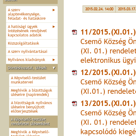
2015.02.24. 14:00
2015.03.17
A szerv
►
alaptevékenysége,
feladat- és hatásköre
A hatósági ügyek
►
11/2015.(XI.01.)
intézésének rendjével
kapcsolatos adatok
Csemő Község Ön
Közszolgáltatások
(XI. 01.) rendele
A szerv nyilvántartásai
elektronikus ügy
Nyilvános kiadványok
►
Döntéshozatal, ülések
▼
12/2015.(XI.01.)
A Képviselő-testület
Csemő Község Ön
munkatervei
(XI.01.) rendelet
Meghívók a bizottságok
üléseire (napirendek)
13/2015.(XI.01.)
A bizottságok nyilvános
üléseire benyújtott
Csemő Község Ön
előterjesztések
A Képviselő-testület
(XI. 01.) rendele
rendeletei ülésenként
kapcsolódó kiegé
Meghívók a Képviselő-