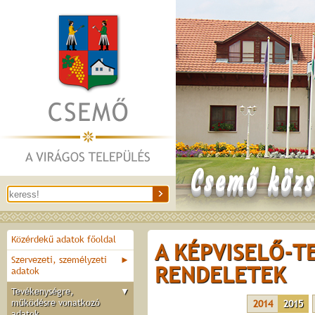
Csemő közs
Közérdekű adatok főoldal
A KÉPVISELŐ-T
Szervezeti, személyzeti
►
RENDELETEK
adatok
Tevékenységre,
▼
működésre vonatkozó
2014
2015
adatok