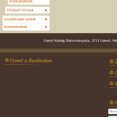
előterjesztések
Pályázati kiírások
►
Gazdálkodási adatok
►
Közbeszerzések
►
Csemő Község Önkormányzata, 2713 Csemő, Pető
Csemő a facebookon
Í
O
H