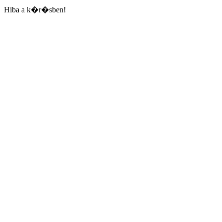
Hiba a k�r�sben!