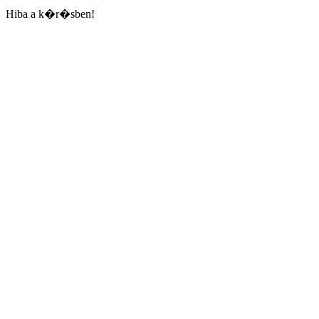
Hiba a k�r�sben!