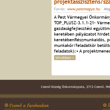
projektasszisztens/sz
Forrás:
www.pestmegye.hu
-
Meg
A Pest Vármegyei Önkormány
TOP_PLUSZ-3.1.1-21– Vármeg
gazdaságfejlesztési együtt
keretében pályázatot hirde
keretébenRészmunkaidős, pr
munkakör/feladatkör betölté
feladatok):• A projektmened
bővebben »
Csemő Község Önkormányzata, 2713 Csemő, Pető
Csemő a facebookon
Í