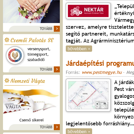
„Települ
értéknyi
Vármegy
szervez, amelyre tisztelett
TOVÁBB
segítő partnereit, munkatárs
Csemői Palotás SE
tagját. Az Agrárminisztéri
bővebben »
versenysport,
tömegsport,
szabadidő
Járdaépítési program
TOVÁBB
Forrás:
www.pestmegye.hu
-
Meg
Nemzeti Vágta
A járdák
Pest vá
gyalogo
közszolg
települé
környez
Csemő sikerei
legjelentősebb forráshiány
…
TOVÁBB
bővebben »