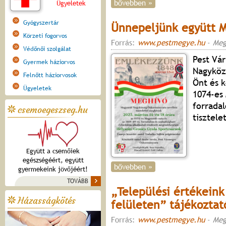
bővebben »
Ügyeletek
Gyógyszertár
Ünnepeljünk együtt M
Körzeti fogorvos
Forrás:
www.pestmegye.hu
-
Meg
Védőnői szolgálat
Pest Vá
Gyermek háziorvos
Nagyköz
Felnőtt háziorvosok
Önt és k
Ügyeletek
1074-es 
forrada
csemoegeszseg.hu
tisztel
Együtt a csemőiek
egészségéért, együtt
bővebben »
gyermekeink jövőjéért!
TOVÁBB
„Települési értékeink
Házasságkötés
felületen” tájékozta
Forrás:
www.pestmegye.hu
-
Meg