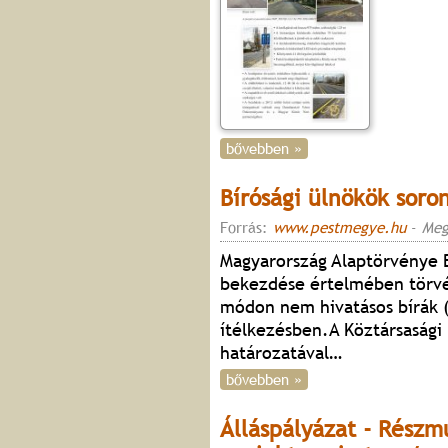
bővebben »
Bírósági ülnökök soron
Forrás:
www.pestmegye.hu
-
Meg
Magyarország Alaptörvénye B
bekezdése értelmében törvé
módon nem hivatásos bírák (
ítélkezésben.A Köztársasági 
határozatával
…
bővebben »
Álláspályázat - Részm