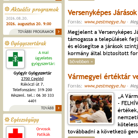
Aktuális programok
Versenyképes Járások
2026.08.20.
Forrás:
www.pestmegye.hu
-
Meg
2026. augusztus 20. 9:00
Megjelent a Versenyképes Já
TOVÁBBI PROGRAMOK
támogassa a települések fe
Gyógyszertárak
és elősegítse a járások szin
kormány által biztosított fo
A mai
ügyeletes
bővebben »
gyógyszertár:
Gyógyír Gyógyszertár
Vármegyei értéktár ve
2700 Cegléd
Rákóczi út 7.
Forrás:
www.pestmegye.hu
-
Meg
Telefonszám: 319-200
„A Várm
Készenl. tel.: 06 30 333
4401
- FELHÍ
TOVÁBB
értékek
nemzeti
Egészségügy
köteles
Orvosok
továbbadni a következő gen
Patikák