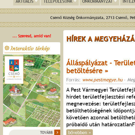
AKTUÁLIS
TELEPÜLÉSÜNK
ÖNKORMÁNYZAT
INTÉZ
Csemő Község Önkormányzata, 2713 Csemő, Pető
... Szeresd, amid van!
HÍREK A MEGYEHÁZ
Interaktív térkép
Álláspályázat - Terül
betöltésére »
Forrás:
www.pestmegye.hu
-
Meg
A Pest Vármegyei Területfejl
hirdet területfejlesztési r
megnevezése: területfejles
betölthetőségének időpontja
követően azonnal betölthet
próbaidő után határozatlanF
bővebben »
TOVÁBB