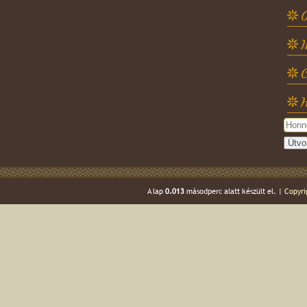
O
C
H
A lap
0.013
másodperc alatt készült el. |
Copyri