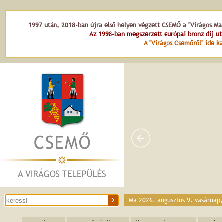
1997 után, 2018-ban újra első helyen végzett CSEMŐ a "Virágos Mag
Az 1998-ban megszerzett európai bronz díj u
A "Virágos Csemőről" ide ka
Ma 2026. augusztus 9. vasárnap