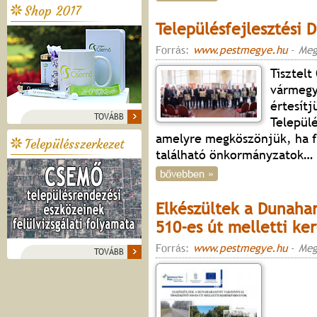
Shop 2017
Településfejlesztési D
Forrás:
www.pestmegye.hu
-
Meg
Tisztelt
vármegy
értesít
TOVÁBB
Települé
amelyre megköszönjük, ha fe
Településszerkezet
található önkormányzatok
…
bővebben »
Elkészültek a Dunahar
510-es út melletti ke
Forrás:
www.pestmegye.hu
-
Meg
TOVÁBB