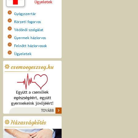
Ügyeletek
Gyógyszertár
Körzeti fogorvos
Védőnői szolgálat
Gyermek háziorvos
Felnőtt háziorvosok
Ügyeletek
csemoegeszseg.hu
Együtt a csemőiek
egészségéért, együtt
gyermekeink jövőjéért!
TOVÁBB
Házasságkötés