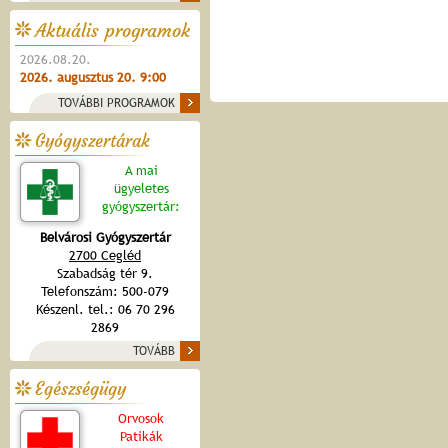
Aktuális programok
2026.08.20.
2026. augusztus 20. 9:00
TOVÁBBI PROGRAMOK
Gyógyszertárak
A mai
ügyeletes
gyógyszertár:
Belvárosi Gyógyszertár
2700 Cegléd
Szabadság tér 9.
Telefonszám: 500-079
Készenl. tel.: 06 70 296
2869
TOVÁBB
Egészségügy
Orvosok
Patikák