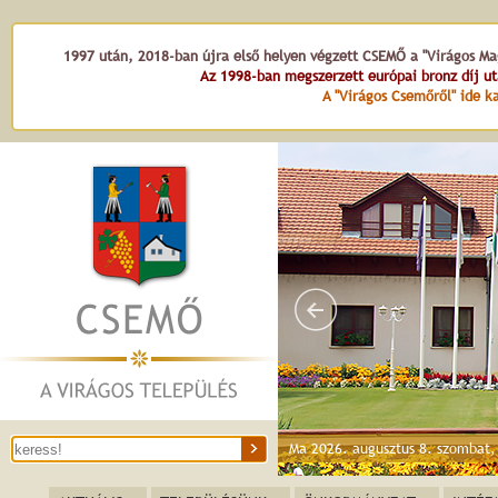
1997 után, 2018-ban újra első helyen végzett CSEMŐ a "Virágos Mag
Az 1998-ban megszerzett európai bronz díj u
A "Virágos Csemőről" ide ka
Községháza
Ma 2026. augusztus 8. szombat