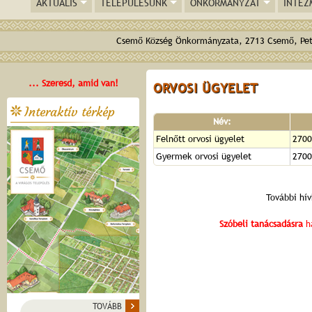
AKTUÁLIS
TELEPÜLÉSÜNK
ÖNKORMÁNYZAT
INTÉZ
Csemő Község Önkormányzata, 2713 Csemő, Pető
... Szeresd, amid van!
ORVOSI ÜGYELET
Interaktív térkép
Név:
Felnőtt orvosi ügyelet
2700
Gyermek orvosi ügyelet
2700
További hí
Szóbeli tanácsadásra
ha
TOVÁBB