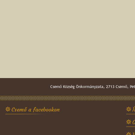
Csemő Község Önkormányzata, 2713 Csemő, Pető
Csemő a facebookon
Í
O