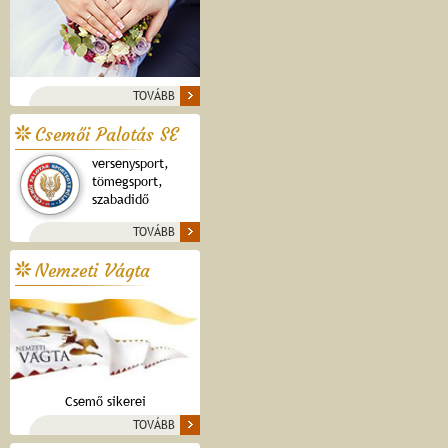
TOVÁBB
Csemői Palotás SE
versenysport,
tömegsport,
szabadidő
TOVÁBB
Nemzeti Vágta
Csemő sikerei
TOVÁBB