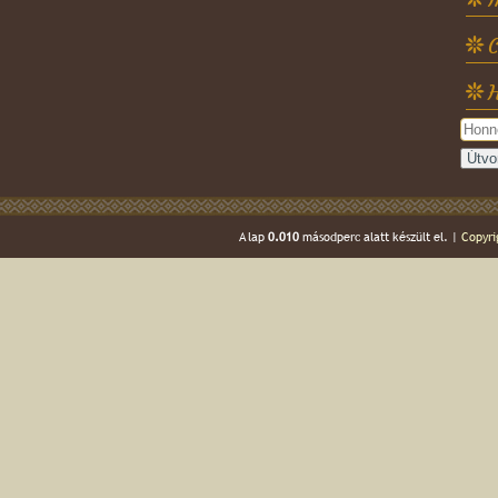
C
H
A lap
0.010
másodperc alatt készült el. |
Copyri