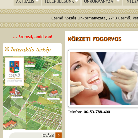
AKTUÁLIS
TELEPÜLÉSÜNK
ÖNKORMÁNYZAT
INTÉZ
Csemő Község Önkormányzata, 2713 Csemő, Pető
... Szeresd, amid van!
KÖRZETI FOGORVOS
Interaktív térkép
Telefon:
06-53-788-400
TOVÁBB