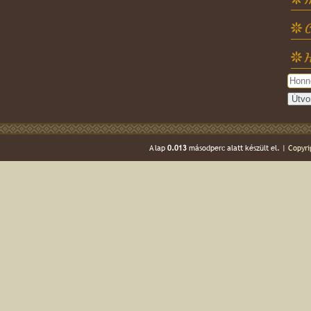
C
H
A lap
0.013
másodperc alatt készült el. |
Copyri