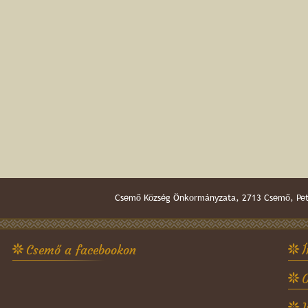
Csemő Község Önkormányzata, 2713 Csemő, Pető
Csemő a facebookon
Í
O