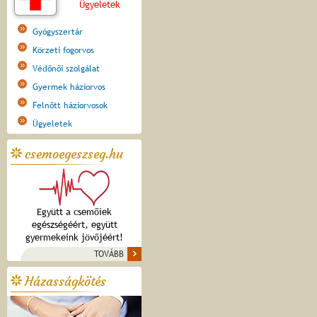
Ügyeletek
Gyógyszertár
Körzeti fogorvos
Védőnői szolgálat
Gyermek háziorvos
Felnőtt háziorvosok
Ügyeletek
csemoegeszseg.hu
Együtt a csemőiek
egészségéért, együtt
gyermekeink jövőjéért!
TOVÁBB
Házasságkötés