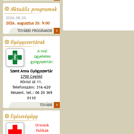
Aktuális programok
2026.08.20.
2026. augusztus 20. 9:00
TOVÁBBI PROGRAMOK
Gyógyszertárak
A mai
ügyeletes
gyógyszertár:
Szent Anna Gyógyszertár
2700 Cegléd
Kőrösi út 11.
Telefonszám: 316-620
Készenl. tel.: 06 20 369
0110
TOVÁBB
Egészségügy
Orvosok
Patikák