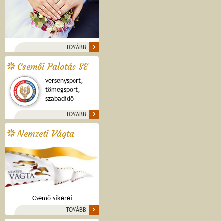
TOVÁBB
Csemői Palotás SE
versenysport,
tömegsport,
szabadidő
TOVÁBB
Nemzeti Vágta
Csemő sikerei
TOVÁBB