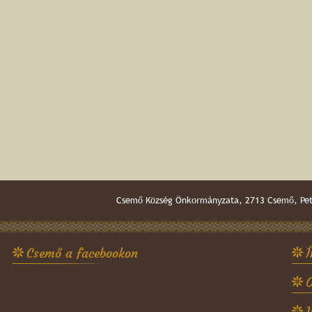
Csemő Község Önkormányzata, 2713 Csemő, Pető
Csemő a facebookon
Í
O