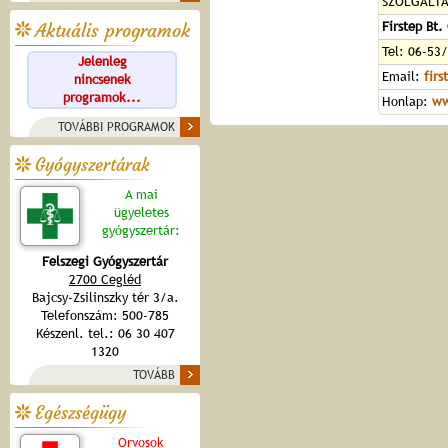
SZOLGÁLT
Firstep Bt.
Aktuális programok
Tel: 06-53
Jelenleg
Email:
firs
nincsenek
programok...
Honlap:
ww
TOVÁBBI PROGRAMOK
Gyógyszertárak
A mai
ügyeletes
gyógyszertár:
Felszegi Gyógyszertár
2700 Cegléd
Bajcsy-Zsilinszky tér 3/a.
Telefonszám: 500-785
Készenl. tel.: 06 30 407
1320
TOVÁBB
Egészségügy
Orvosok