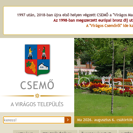
1997 után, 2018-ban újra első helyen végzett CSEMŐ a "Virágos Mag
Az 1998-ban megszerzett európai bronz díj u
A "Virágos Csemőről" ide ka
Ma 2026. augusztus 6. csütörtö