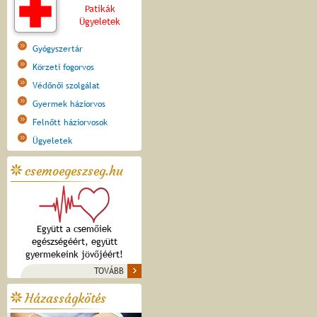
Patikák
Ügyeletek
Gyógyszertár
Körzeti fogorvos
Védőnői szolgálat
Gyermek háziorvos
Felnőtt háziorvosok
Ügyeletek
csemoegeszseg.hu
Együtt a csemőiek
egészségéért, együtt
gyermekeink jövőjéért!
TOVÁBB
Házasságkötés