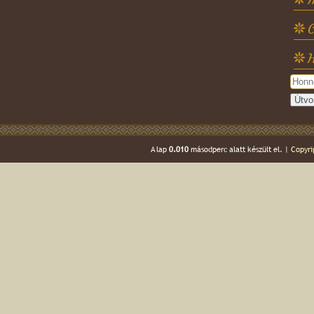
C
H
A lap
0.010
másodperc alatt készült el. |
Copyri