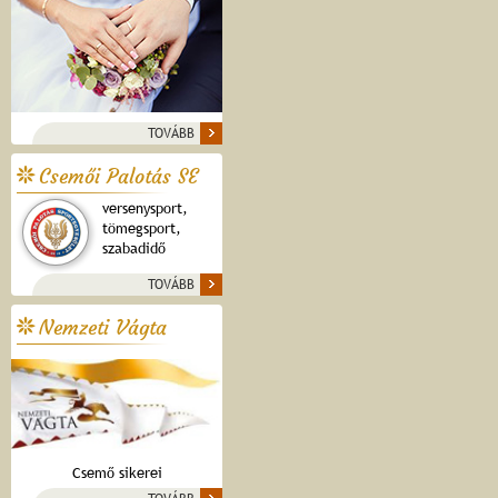
TOVÁBB
Csemői Palotás SE
versenysport,
tömegsport,
szabadidő
TOVÁBB
Nemzeti Vágta
Csemő sikerei