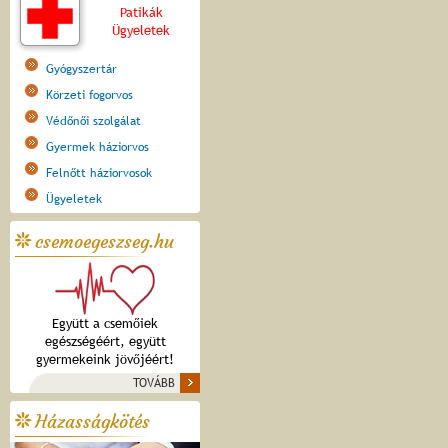
Patikák
Ügyeletek
Gyógyszertár
Körzeti fogorvos
Védőnői szolgálat
Gyermek háziorvos
Felnőtt háziorvosok
Ügyeletek
csemoegeszseg.hu
Együtt a csemőiek
egészségéért, együtt
gyermekeink jövőjéért!
TOVÁBB
Házasságkötés