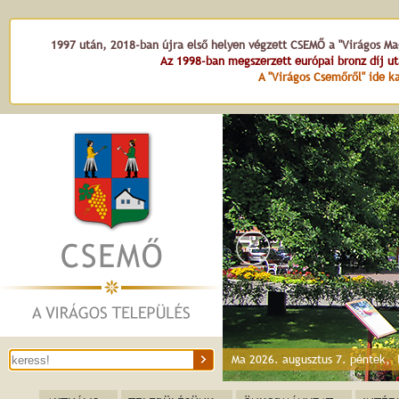
1997 után, 2018-ban újra első helyen végzett CSEMŐ a "Virágos Mag
Az 1998-ban megszerzett európai bronz díj u
A "Virágos Csemőről" ide ka
Virághar
Ma 2026. augusztus 7. péntek,