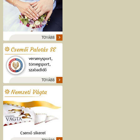
TOVÁBB
Csemői Palotás SE
versenysport,
tömegsport,
szabadidő
TOVÁBB
Nemzeti Vágta
Csemő sikerei