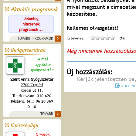
mivel megszűnt a címezetlen
Aktuális programok
kézbesítése.
Jelenleg
nincsenek
Kellemes olvasgatást!
programok...
Értékelés:
0
/0
TOVÁBBI PROGRAMOK
Gyógyszertárak
Még nincsenek hozzászólás
A mai
ügyeletes
gyógyszertár:
Új hozzászólás:
Kérjük jelentkezzen be,
Szent Anna Gyógyszertár
2700 Cegléd
Kőrösi út 11.
Telefonszám: 316-620
Készenl. tel.: 06 20 369
0110
TOVÁBB
Egészségügy
Orvosok