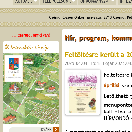
AKTUÁLIS
TELEPÜLÉSÜNK
ÖNKORMÁNYZAT
INTÉZ
Csemő Község Önkormányzata, 2713 Csemő, Pető
... Szeresd, amid van!
Hír, program, komm
Interaktív térkép
Feltöltésre került a 2
2025.04.04. 15:18 Lejár 2025.04
Feltöltésre 
áprilisi
szá
Letölthető
menüponton
kattintva, a
HÍRMONDÓ ko
TOVÁBB
A nyomtatott példányokat a 