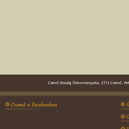
Csemő Község Önkormányzata, 2713 Csemő, Pető
Csemő a facebookon
Í
O