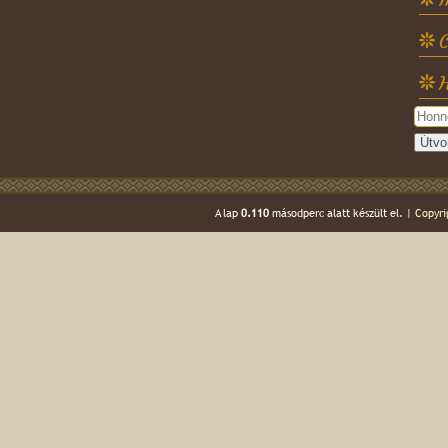
C
H
A lap
0.110
másodperc alatt készült el. |
Copyri