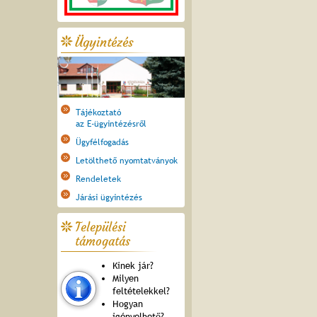
Ügyintézés
Tájékoztató
az E-ügyintézésről
Ügyfélfogadás
Letölthető nyomtatványok
Rendeletek
Járási ügyintézés
Települési
támogatás
Kinek jár?
Milyen
feltételekkel?
Hogyan
igényelhető?