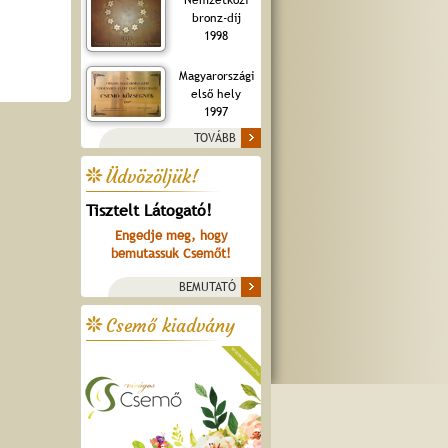
bronz-díj
1998
Magyarországi
első hely
1997
TOVÁBB
Üdvözöljük!
Tisztelt Látogató!
Engedje meg, hogy
bemutassuk Csemőt!
BEMUTATÓ
Csemő kiadvány