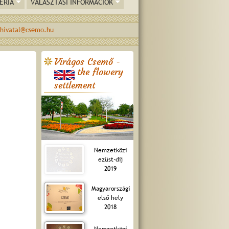
ÉRIA
VÁLASZTÁSI INFORMÁCIÓK
hivatal@csemo.hu
Virágos Csemő -
the flowery
settlement
Nemzetközi
ezüst-díj
2019
Magyarországi
első hely
2018
Nemzetközi