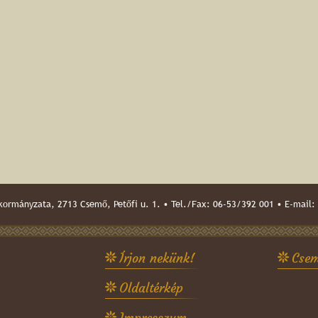
ormányzata, 2713 Csemő, Petőfi u. 1. • Tel./Fax: 06-53/392 001 • E-mail:
Írjon nekünk!
Csem
Oldaltérkép
Impresszum