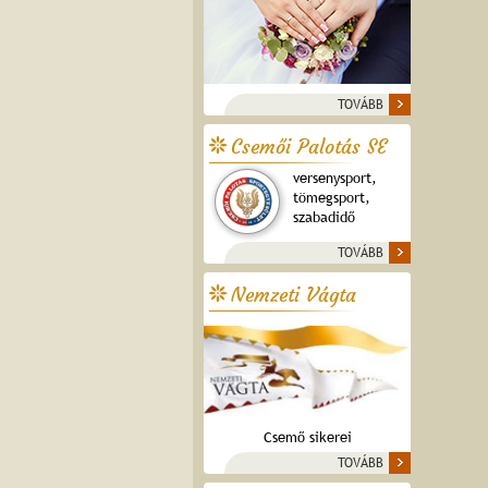
TOVÁBB
Csemői Palotás SE
versenysport,
tömegsport,
szabadidő
TOVÁBB
Nemzeti Vágta
Csemő sikerei
TOVÁBB