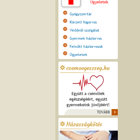
Ügyeletek
Gyógyszertár
Körzeti fogorvos
Védőnői szolgálat
Gyermek háziorvos
Felnőtt háziorvosok
Ügyeletek
csemoegeszseg.hu
Együtt a csemőiek
egészségéért, együtt
gyermekeink jövőjéért!
TOVÁBB
Házasságkötés