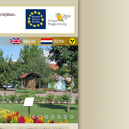
óriájában.
z.