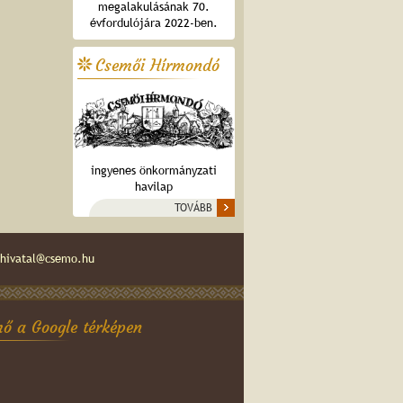
megalakulásának 70.
évfordulójára 2022-ben.
Csemői Hírmondó
ingyenes önkormányzati
havilap
TOVÁBB
hivatal@csemo.hu
ő a Google térképen