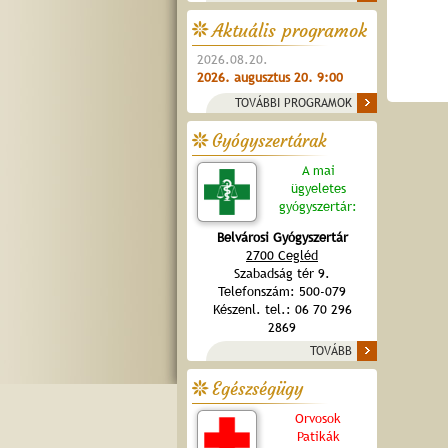
Aktuális programok
2026.08.20.
2026. augusztus 20. 9:00
TOVÁBBI PROGRAMOK
Gyógyszertárak
A mai
ügyeletes
gyógyszertár:
Belvárosi Gyógyszertár
2700 Cegléd
Szabadság tér 9.
Telefonszám: 500-079
Készenl. tel.: 06 70 296
2869
TOVÁBB
Egészségügy
Orvosok
Patikák