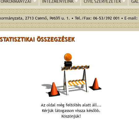
ÖNKORMÁNYZAT
INTÉZMÉNYEINK
CIVIL SZERVEZETEK
GAL
ormányzata, 2713 Csemő, Petőfi u. 1. • Tel./Fax: 06-53/392 001 • E-mail:
STATISZTIKAI ÖSSZEGZÉSEK
Az oldal még feltöltés alatt áll...
Kérjük látogasson vissza később.
Köszönjük!