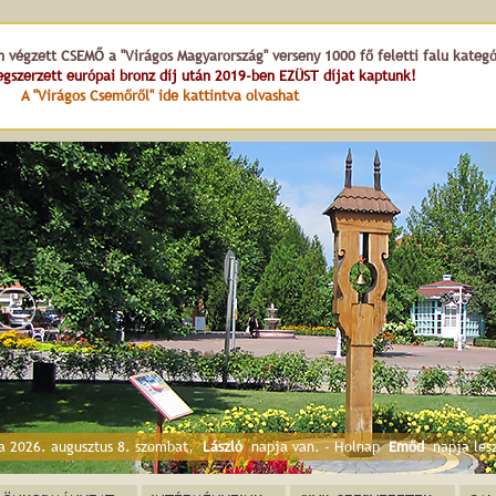
n végzett CSEMŐ a "Virágos Magyarország" verseny 1000 fő feletti falu kateg
gszerzett európai bronz díj után 2019-ben EZÜST díjat kaptunk!
A "Virágos Csemőről" ide kattintva olvashat
Virágharang
a 2026. augusztus 8. szombat,
László
napja van. - Holnap
Emőd
napja les