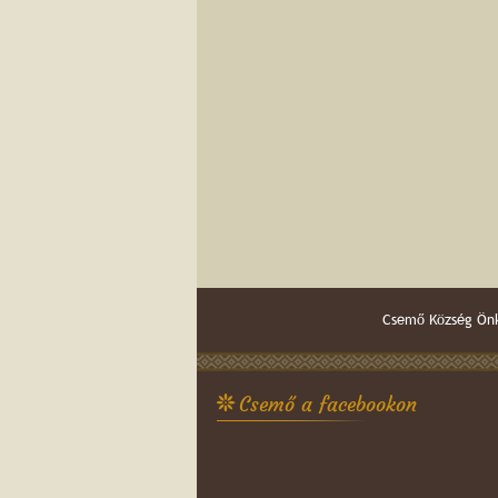
Csemő Község Önk
Csemő a facebookon