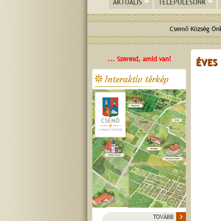
AKTUÁLIS
TELEPÜLÉSÜNK
Csemő Község Önk
... Szeresd, amid van!
ÉVES 
Interaktív térkép
TOVÁBB