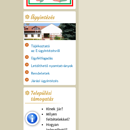
Ügyintézés
Tájékoztató
az E-ügyintézésről
Ügyfélfogadás
Letölthető nyomtatványok
Rendeletek
Járási ügyintézés
Települési
támogatás
Kinek jár?
Milyen
feltételekkel?
Hogyan
igényelhető?