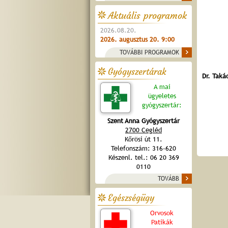
Aktuális programok
2026.08.20.
2026. augusztus 20. 9:00
TOVÁBBI PROGRAMOK
Gyógyszertárak
Dr. Taká
A mai
ügyeletes
gyógyszertár:
Szent Anna Gyógyszertár
2700 Cegléd
Kőrösi út 11.
Telefonszám: 316-620
Készenl. tel.: 06 20 369
0110
TOVÁBB
Egészségügy
Orvosok
Patikák