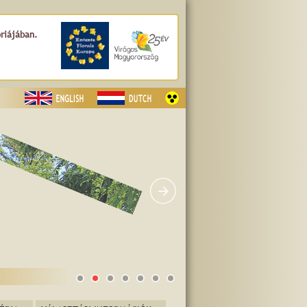
óriájában.
.