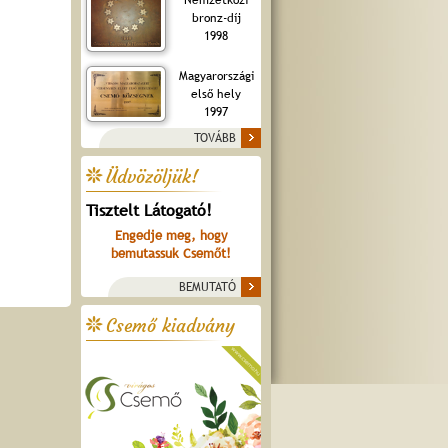
bronz-díj
1998
Magyarországi
első hely
1997
TOVÁBB
Üdvözöljük!
Tisztelt Látogató!
Engedje meg, hogy
bemutassuk Csemőt!
BEMUTATÓ
Csemő kiadvány