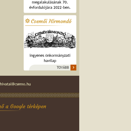
megalakulásának 70.
évfordulójára 2022-ben.
Csemői Hírmondó
ingyenes önkormányzati
havilap
TOVÁBB
hivatal@csemo.hu
ő a Google térképen