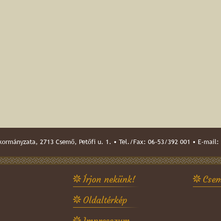
ormányzata, 2713 Csemő, Petőfi u. 1. • Tel./Fax: 06-53/392 001 • E-mail:
Írjon nekünk!
Csem
Oldaltérkép
Impresszum