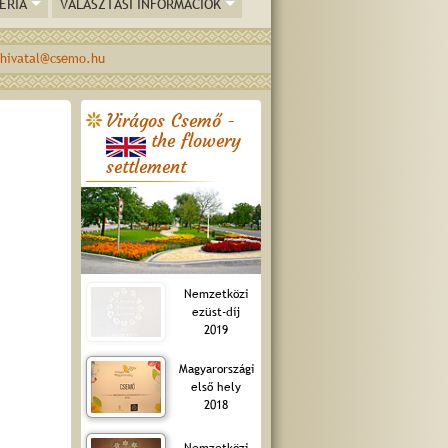
ÉRIA
VÁLASZTÁSI INFORMÁCIÓK
hivatal@csemo.hu
Virágos Csemő -
the flowery
settlement
Nemzetközi
ezüst-díj
2019
Magyarországi
első hely
2018
Nemzetközi