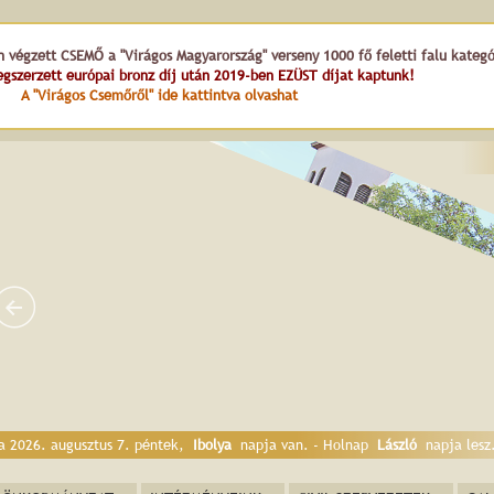
n végzett CSEMŐ a "Virágos Magyarország" verseny 1000 fő feletti falu kateg
gszerzett európai bronz díj után 2019-ben EZÜST díjat kaptunk!
A "Virágos Csemőről" ide kattintva olvashat
Templom tér
a 2026. augusztus 7. péntek,
Ibolya
napja van. - Holnap
László
napja lesz