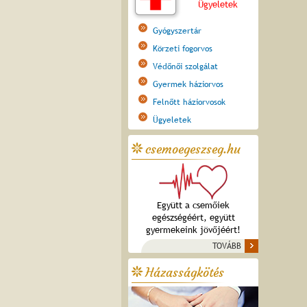
Ügyeletek
Gyógyszertár
Körzeti fogorvos
Védőnői szolgálat
Gyermek háziorvos
Felnőtt háziorvosok
Ügyeletek
csemoegeszseg.hu
Együtt a csemőiek
egészségéért, együtt
gyermekeink jövőjéért!
TOVÁBB
Házasságkötés