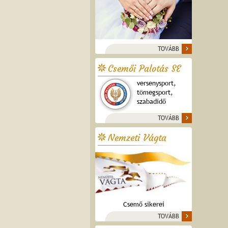
TOVÁBB
Csemői Palotás SE
versenysport,
tömegsport,
szabadidő
TOVÁBB
Nemzeti Vágta
Csemő sikerei
TOVÁBB