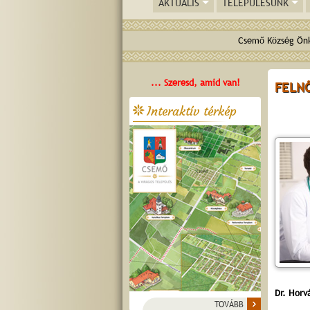
AKTUÁLIS
TELEPÜLÉSÜNK
Csemő Község Önk
... Szeresd, amid van!
FELN
Interaktív térkép
Dr. Horv
TOVÁBB