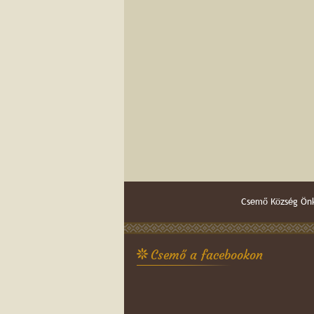
Csemő Község Önk
Csemő a facebookon