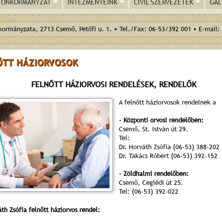
ÖNKORMÁNYZAT
INTÉZMÉNYEINK
CIVIL SZERVEZETEK
GAL
ormányzata, 2713 Csemő, Petőfi u. 1. • Tel./Fax: 06-53/392 001 • E-mail:
ŐTT HÁZIORVOSOK
FELNŐTT HÁZIORVOSI RENDELÉSEK, RENDELŐK
A felnőtt háziorvosok rendelnek a
- Központi orvosi rendelőben:
Csemő, St. István út 29.
Tel:
Dr. Horváth Zsófia (06-53) 388-202
Dr. Takács Róbert (06-53) 392-152
- Zöldhalmi rendelőben:
Csemő, Ceglédi út 25.
Tel: (06-53) 392-022
áth Zsófia felnőtt háziorvos rendel: