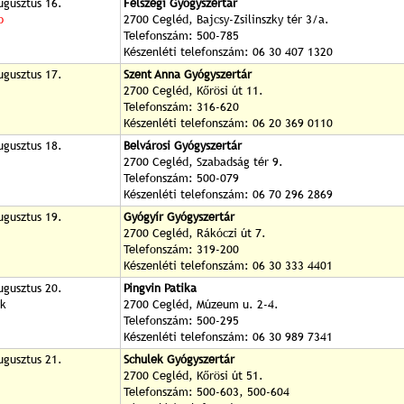
ugusztus 16.
Felszegi Gyógyszertár
p
2700 Cegléd, Bajcsy-Zsilinszky tér 3/a.
Telefonszám: 500-785
Készenléti telefonszám: 06 30 407 1320
ugusztus 17.
Szent Anna Gyógyszertár
2700 Cegléd, Kőrösi út 11.
Telefonszám: 316-620
Készenléti telefonszám: 06 20 369 0110
ugusztus 18.
Belvárosi Gyógyszertár
2700 Cegléd, Szabadság tér 9.
Telefonszám: 500-079
Készenléti telefonszám: 06 70 296 2869
ugusztus 19.
Gyógyír Gyógyszertár
2700 Cegléd, Rákóczi út 7.
Telefonszám: 319-200
Készenléti telefonszám: 06 30 333 4401
ugusztus 20.
Pingvin Patika
ök
2700 Cegléd, Múzeum u. 2-4.
Telefonszám: 500-295
Készenléti telefonszám: 06 30 989 7341
ugusztus 21.
Schulek Gyógyszertár
2700 Cegléd, Kőrösi út 51.
Telefonszám: 500-603, 500-604