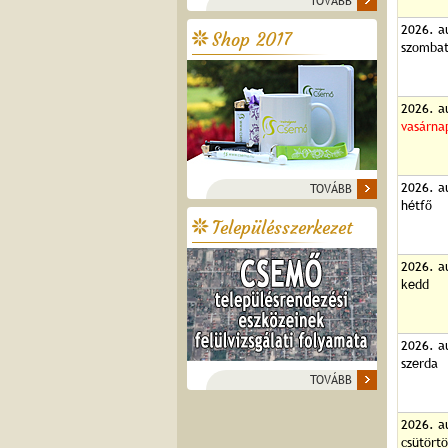
TOVÁBB
2026. a
Shop 2017
szomba
2026. a
vasárna
2026. a
TOVÁBB
hétfő
Településszerkezet
2026. a
kedd
2026. a
szerda
TOVÁBB
2026. a
csütört