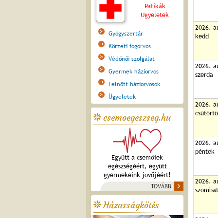
Patikák
Ügyeletek
2026. a
Gyógyszertár
kedd
Körzeti fogorvos
Védőnői szolgálat
2026. a
Gyermek háziorvos
szerda
Felnőtt háziorvosok
Ügyeletek
2026. a
csütört
csemoegeszseg.hu
2026. a
péntek
Együtt a csemőiek
egészségéért, együtt
gyermekeink jövőjéért!
2026. a
TOVÁBB
szomba
Házasságkötés