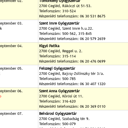
zeptember 02.
Tömörkény Gyógyszertár
2700 Cegléd, Rákóczi út 51-53.
Telefonszám: 310-524
Készenléti telefonszám: 06 30 531 8675
zeptember 03.
Szent Imre Gyógyszertár
ök
2700 Cegléd, Szent Imre h.u.22.
Telefonszám: 500-562, 315-845
Készenléti telefonszám: 06 20 579 2659
zeptember 04.
Kígyó Patika
2700 Cegléd, Reggel u. 2.
Telefonszám: 315-114
Készenléti telefonszám: 06 20 476 0699
zeptember 05.
Felszegi Gyógyszertár
t
2700 Cegléd, Bajcsy-Zsilinszky tér 3/a.
Telefonszám: 500-785
Készenléti telefonszám: 06 30 407 1320
zeptember 06.
Szent Anna Gyógyszertár
p
2700 Cegléd, Kőrösi út 11.
Telefonszám: 316-620
Készenléti telefonszám: 06 20 369 0110
zeptember 07.
Belvárosi Gyógyszertár
2700 Cegléd, Szabadság tér 9.
Telefonszám: 500-079