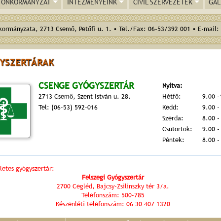
ÖNKORMÁNYZAT
INTÉZMÉNYEINK
CIVIL SZERVEZETEK
GAL
ormányzata, 2713 Csemő, Petőfi u. 1. • Tel./Fax: 06-53/392 001 • E-mail:
YSZERTÁRAK
CSENGE GYÓGYSZERTÁR
Nyitva:
2713 Csemő, Szent István u. 28.
Hétfő:
9.00 -
Tel: (06-53) 592-016
Kedd:
9.00 -
Szerda:
8.00 -
Csütörtök:
9.00 -
Péntek:
8.00 -
ren siteler
letes gyógyszertár:
Felszegi Gyógyszertár
2700 Cegléd, Bajcsy-Zsilinszky tér 3/a.
Telefonszám: 500-785
Készenléti telefonszám: 06 30 407 1320