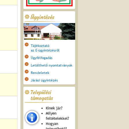
Ügyintézés
Tájékoztató
az E-ügyintézésről
Ügyfélfogadás
Letölthető nyomtatványok
Rendeletek
Járási ügyintézés
Települési
támogatás
Kinek jár?
Milyen
feltételekkel?
Hogyan
igényelhető?