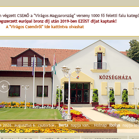
n végzett CSEMŐ a "Virágos Magyarország" verseny 1000 fő feletti falu kateg
gszerzett európai bronz díj után 2019-ben EZÜST díjat kaptunk!
A "Virágos Csemőről" ide kattintva olvashat
Községháza
a 2026. augusztus 6. csütörtök,
Berta
napja van. - Holnap
Ibolya
napja les