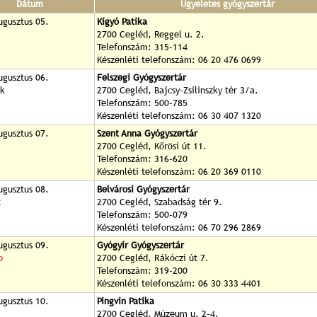
Dátum
Ügyeletes gyógyszertár
ugusztus 05.
Kígyó Patika
2700 Cegléd, Reggel u. 2.
Telefonszám: 315-114
Készenléti telefonszám: 06 20 476 0699
ugusztus 06.
Felszegi Gyógyszertár
ök
2700 Cegléd, Bajcsy-Zsilinszky tér 3/a.
Telefonszám: 500-785
Készenléti telefonszám: 06 30 407 1320
ugusztus 07.
Szent Anna Gyógyszertár
2700 Cegléd, Kőrösi út 11.
Telefonszám: 316-620
Készenléti telefonszám: 06 20 369 0110
ugusztus 08.
Belvárosi Gyógyszertár
t
2700 Cegléd, Szabadság tér 9.
Telefonszám: 500-079
Készenléti telefonszám: 06 70 296 2869
ugusztus 09.
Gyógyír Gyógyszertár
p
2700 Cegléd, Rákóczi út 7.
Telefonszám: 319-200
Készenléti telefonszám: 06 30 333 4401
ugusztus 10.
Pingvin Patika
2700 Cegléd, Múzeum u. 2-4.