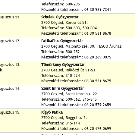
Telefonszám: 500-295
Készenléti telefonszám: 06 30 989 7341
ugusztus 11.
Schulek Gyógyszertár
2700 Cegléd, Kőrösi út 51.
Telefonszám: 500-603, 500-604
Készenléti telefonszám: 06 30 531 8678
ugusztus 12.
PatikaPlus Gyógyszertár
2700 Cegléd, Malomtó szél 30. TESCO Áruház
Telefonszám: 500-252
Készenléti telefonszám: 06 20 269 0075
ugusztus 13.
Tömörkény Gyógyszertár
ök
2700 Cegléd, Rákóczi út 51-53.
Telefonszám: 310-524
Készenléti telefonszám: 06 30 531 8675
ugusztus 14.
Szent Imre Gyógyszertár
2700 Cegléd, Szent Imre h.u.22.
Telefonszám: 500-562, 315-845
Készenléti telefonszám: 06 20 579 2659
ugusztus 15.
Kígyó Patika
t
2700 Cegléd, Reggel u. 2.
Telefonszám: 315-114
Készenléti telefonszám: 06 20 476 0699