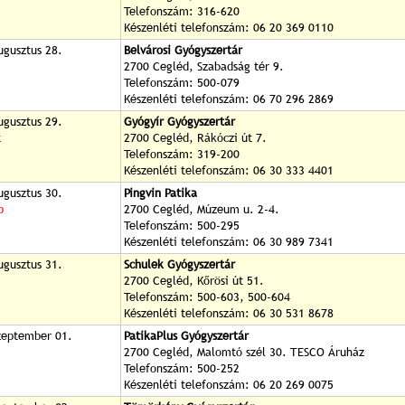
Telefonszám: 316-620
Készenléti telefonszám: 06 20 369 0110
ugusztus 28.
Belvárosi Gyógyszertár
2700 Cegléd, Szabadság tér 9.
Telefonszám: 500-079
Készenléti telefonszám: 06 70 296 2869
ugusztus 29.
Gyógyír Gyógyszertár
t
2700 Cegléd, Rákóczi út 7.
Telefonszám: 319-200
Készenléti telefonszám: 06 30 333 4401
ugusztus 30.
Pingvin Patika
p
2700 Cegléd, Múzeum u. 2-4.
Telefonszám: 500-295
Készenléti telefonszám: 06 30 989 7341
ugusztus 31.
Schulek Gyógyszertár
2700 Cegléd, Kőrösi út 51.
Telefonszám: 500-603, 500-604
Készenléti telefonszám: 06 30 531 8678
zeptember 01.
PatikaPlus Gyógyszertár
2700 Cegléd, Malomtó szél 30. TESCO Áruház
Telefonszám: 500-252
Készenléti telefonszám: 06 20 269 0075