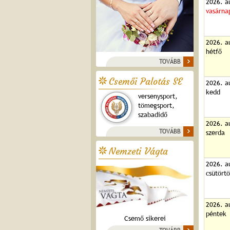
2026. a
vasárna
2026. a
hétfő
TOVÁBB
Csemői Palotás SE
2026. a
kedd
versenysport,
tömegsport,
szabadidő
2026. a
TOVÁBB
szerda
Nemzeti Vágta
2026. a
csütört
2026. a
péntek
Csemő sikerei