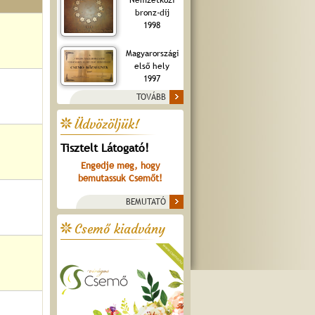
bronz-díj
1998
Magyarországi
első hely
1997
TOVÁBB
Üdvözöljük!
Tisztelt Látogató!
Engedje meg, hogy
bemutassuk Csemőt!
BEMUTATÓ
Csemő kiadvány