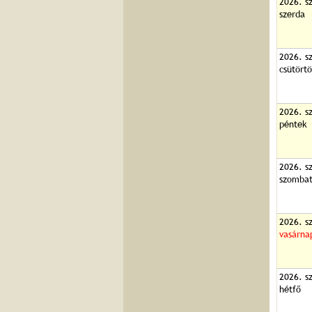
2026. s
szerda
2026. s
csütört
2026. s
péntek
2026. s
szomba
2026. s
vasárna
2026. s
hétfő