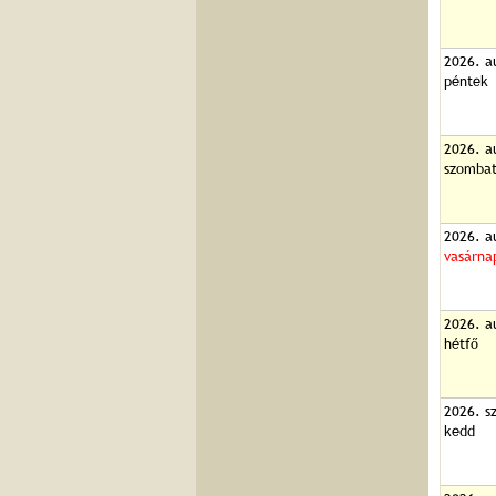
2026. a
péntek
2026. a
szomba
2026. a
vasárna
2026. a
hétfő
2026. s
kedd