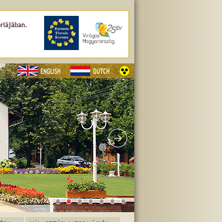
óriájában.
z.