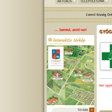
AKTUÁLIS
TELEPÜLÉSÜNK
Csemő Község Önk
... Szeresd, amid van!
GYÓG
Interaktív térkép
bonus ve
Mai ügye
TOVÁBB