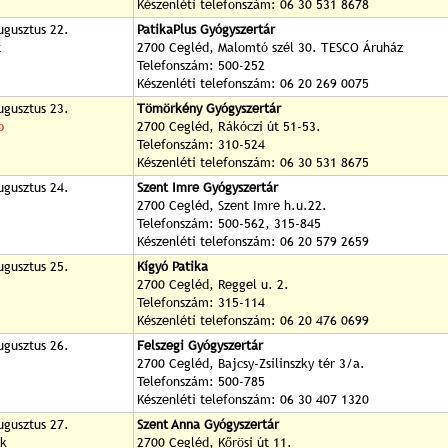
Készenléti telefonszám: 06 30 531 8678
ugusztus 22.
PatikaPlus Gyógyszertár
t
2700 Cegléd, Malomtó szél 30. TESCO Áruház
Telefonszám: 500-252
Készenléti telefonszám: 06 20 269 0075
ugusztus 23.
Tömörkény Gyógyszertár
p
2700 Cegléd, Rákóczi út 51-53.
Telefonszám: 310-524
Készenléti telefonszám: 06 30 531 8675
ugusztus 24.
Szent Imre Gyógyszertár
2700 Cegléd, Szent Imre h.u.22.
Telefonszám: 500-562, 315-845
Készenléti telefonszám: 06 20 579 2659
ugusztus 25.
Kígyó Patika
2700 Cegléd, Reggel u. 2.
Telefonszám: 315-114
Készenléti telefonszám: 06 20 476 0699
ugusztus 26.
Felszegi Gyógyszertár
2700 Cegléd, Bajcsy-Zsilinszky tér 3/a.
Telefonszám: 500-785
Készenléti telefonszám: 06 30 407 1320
ugusztus 27.
Szent Anna Gyógyszertár
ök
2700 Cegléd, Kőrösi út 11.