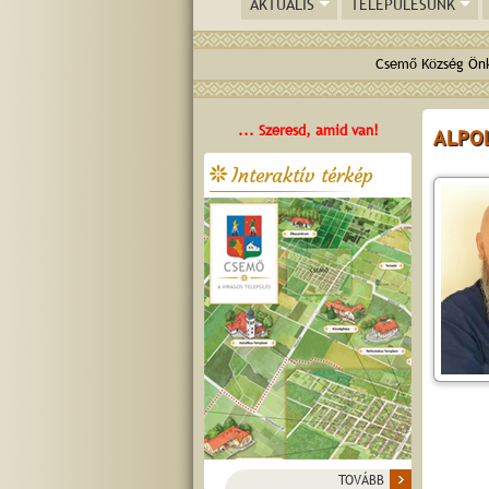
AKTUÁLIS
TELEPÜLÉSÜNK
Csemő Község Önk
... Szeresd, amid van!
ALPO
Interaktív térkép
TOVÁBB