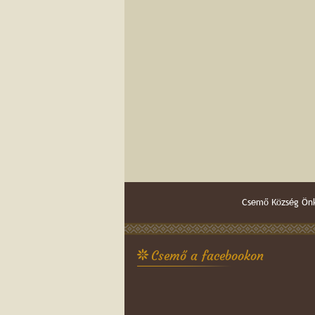
Csemő Község Önk
Csemő a facebookon