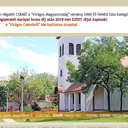
n végzett CSEMŐ a "Virágos Magyarország" verseny 1000 fő feletti falu kateg
gszerzett európai bronz díj után 2019-ben EZÜST díjat kaptunk!
A "Virágos Csemőről" ide kattintva olvashat
Templom tér
a 2026. augusztus 9. vasárnap,
Emőd
napja van. - Holnap
Lörinc
napja les