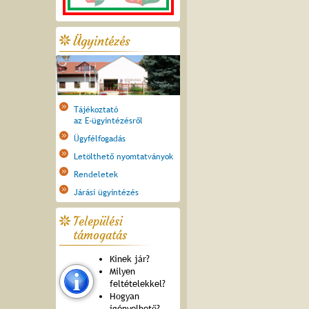
Ügyintézés
Tájékoztató
az E-ügyintézésről
Ügyfélfogadás
Letölthető nyomtatványok
Rendeletek
Járási ügyintézés
Települési
támogatás
Kinek jár?
Milyen
feltételekkel?
Hogyan
igényelhető?