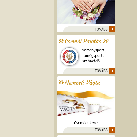
TOVÁBB
Csemői Palotás SE
versenysport,
tömegsport,
szabadidő
TOVÁBB
Nemzeti Vágta
Csemő sikerei
TOVÁBB