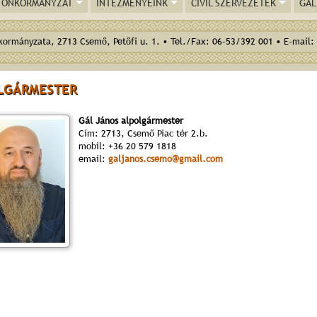
ÖNKORMÁNYZAT
INTÉZMÉNYEINK
CIVIL SZERVEZETEK
GAL
ormányzata, 2713 Csemő, Petőfi u. 1. • Tel./Fax: 06-53/392 001 • E-mail:
LGÁRMESTER
Gál János alpolgármester
Cím: 2713, Csemő Piac tér 2.b.
mobil: +36 20 579 1818
email:
galjanos.csemo@gmail.com