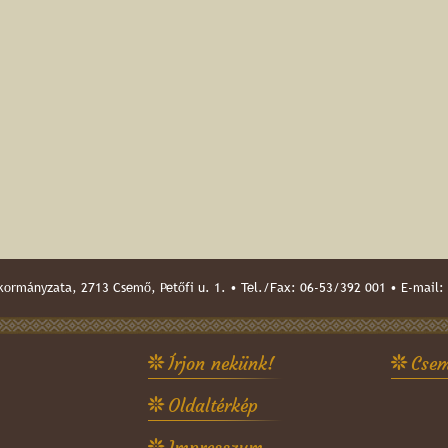
ormányzata, 2713 Csemő, Petőfi u. 1. • Tel./Fax: 06-53/392 001 • E-mail:
Írjon nekünk!
Csem
Oldaltérkép
Impresszum