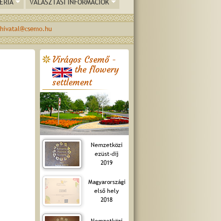
ÉRIA
VÁLASZTÁSI INFORMÁCIÓK
hivatal@csemo.hu
Virágos Csemő -
the flowery
settlement
Nemzetközi
ezüst-díj
2019
Magyarországi
első hely
2018
Nemzetközi