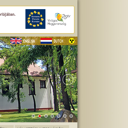
óriájában.
z.