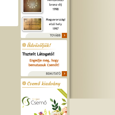
bronz-díj
1998
Magyarországi
első hely
1997
TOVÁBB
Üdvözöljük!
Tisztelt Látogató!
Engedje meg, hogy
bemutassuk Csemőt!
BEMUTATÓ
Csemő kiadvány