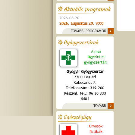
Aktuális programok
2026.08.20.
2026. augusztus 20. 9:00
TOVÁBBI PROGRAMOK
Gyógyszertárak
A mai
ügyeletes
gyógyszertár:
Gyógyír Gyógyszertár
2700 Cegléd
Rákóczi út 7.
Telefonszám: 319-200
Készenl. tel.: 06 30 333
4401
TOVÁBB
Egészségügy
Orvosok
Patikák