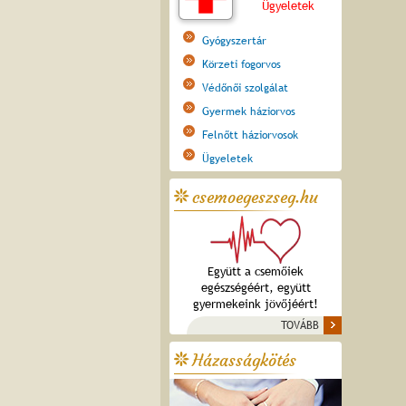
Ügyeletek
Gyógyszertár
Körzeti fogorvos
Védőnői szolgálat
Gyermek háziorvos
Felnőtt háziorvosok
Ügyeletek
csemoegeszseg.hu
Együtt a csemőiek
egészségéért, együtt
gyermekeink jövőjéért!
TOVÁBB
Házasságkötés