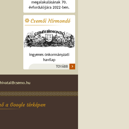
megalakulásának 70.
évfordulójára 2022-ben.
Csemői Hírmondó
ingyenes önkormányzati
havilap
TOVÁBB
hivatal@csemo.hu
ő a Google térképen