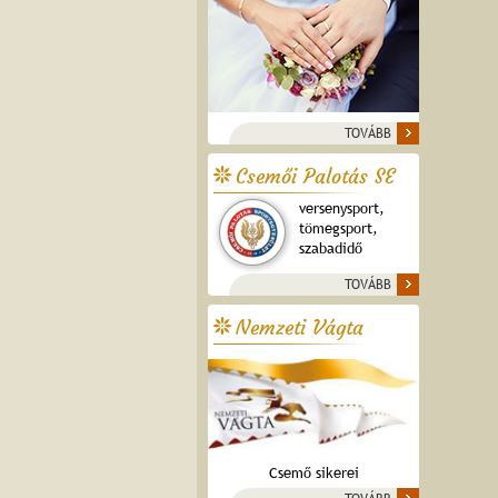
TOVÁBB
Csemői Palotás SE
versenysport,
tömegsport,
szabadidő
TOVÁBB
Nemzeti Vágta
Csemő sikerei