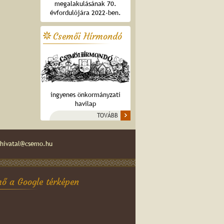
megalakulásának 70.
évfordulójára 2022-ben.
Csemői Hírmondó
ingyenes önkormányzati
havilap
TOVÁBB
hivatal@csemo.hu
ő a Google térképen