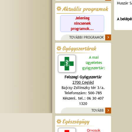
Huszár S
Aktuális programok
Jelenleg
A belépé
nincsenek
programok...
TOVÁBBI PROGRAMOK
Gyógyszertárak
A mai
ügyeletes
gyógyszertár:
Felszegi Gyógyszertár
2700 Cegléd
Bajcsy-Zsilinszky tér 3/a.
Telefonszám: 500-785
Készenl. tel.: 06 30 407
1320
TOVÁBB
Egészségügy
Orvosok