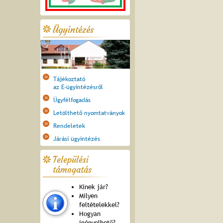
Ügyintézés
Tájékoztató
az E-ügyintézésről
Ügyfélfogadás
Letölthető nyomtatványok
Rendeletek
Járási ügyintézés
Települési
támogatás
Kinek jár?
Milyen
feltételekkel?
Hogyan
igényelhető?