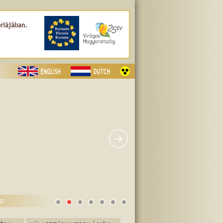
óriájában.
z.