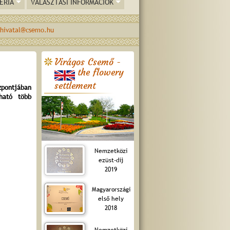
ÉRIA
VÁLASZTÁSI INFORMÁCIÓK
hivatal@csemo.hu
Virágos Csemő -
the flowery
settlement
zpontjában
ható több
Nemzetközi
ezüst-díj
2019
Magyarországi
első hely
2018
Nemzetközi