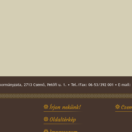
ormányzata, 2713 Csemő, Petőfi u. 1. • Tel./Fax: 06-53/392 001 • E-mail:
Írjon nekünk!
Csem
Oldaltérkép
Impresszum