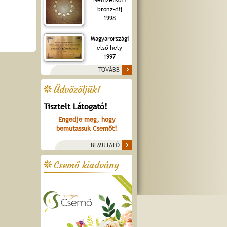
bronz-díj
1998
Magyarországi
első hely
1997
TOVÁBB
Üdvözöljük!
Tisztelt Látogató!
Engedje meg, hogy
bemutassuk Csemőt!
BEMUTATÓ
Csemő kiadvány