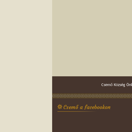
Csemő Község Önk
Csemő a facebookon