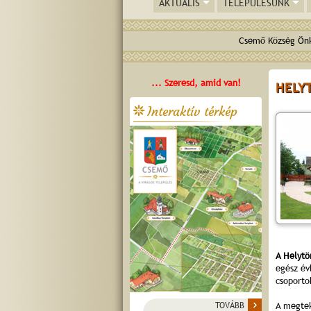
AKTUÁLIS
TELEPÜLÉSÜNK
Csemő Község Önk
... Szeresd, amid van!
HELY
Interaktív térkép
A Helytö
egész é
csoporto
TOVÁBB
A megtek