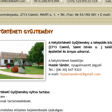
ÖNKORMÁNYZAT
INTÉZMÉNYEINK
CIVIL SZERVEZETEK
GAL
ormányzata, 2713 Csemő, Petőfi u. 1. • Tel./Fax: 06-53/392 001 • E-mail:
TÖRTÉNETI GYŰJTEMÉNY
A Helytörténeti Gyűjtemény a település kö
(2713 Csemő, Szent István u. ) talál
épülettel és árnyas udvarral.
A helytörténet kezelője:
Huszár Sándor
, nyugalmazott jegyző
Tel.: (06-30) 547-5323
e-mail:
huszarsandor42@gmail.com
rténeti Gyűjtemény nyitva tartása:
vben -
knak tárlatvezetéssel.
intéshez előzetes bejelentkezés szükséges: