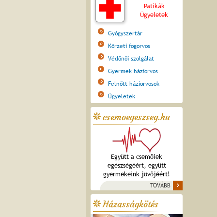
Patikák
Ügyeletek
Gyógyszertár
Körzeti fogorvos
Védőnői szolgálat
Gyermek háziorvos
Felnőtt háziorvosok
Ügyeletek
csemoegeszseg.hu
Együtt a csemőiek
egészségéért, együtt
gyermekeink jövőjéért!
TOVÁBB
Házasságkötés