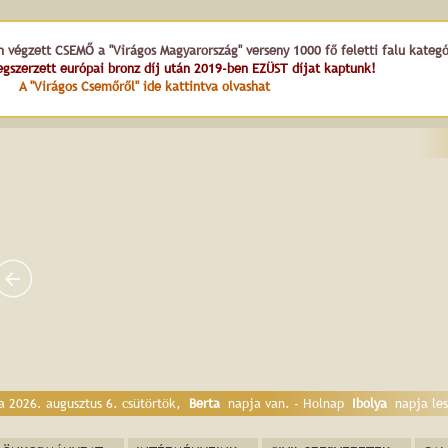
n végzett CSEMŐ a "Virágos Magyarország" verseny 1000 fő feletti falu kateg
gszerzett európai bronz díj után 2019-ben EZÜST díjat kaptunk!
A "Virágos Csemőről" ide kattintva olvashat
a 2026. augusztus 6. csütörtök,
Berta
napja van. - Holnap
Ibolya
napja les